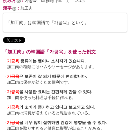
読み方
：
가공뉵、ka-gong-yuk、カゴンユク
漢字
：
加工肉
「加工肉」は韓国語で「가공육」という。
「加工肉」の韓国語「가공육」を使った例文
・
가공육
종류에는 햄이나 소시지가 있습니다.
加工肉の種類にはハムやソーセージがあります。
・
가공육
은 보존이 잘 되기 때문에 편리합니다.
加工肉は保存が効くため便利です。
・
가공육
을 사용한 요리는 간편하게 만들 수 있다.
加工肉を使った料理は手軽に作れる。
・
가공육
의 소비가 증가하고 있다고 보고되고 있다.
加工肉の消費が増えていると報告されている。
・
가공육
을 너무 많이 섭취하면 건강에 영향을 줄 수 있다.
加工肉を取りすぎると健康に影響が出ることがある。