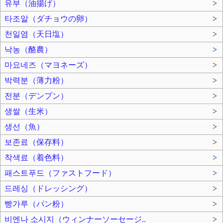
유부（油揚げ）
>
타조알（ダチョウの卵）
>
천일염（天日塩）
>
낙농（酪農）
>
마요네즈（マヨネーズ）
>
박력분（薄力粉）
>
전분（デンプン）
>
생쌀（生米）
>
생선（魚）
>
보존료（保存料）
>
착색료（着色料）
>
패스트푸드（ファストフード）
>
드레싱（ドレッシング）
>
빵가루（パン粉）
>
비엔나 소시지（ウィンナーソーセージ..
>