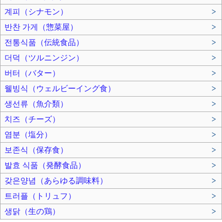
계피（シナモン）
>
반찬 가게（惣菜屋）
>
전통식품（伝統食品）
>
더덕（ツルニンジン）
>
버터（バター）
>
웰빙식（ウェルビーイング食）
>
생선류（魚介類）
>
치즈（チーズ）
>
염분（塩分）
>
보존식（保存食）
>
발효 식품（発酵食品）
>
갖은양념（あらゆる調味料）
>
트러플（トリュフ）
>
생닭（生の鶏）
>