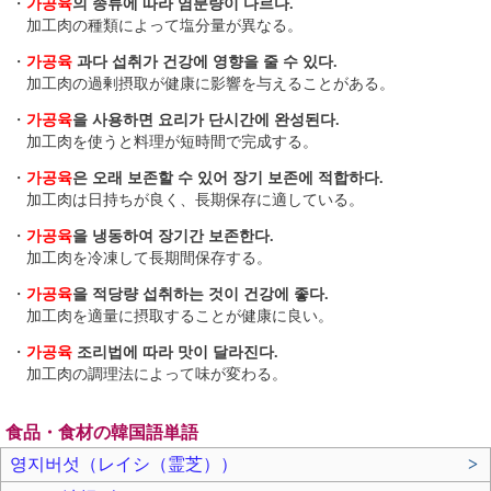
・
가공육
의 종류에 따라 염분량이 다르다.
加工肉の種類によって塩分量が異なる。
・
가공육
과다 섭취가 건강에 영향을 줄 수 있다.
加工肉の過剰摂取が健康に影響を与えることがある。
・
가공육
을 사용하면 요리가 단시간에 완성된다.
加工肉を使うと料理が短時間で完成する。
・
가공육
은 오래 보존할 수 있어 장기 보존에 적합하다.
加工肉は日持ちが良く、長期保存に適している。
・
가공육
을 냉동하여 장기간 보존한다.
加工肉を冷凍して長期間保存する。
・
가공육
을 적당량 섭취하는 것이 건강에 좋다.
加工肉を適量に摂取することが健康に良い。
・
가공육
조리법에 따라 맛이 달라진다.
加工肉の調理法によって味が変わる。
食品・食材の韓国語単語
영지버섯（レイシ（霊芝））
>