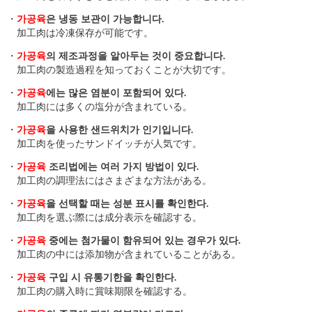
・
가공육
은 냉동 보관이 가능합니다.
加工肉は冷凍保存が可能です。
・
가공육
의 제조과정을 알아두는 것이 중요합니다.
加工肉の製造過程を知っておくことが大切です。
・
가공육
에는 많은 염분이 포함되어 있다.
加工肉には多くの塩分が含まれている。
・
가공육
을 사용한 샌드위치가 인기입니다.
加工肉を使ったサンドイッチが人気です。
・
가공육
조리법에는 여러 가지 방법이 있다.
加工肉の調理法にはさまざまな方法がある。
・
가공육
을 선택할 때는 성분 표시를 확인한다.
加工肉を選ぶ際には成分表示を確認する。
・
가공육
중에는 첨가물이 함유되어 있는 경우가 있다.
加工肉の中には添加物が含まれていることがある。
・
가공육
구입 시 유통기한을 확인한다.
加工肉の購入時に賞味期限を確認する。