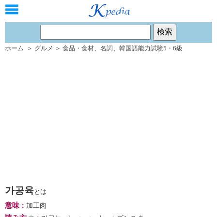
ホーム
＞
グルメ
＞
食品・食材
、
名詞
、
韓国語能力試験5・6級
가공육
とは
意味
：
加工肉