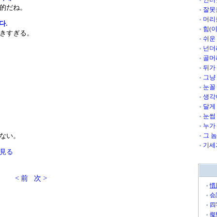
的だね 。
잘못
머리
다.
힘(
きすぎる 。
쉬운
넌더
골머
뒤가
그냥
눈꼴
생각
달게
눈썹
누가
그 
ない。
기세
を見る
< 前
次 >
慣
会
四
擬