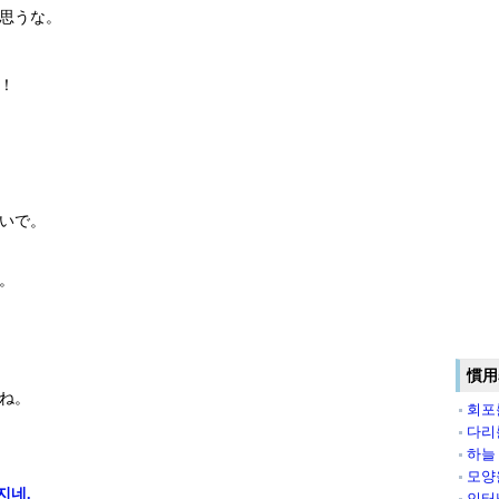
思うな。
！
いで。
。
慣用
ね 。
회포
다리
하늘
모양
지네.
인터