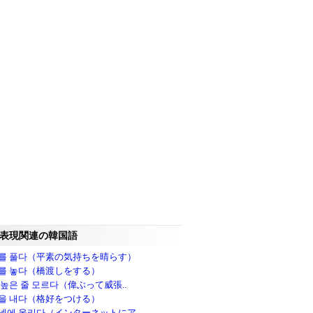
表現関連の韓国語
를 풀다（平素の気持ちを晴らす）
를 놓다（橋渡しをする）
 높은 줄 모르다（偉ぶって威張..
을 내다（格好をつける）
넷에 올리다（インターネットにア..