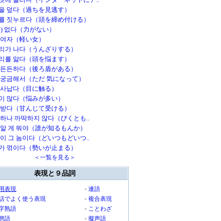
을 덮다（過ちを見逃す）
를 짓누르다（頭を締め付ける）
이) 없다（力がない）
 여자（軽い女）
리가 나다（うんざりする）
리를 앓다（頭を悩ます）
 든든하다（後ろ盾がある）
 궁금해서（ただ 気になって）
 사납다（目に触る）
이 많다（悩みが多い）
 받다（甘んじて受ける）
 하나 까딱하지 않다（びくとも..
 알 게 뭐야（誰が知るもんか）
놈이 그 놈이다（どいつもどいつ..
가 꺾이다（勢いが止まる）
＜一覧を見る＞
表現と９品詞
用表現
連語
話でよく使う表現
複合表現
字熟語
ことわざ
態語
擬声語