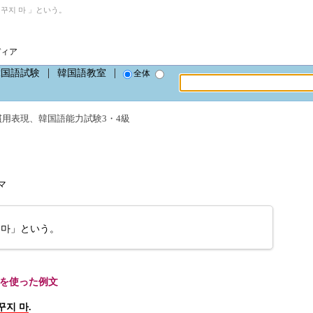
꾸지 마 」という。
ディア
韓国語試験
韓国語教室
全体
慣用表現
、
韓国語能力試験3・4級
マ
 마」という。
」を使った例文
꾸지 마
.