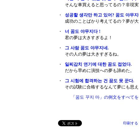
そんな車買えると思ってるの？非現実
・
성공할 생각만 하고 있어? 꿈도 야무지
成功のことばかり考えてるの？夢が大
・
너 꿈도 야무지다 !
君の夢は大きすぎるよ！
・
그 사람 꿈도 야무지네.
その人の夢は大きすぎるね 。
・
일찌감치 연기에 대한 꿈도 접었다.
だから早めに演技への夢も諦めた。
・
그 시험에 합격하는 건 꿈도 못 꾼다.
その試験に合格するなんて夢にも思え
「꿈도 꾸지 마」の例文をすべて
印刷する