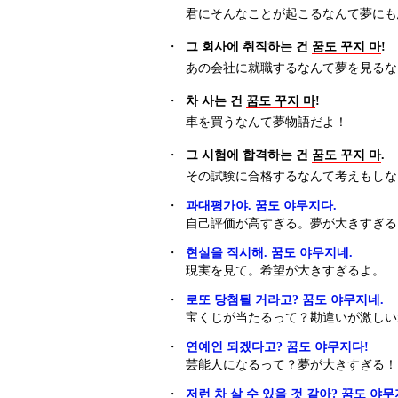
君にそんなことが起こるなんて夢にも
・
그 회사에 취직하는 건
꿈도 꾸지 마
!
あの会社に就職するなんて夢を見るな
・
차 사는 건
꿈도 꾸지 마
!
車を買うなんて夢物語だよ！
・
그 시험에 합격하는 건
꿈도 꾸지 마
.
その試験に合格するなんて考えもしな
・
과대평가야. 꿈도 야무지다.
自己評価が高すぎる。夢が大きすぎる
・
현실을 직시해. 꿈도 야무지네.
現実を見て。希望が大きすぎるよ 。
・
로또 당첨될 거라고? 꿈도 야무지네.
宝くじが当たるって？勘違いが激しい
・
연예인 되겠다고? 꿈도 야무지다!
芸能人になるって？夢が大きすぎる！
・
저런 차 살 수 있을 것 같아? 꿈도 야무