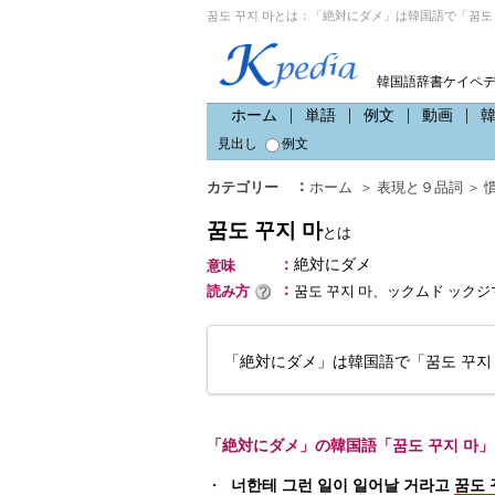
꿈도 꾸지 마とは：「絶対にダメ」は韓国語で「꿈도 
韓国語辞書ケイペ
ホーム
単語
例文
動画
見出し
例文
：
カテゴリー
ホーム
＞
表現と９品詞
＞
꿈도 꾸지 마
とは
：
絶対にダメ
意味
：
読み方
꿈도 꾸지 마、ックムド ックジ
「絶対にダメ」は韓国語で「꿈도 꾸지
「絶対にダメ」の韓国語「꿈도 꾸지 마
・
너한테 그런 일이 일어날 거라고
꿈도 