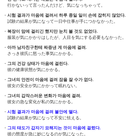
行かないって言ったんだけど、気になっちゃって。
・
시험 결과가 마음에 걸려서 하루 종일 일이 손에 잡히지 않았다.
試験の結果が気になって一日中仕事が手につかなかった。
・
복장이 맘에 걸리긴 했지만 눈치 볼 것도 없었다.
服装が気にかかりはしたが、人目を気にする必要もなかった。
・
아까 남자친구한테 짜증낸 게 마음에 걸려.
さっき彼氏に怒った事気にかかる。
・
그의 건강 상태가 마음에 걸린다.
彼の健康状態が気にかかる。
・
그녀의 안전이 마음에 걸려 잠을 잘 수가 없다.
彼女の安全が気にかかって眠れない。
・
그녀의 갑작스러운 변화가 마음에 걸려.
彼女の急な変化が私の気にかかる。
・
시험 결과가 마음에 걸려 불안에 떨다.
試験の結果が気になって不安に怯える。
・
그의 태도가 갑자기 묘해지는 것이 마음에 걸렸다.
彼の態度が急に妙になるのが気になった。