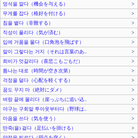
멍석을 깔다（機会を与える）
>
무게를 잡다（格好を付ける）
>
침을 뱉다（非難する）
>
직성이 풀리다（気が済む）
>
입에 거품을 물다（口角泡を飛ばす）
>
말이 그렇다는 거지（それは言葉のあ..
>
희비가 엇갈리다（喜悲こもごもだ）
>
틈나는 대로（時間が空き次第）
>
걱정을 덜다（心配を軽くする）
>
꿈도 꾸지 마（絶対にダメ）
>
벼랑 끝에 몰리다（崖っぷちに追い込..
>
야구는 구회말 투아웃부터다（野球は..
>
마음을 쓰다（気を使う）
>
딴죽(을) 걸다（足払いを掛ける）
>
약점을 찌르다（弱点を突く）
>