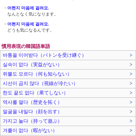
・
어쩐지 마음에 걸려요.
なんとなく気になります。
・
어쩐지 마음에 걸려요.
どうも気になるんです。
慣用表現の韓国語単語
바통을 이어받다（バトンを受け継ぐ）
>
실속이 없다（実益がない）
>
쥐뿔도 모르다（何も知らない）
>
시선이 곱지 않다（視線が冷たい）
>
한도 끝도 없다（果てしない）
>
역사를 열다（歴史を拓く）
>
얼굴을 내밀다（顔を出す）
>
가지고 놀다（持って遊ぶ）
>
겨를이 없다（暇がない）
>