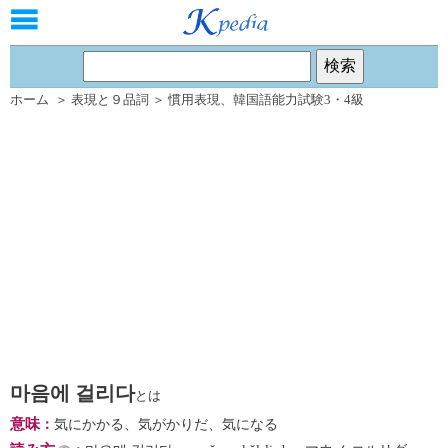
ホーム
＞
表現と９品詞
＞
慣用表現
、
韓国語能力試験3・4級
마음에 걸리다
とは
意味
：
気にかかる、気がかりだ、気になる