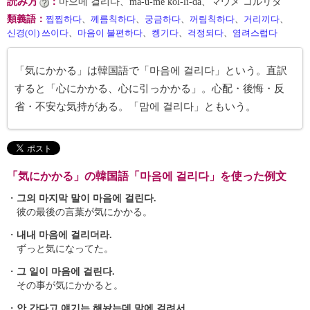
読み方
：
마으메 걸리다、ma-ŭ-me kŏl-li-da、マウメ コルリダ
類義語
：
찝찝하다
、
께름칙하다
、
궁금하다
、
꺼림칙하다
、
거리끼다
、
신경(이) 쓰이다
、
마음이 불편하다
、
켕기다
、
걱정되다
、
염려스럽다
「気にかかる」は韓国語で「마음에 걸리다」という。直訳
すると「心にかかる、心に引っかかる」。心配・後悔・反
省・不安な気持がある。「맘에 걸리다」ともいう。
「気にかかる」の韓国語「마음에 걸리다」を使った例文
・
그의 마지막 말이 마음에 걸린다.
彼の最後の言葉が気にかかる。
・
내내 마음에 걸리더라.
ずっと気になってた。
・
그 일이 마음에 걸린다.
その事が気にかかると。
・
안 간다고 얘기는 해놨는데 맘에 걸려서.