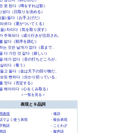
은 못 된다（噂をすれば影）
을) 받다（日取りを決める）
손(을) 들다（お手上げだ）
 따르다（運がついてくる）
(을) 차리다（気を取り戻す）
가 주목되다（成り行きが注目され..
를 밟다（順序を踏む）
하는 것은 날개가 없다（底まで..
을 다 가진 것 같다（嬉しい）
을 데가 없다（非の打ちどころが..
 살리다（養う）
 돌고 돌다（金は天下の回り物だ..
 보듯 뻔하다（分かり切っている..
를 젓다（否定する）
을 헤아리다（心をくみ取る）
＜一覧を見る＞
表現と９品詞
用表現
連語
話でよく使う表現
複合表現
字熟語
ことわざ
態語
擬声語