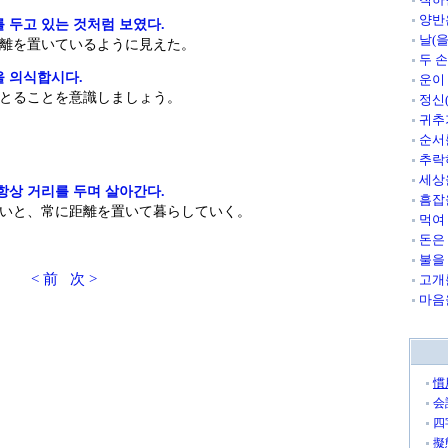
양반
 두고 있는 것처럼 보였다.
날(
離を置いているように見えた。
두 
을 의식합시다.
운이
とることを意識しましょう。
정신
귀추
순서
추락
세상
항상 거리를 두며 살아간다.
흠잡
いと、常に距離を置いて暮らしていく。
먹여
돈은
불을
< 前
次 >
고개
마음
慣
会
四
擬