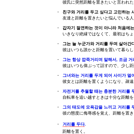
彼氏に突然距離を置きたいと言われた
・
친구와 거리를 두고 싶다고 고민하는 
友達と距離を置きたいと悩んでいる人
・
갑자기 절연하는 것이 아니라 처음에는
いきなり絶縁ではなくて、最初はちょ
・
그는 늘 누군가와 거리를 두며 살아간다
彼はいつも誰かと距離を置いて暮らし
・
그는 항상 깝죽거리며 말해서, 조금 거
彼はいつも偉ぶって話すので、少し距
・
그녀와는 거리를 두게 되어 사이가 멀
彼女とは距離を置くようになり、疎遠
・
자전거를 추월할 때는 충분한 거리를 
自転車を追い越すときは十分な距離を
・
그의 태도에 모욕감을 느끼고 거리를 
彼の態度に侮辱感を覚え、距離を置き
・
거리를 두다
.
距離を置く。