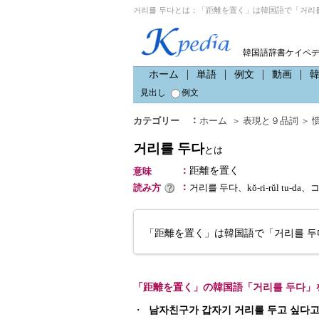
거리를 두다とは：「距離を置く」は韓国語で「거리를
韓国語辞書ケイペ
ホーム
単語
例文
動画
見出し
例文
：
カテゴリー
ホーム
＞
表現と９品詞
＞
거리를 두다
とは
：
距離を置く
意味
：
読み方
거리를 두다、kŏ-ri-rŭl tu-d
「距離を置く」は韓国語で「거리를 두
「距離を置く」の韓国語「거리를 두다」
・
남자친구가 갑자기 거리를 두고 싶다고