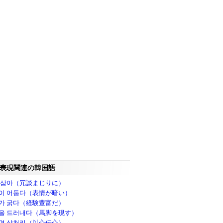
表現関連の韓国語
 삼아（冗談まじりに）
이 어둡다（表情が暗い）
가 굵다（経験豊富だ）
을 드러내다（馬脚を現す）
면 삼천리（以心伝心）