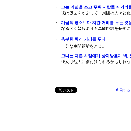
・
그는 가면을 쓰고 주위 사람들과 거리를
彼は仮面をかぶって、周囲の人々と距
・
가급적 평소보다 차간 거리를 두는 것
なるべく普段よりも車間距離を長めに
・
충분한 차간
거리를 두다
十分な車間距離をとる。
・
그녀는 다른 사람에게 상처받을까 봐, 
彼女は他人に傷付けられるかもしれな
印刷する