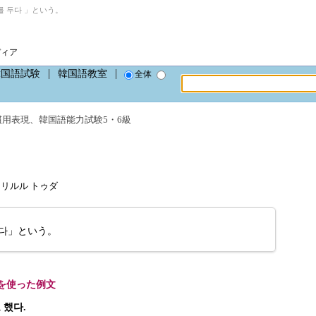
 두다 」という。
ディア
韓国語試験
韓国語教室
全体
慣用表現
、
韓国語能力試験5・6級
a、コリルル トゥダ
다」という。
を使った例文
 했다.