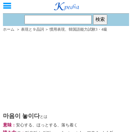
ホーム
＞
表現と９品詞
＞
慣用表現
、
韓国語能力試験3・4級
마음이 놓이다
とは
意味
：
安心する、ほっとする、落ち着く