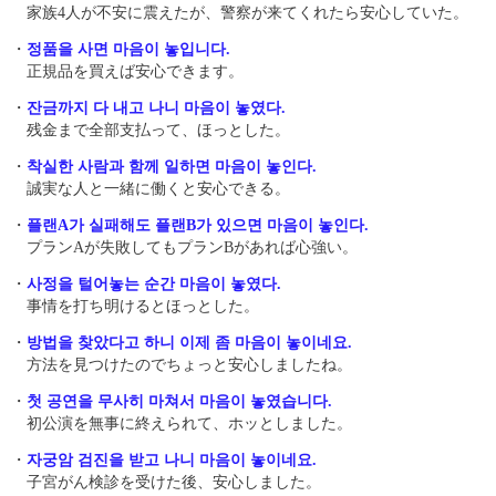
家族4人が不安に震えたが、警察が来てくれたら安心していた。
・
정품을 사면 마음이 놓입니다.
正規品を買えば安心できます。
・
잔금까지 다 내고 나니 마음이 놓였다.
残金まで全部支払って、ほっとした。
・
착실한 사람과 함께 일하면 마음이 놓인다.
誠実な人と一緒に働くと安心できる。
・
플랜A가 실패해도 플랜B가 있으면 마음이 놓인다.
プランAが失敗してもプランBがあれば心強い。
・
사정을 털어놓는 순간 마음이 놓였다.
事情を打ち明けるとほっとした。
・
방법을 찾았다고 하니 이제 좀 마음이 놓이네요.
方法を見つけたのでちょっと安心しましたね。
・
첫 공연을 무사히 마쳐서 마음이 놓였습니다.
初公演を無事に終えられて、ホッとしました。
・
자궁암 검진을 받고 나니 마음이 놓이네요.
子宮がん検診を受けた後、安心しました。