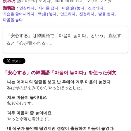
読み方
：
마으미 노이다、ma-ŭ-mi no-i-da、マウミ ノイダ
類義語
：
안심하다
、
자리를 잡다
、
마음(을) 놓다
、
진정되다
、
가슴을 쓸어내리다
、
맥(을) 놓다
、
안도하다
、
진정하다
、
발을 뻗다
、
마음을 놓다
「安心する」は韓国語で「마음이 놓이다」という。直訳す
ると「心が置かれる」。
「安心する」の韓国語「마음이 놓이다」を使った例文
・
나는 어머니의 얼굴을 보고 난 후에야 겨우 마음이 놓였다.
私は母の顔をみてからやっとほっとした。
・
저도 마음이 놓이네요.
私も安心です。
・
겨우 마음이 좀 놓이네요.
やっと今落ち着けます。
・
네 식구가 불안에 떨었지만 경찰이 출동하여 마음이 놓였다.