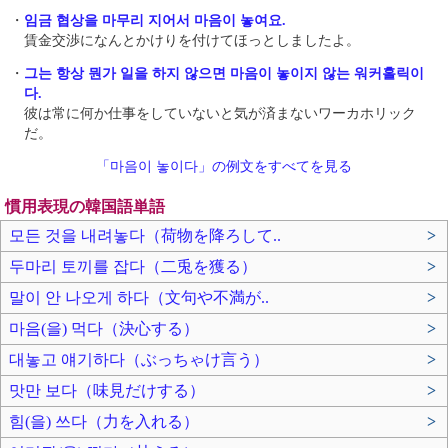
・
임금 협상을 마무리 지어서 마음이 놓여요.
賃金交渉になんとかけりを付けてほっとしましたよ。
・
그는 항상 뭔가 일을 하지 않으면 마음이 놓이지 않는 워커홀릭이
다.
彼は常に何か仕事をしていないと気が済まないワーカホリック
だ。
「마음이 놓이다」の例文をすべてを見る
慣用表現の韓国語単語
모든 것을 내려놓다（荷物を降ろして..
>
두마리 토끼를 잡다（二兎を獲る）
>
말이 안 나오게 하다（文句や不満が..
>
마음(을) 먹다（決心する）
>
대놓고 얘기하다（ぶっちゃけ言う）
>
맛만 보다（味見だけする）
>
힘(을) 쓰다（力を入れる）
>