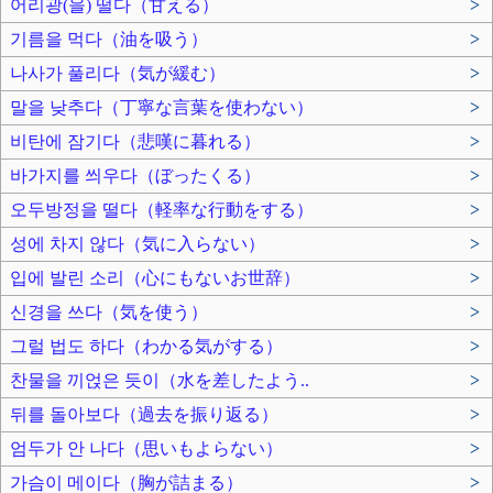
어리광(을) 떨다（甘える）
>
기름을 먹다（油を吸う）
>
나사가 풀리다（気が緩む）
>
말을 낮추다（丁寧な言葉を使わない）
>
비탄에 잠기다（悲嘆に暮れる）
>
바가지를 씌우다（ぼったくる）
>
오두방정을 떨다（軽率な行動をする）
>
성에 차지 않다（気に入らない）
>
입에 발린 소리（心にもないお世辞）
>
신경을 쓰다（気を使う）
>
그럴 법도 하다（わかる気がする）
>
찬물을 끼얹은 듯이（水を差したよう..
>
뒤를 돌아보다（過去を振り返る）
>
엄두가 안 나다（思いもよらない）
>
가슴이 메이다（胸が詰まる）
>