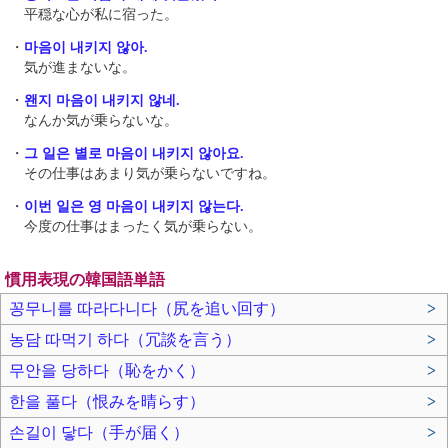
平穏な心が私に宿った。
・
마음이 내키지 않아.
気が進まないな。
・
왠지 마음이 내키지 않네.
なんか気が乗らないな。
・
그 일은 별로 마음이 내키지 않아요.
その仕事はあまり気が乗らないですね。
・
이번 일은 영 마음이 내키지 않는다.
今度の仕事はまったく気が乗らない。
慣用表現の韓国語単語
꽁무니를 따라다니다（尻を追い回す）
>
농담 따먹기 하다（冗談を言う）
>
무안을 당하다（恥をかく）
>
한을 풀다（恨みを晴らす）
>
손길이 닿다（手が届く）
>