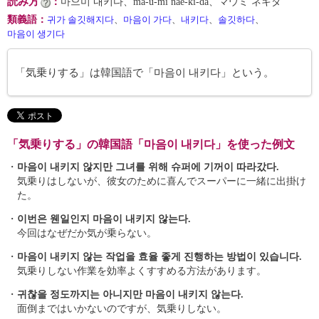
読み方
：
마으미 내키다、ma-ŭ-mi nae-ki-da、マウミ ネキダ
類義語
：
귀가 솔깃해지다
、
마음이 가다
、
내키다
、
솔깃하다
、
마음이 생기다
「気乗りする」は韓国語で「마음이 내키다」という。
「気乗りする」の韓国語「마음이 내키다」を使った例文
・
마음이 내키지 않지만 그녀를 위해 슈퍼에 기꺼이 따라갔다.
気乗りはしないが、彼女のために喜んでスーパーに一緒に出掛け
た。
・
이번은 웬일인지 마음이 내키지 않는다.
今回はなぜだか気が乗らない。
・
마음이 내키지 않는 작업을 효율 좋게 진행하는 방법이 있습니다.
気乗りしない作業を効率よくすすめる方法があります。
・
귀찮을 정도까지는 아니지만 마음이 내키지 않는다.
面倒まではいかないのですが、気乗りしない。