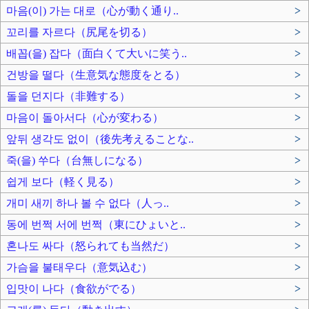
마음(이) 가는 대로（心が動く通り..
>
꼬리를 자르다（尻尾を切る）
>
배꼽(을) 잡다（面白くて大いに笑う..
>
건방을 떨다（生意気な態度をとる）
>
돌을 던지다（非難する）
>
마음이 돌아서다（心が変わる）
>
앞뒤 생각도 없이（後先考えることな..
>
죽(을) 쑤다（台無しになる）
>
쉽게 보다（軽く見る）
>
개미 새끼 하나 볼 수 없다（人っ..
>
동에 번쩍 서에 번쩍（東にひょいと..
>
혼나도 싸다（怒られても当然だ）
>
가슴을 불태우다（意気込む）
>
입맛이 나다（食欲がでる）
>