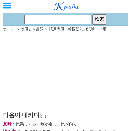
ホーム
＞
表現と９品詞
＞
慣用表現
、
韓国語能力試験3・4級
마음이 내키다
とは
意味
：
気乗りする、気が進む、気が向く