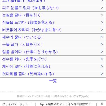
고개(를) 들다（動き出す）
>
피도 눈물도 없다（血も涙もない）
>
눈길을 끌다（目を引く）
>
전율을 느끼다（戦慄を覚える）
>
버릇없이 자라다（わがままに育つ）
>
재수가 좋다（ついてる）
>
눈을 끌다（人目を引く）
>
일을 벌이다（仕事にとりかかる）
>
선수를 치다（先手を打つ）
>
계산에 넣다（計算に入れる）
>
헛다리를 짚다（見当違いする）
>
一覧
韓国語・ハングルの単語・発音・日常会話ならケイペディア(Kpedia)
プライバシーポリシー
｜
Kpedia編集者のオンライン韓国語教室！!
｜
当