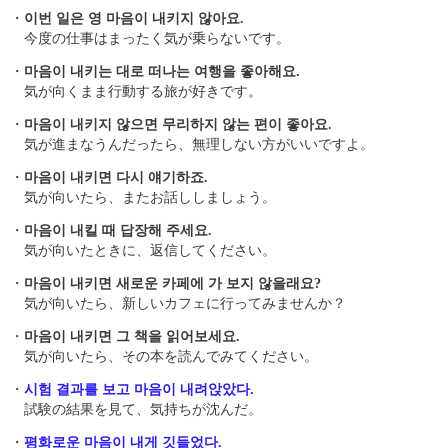
・
이번 일은 영 마음이 내키지 않아요.
今度の仕事はまったく気が乗らないです。
・
마음이 내키는 대로 떠나는 여행을 좋아해요.
気が向くまま行動する旅が好きです。
・
마음이 내키지 않으면 무리하지 않는 편이 좋아요.
気が進まなうんだったら、無理しない方がいいですよ。
・
마음이 내키면 다시 얘기하죠.
気が向いたら、またお話ししましょう。
・
마음이 내킬 때 답장해 주세요.
気が向いたときに、返信してください。
・
마음이 내키면 새로운 카페에 가 보지 않을래요?
気が向いたら、新しいカフェに行ってみませんか？
・
마음이 내키면 그 책을 읽어보세요.
気が向いたら、その本を読んでみてください。
・
시험 결과를 보고 마음이 내려앉았다.
試験の結果を見て、気持ちが沈んだ。
・
평화로운 마음이 내게 깃들었다.