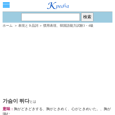
ホーム
＞
表現と９品詞
＞
慣用表現
、
韓国語能力試験3・4級
가슴이 뛰다
とは
意味
：
胸がどきどきする、胸がときめく、心がときめいた。、胸が
弾む