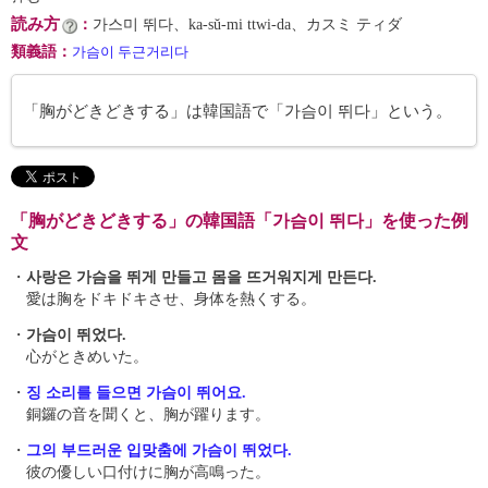
読み方
：
가스미 뛰다、ka-sŭ-mi ttwi-da、カスミ ティダ
類義語
：
가슴이 두근거리다
「胸がどきどきする」は韓国語で「가슴이 뛰다」という。
「胸がどきどきする」の韓国語「가슴이 뛰다」を使った例
文
・
사랑은 가슴을 뛰게 만들고 몸을 뜨거워지게 만든다.
愛は胸をドキドキさせ、身体を熱くする。
・
가슴이 뛰었다.
心がときめいた。
・
징 소리를 들으면 가슴이 뛰어요.
銅鑼の音を聞くと、胸が躍ります。
・
그의 부드러운 입맞춤에 가슴이 뛰었다.
彼の優しい口付けに胸が高鳴った。