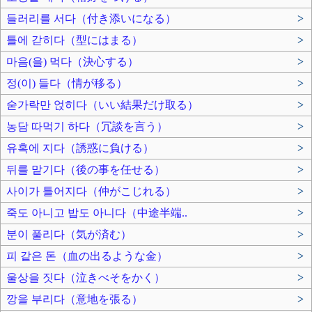
들러리를 서다（付き添いになる）
>
틀에 갇히다（型にはまる）
>
마음(을) 먹다（決心する）
>
정(이) 들다（情が移る）
>
숟가락만 얹히다（いい結果だけ取る）
>
농담 따먹기 하다（冗談を言う）
>
유혹에 지다（誘惑に負ける）
>
뒤를 맡기다（後の事を任せる）
>
사이가 틀어지다（仲がこじれる）
>
죽도 아니고 밥도 아니다（中途半端..
>
분이 풀리다（気が済む）
>
피 같은 돈（血の出るような金）
>
울상을 짓다（泣きべそをかく）
>
깡을 부리다（意地を張る）
>