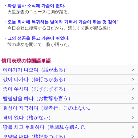
・
화성 탐사 소식에 가슴이 뛴다.
火星探査のニュースに胸が躍る。
・
오늘 회사에 복귀하는 날이라 기뻐서 가슴이 뛰는 것 같아!
今日会社に復帰する日だから、嬉しくて胸が躍る感じ！
・
그의 성공을 듣고 가슴이 뛰었다.
彼の成功を聞いて、胸が踊った。
慣用表現の韓国語単語
이야기가 나오다（話が出る）
>
값이 나가다（値打ちがある）
>
좀이 쑤시다（むずむずする）
>
발림말을 하다（お世辞を言う）
>
효성이 지극하다（親孝行、この上ない..
>
격이 없다（格がない）
>
땅을 치고 후회하다（地団駄を踏んで..
>
모양을 내다（格好をつける）
>