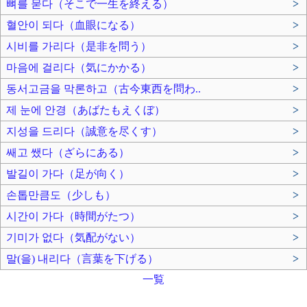
뼈를 묻다（そこで一生を終える）
>
혈안이 되다（血眼になる）
>
시비를 가리다（是非を問う）
>
마음에 걸리다（気にかかる）
>
동서고금을 막론하고（古今東西を問わ..
>
제 눈에 안경（あばたもえくぼ）
>
지성을 드리다（誠意を尽くす）
>
쌔고 쌨다（ざらにある）
>
발길이 가다（足が向く）
>
손톱만큼도（少しも）
>
시간이 가다（時間がたつ）
>
기미가 없다（気配がない）
>
말(을) 내리다（言葉を下げる）
>
一覧