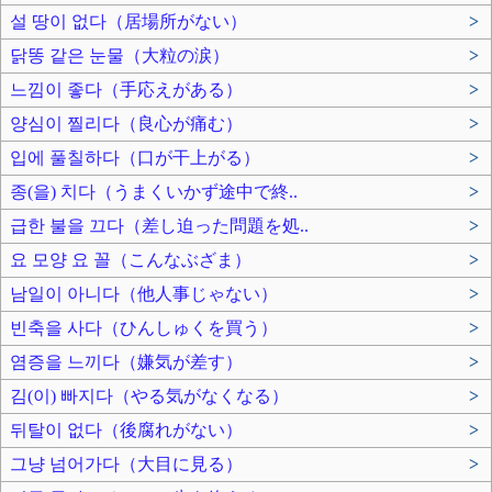
설 땅이 없다（居場所がない）
>
닭똥 같은 눈물（大粒の涙）
>
느낌이 좋다（手応えがある）
>
양심이 찔리다（良心が痛む）
>
입에 풀칠하다（口が干上がる）
>
종(을) 치다（うまくいかず途中で終..
>
급한 불을 끄다（差し迫った問題を処..
>
요 모양 요 꼴（こんなぶざま）
>
남일이 아니다（他人事じゃない）
>
빈축을 사다（ひんしゅくを買う）
>
염증을 느끼다（嫌気が差す）
>
김(이) 빠지다（やる気がなくなる）
>
뒤탈이 없다（後腐れがない）
>
그냥 넘어가다（大目に見る）
>