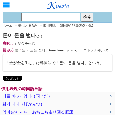
ホーム
＞
表現と９品詞
＞
慣用表現
、
韓国語能力試験5・6級
돈이 돈을 벌다
とは
意味
：
金が金を生む
読み方
：
도니 도늘 벌다、to-ni to-nŭl pŏl-da、トニトヌルボルダ
「金が金を生む」は韓国語で「돈이 돈을 벌다」という。
慣用表現の韓国語単語
다를 바(가) 없다（同じだ）
>
화가 나다（腹が立つ）
>
역마살이 끼다（あちこち走り回る厄運..
>