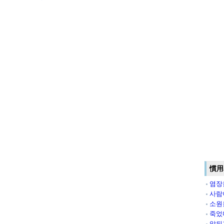
慣用
염장
사람
소원
죽었
앞뒤