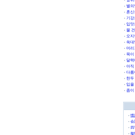
별의
혼신
기강
입맛
물 
오지
쑥대
머리
목이
달력
아직
다름
한두
입을
좀이
慣
会
四
擬