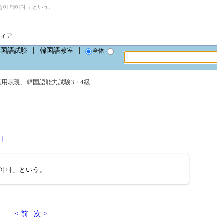
이 메이다 」という。
ディア
韓国語試験
韓国語教室
全体
慣用表現
、
韓国語能力試験3・4級
다
이다」という。
< 前
次 >