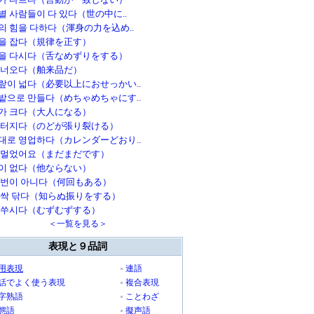
별 사람들이 다 있다（世の中に..
의 힘을 다하다（渾身の力を込め..
을 잡다（規律を正す）
을 다시다（舌なめずりをする）
건너오다（舶来品だ）
랖이 넓다（必要以上におせっかい..
밭으로 만들다（めちゃめちゃにす..
가 크다（大人になる）
 터지다（のどが張り裂ける）
대로 영업하다（カレンダーどおり..
 멀었어요（まだまだです）
이 없다（他ならない）
 번이 아니다（何回もある）
 싹 닦다（知らぬ振りをする）
 쑤시다（むずむずする）
＜一覧を見る＞
表現と９品詞
用表現
連語
話でよく使う表現
複合表現
字熟語
ことわざ
態語
擬声語