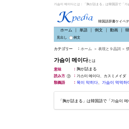
가슴이 메이다とは：「胸が詰まる」は韓国語で「가슴
韓国語辞書ケイペ
ホーム
単語
例文
動画
見出し
例文
：
カテゴリー
ホーム
＞
表現と９品詞
＞
가슴이 메이다
とは
：
胸が詰まる
意味
：
読み方
가스미 메이다、カスミメイダ
：
類義語
목이 막히다
、
가슴이 먹먹하
「胸が詰まる」は韓国語で「가슴이 메