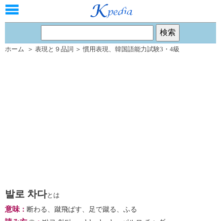
ホーム
＞
表現と９品詞
＞
慣用表現
、
韓国語能力試験3・4級
발로 차다
とは
意味
：
断わる、蹴飛ばす、足で蹴る、ふる