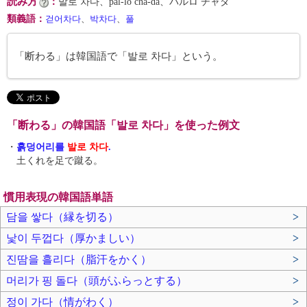
読み方
：
발로 차다、pal-lo cha-da、パルロ チャダ
類義語
：
걷어차다
、
박차다
、
풀
「断わる」は韓国語で「발로 차다」という。
「断わる」の韓国語「발로 차다」を使った例文
・
흙덩어리를
발로 차다
.
土くれを足で蹴る。
慣用表現の韓国語単語
담을 쌓다（縁を切る）
>
낯이 두껍다（厚かましい）
>
진땀을 흘리다（脂汗をかく）
>
머리가 핑 돌다（頭がふらっとする）
>
정이 가다（情がわく）
>