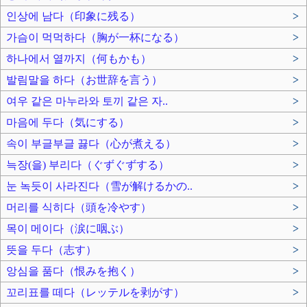
인상에 남다（印象に残る）
>
가슴이 먹먹하다（胸が一杯になる）
>
하나에서 열까지（何もかも）
>
발림말을 하다（お世辞を言う）
>
여우 같은 마누라와 토끼 같은 자..
>
마음에 두다（気にする）
>
속이 부글부글 끓다（心が煮える）
>
늑장(을) 부리다（ぐずぐずする）
>
눈 녹듯이 사라진다（雪が解けるかの..
>
머리를 식히다（頭を冷やす）
>
목이 메이다（涙に咽ぶ）
>
뜻을 두다（志す）
>
앙심을 품다（恨みを抱く）
>
꼬리표를 떼다（レッテルを剥がす）
>