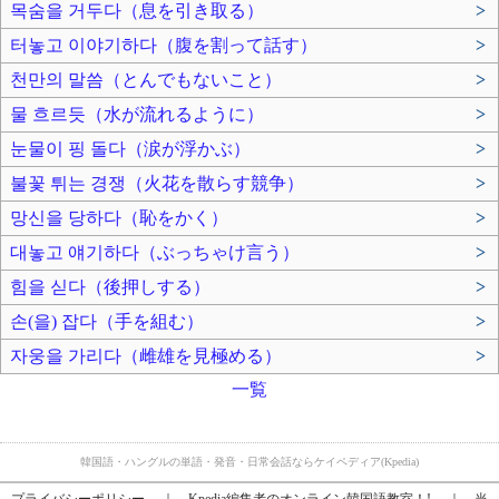
목숨을 거두다（息を引き取る）
>
터놓고 이야기하다（腹を割って話す）
>
천만의 말씀（とんでもないこと）
>
물 흐르듯（水が流れるように）
>
눈물이 핑 돌다（涙が浮かぶ）
>
불꽃 튀는 경쟁（火花を散らす競争）
>
망신을 당하다（恥をかく）
>
대놓고 얘기하다（ぶっちゃけ言う）
>
힘을 싣다（後押しする）
>
손(을) 잡다（手を組む）
>
자웅을 가리다（雌雄を見極める）
>
一覧
韓国語・ハングルの単語・発音・日常会話ならケイペディア(Kpedia)