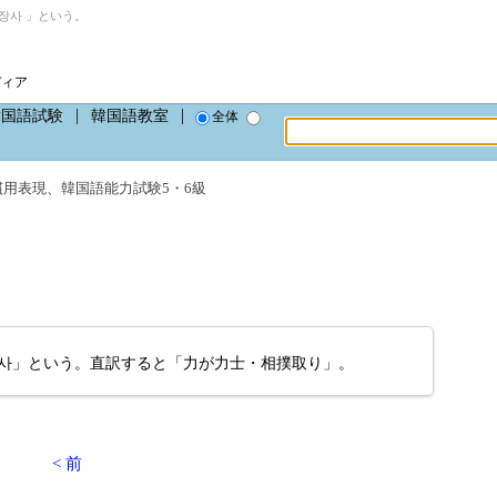
장사 」という。
ディア
韓国語試験
韓国語教室
全体
慣用表現
、
韓国語能力試験5・6級
장사」という。直訳すると「力が力士・相撲取り」。
< 前