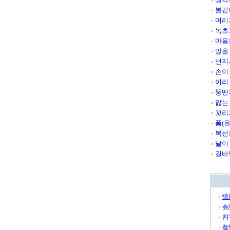
불같
머리
녹초
마음
말을
넌지
손이
이리
뚱딴
앓는
꼬리
폼(
복선
날이
길바
慣
会
四
擬