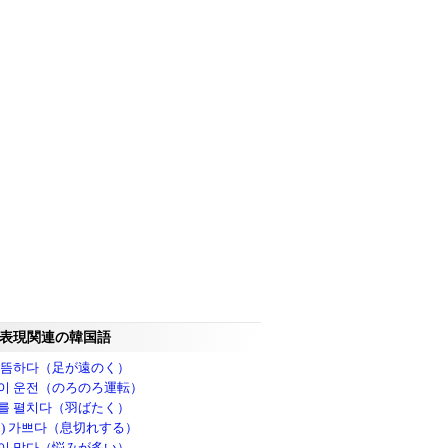
表現関連の韓国語
 뜸하다（足が遠のく）
이 운전（のろのろ運転）
를 펼치다（羽ばたく）
이) 가쁘다（息切れする）
이 많다（悩みが多い）