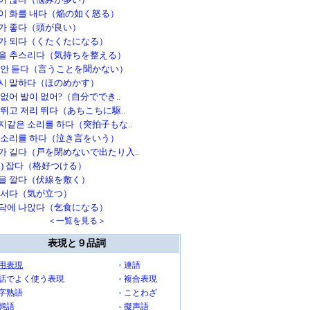
이 화를 내다（焔の如く怒る）
가 좋다（頭が良い）
가 되다（くたくたになる）
을 추스리다（気持ちを整える）
 안 듣다（言うことを聞かない）
시 말하다（ほのめかす）
 없어 발이 없어?（自分ででき..
 뛰고 저리 뛰다（あちこちに駆..
지같은 소리를 하다（突拍子もな..
 소리를 하다（泣き言をいう）
가 길다（戸を閉めないで出たり入..
을) 잡다（格好つける）
을 깔다（伏線を敷く）
 서다（気が立つ）
닥에 나앉다（乞食になる）
＜一覧を見る＞
表現と９品詞
用表現
連語
話でよく使う表現
複合表現
字熟語
ことわざ
態語
擬声語