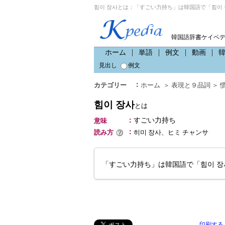
힘이 장사とは：「すごい力持ち」は韓国語で「힘이 
韓国語辞書ケイペ
ホーム
単語
例文
動画
見出し
例文
：
カテゴリー
ホーム
＞
表現と９品詞
＞
힘이 장사
とは
：
すごい力持ち
意味
：
読み方
히미 장사、ヒミ チャンサ
「すごい力持ち」は韓国語で「힘이 
印刷する