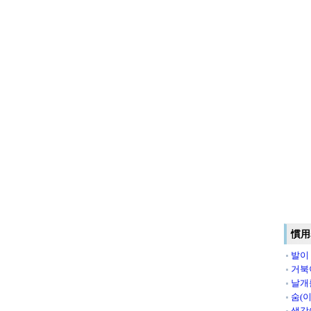
慣用
발이
거북
날개
숨(
생각