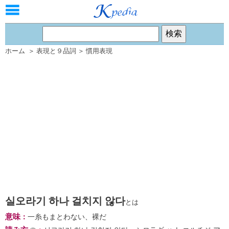
ホーム
＞
表現と９品詞
＞
慣用表現
실오라기 하나 걸치지 않다
とは
意味
：
一糸もまとわない、裸だ