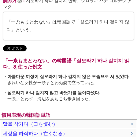
読み方
：
시로라기 하나 걸치지 안타、シロラギ ハナ コルチジ ア
ンタ
「一糸もまとわない」は韓国語で「실오라기 하나 걸치지 않
다」という。
「一糸もまとわない」の韓国語「실오라기 하나 걸치지 않
다」を使った例文
・
아름다운 여성이 실오라기 하나 걸치지 않은 모습으로 서 있었다.
きれいな女性が一糸まとわぬ姿で立っていた。
・
실오라기 하나 걸치지 않고 바닷가를 돌아다녔다.
一糸まとわず、海辺をあちこち歩き回った。
慣用表現の韓国語単語
말을 삼가다（口を慎む）
>
세상을 하직하다（亡くなる）
>