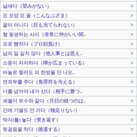
날새다（望みがない）
>
요 모양 요 꼴（こんなぶざま）
>
꼴이 아니다（目も当てられない）
>
형 동생하는 사이（非常に仲がいい関..
>
프로 뺨치다（プロ顔負け）
>
남의 일 같지 않다（他人事とは思え..
>
소문이 자자하다（噂が広まっている）
>
바늘로 찔러도 피 한방울 안 나오..
>
면죄부를 주다（免罪符を与える）
>
너를 넘어야 내가 산다（相手に勝つ..
>
세월이 유수와 같다（月日の経つのは..
>
간에 기별도 안 가다（物足りない）
>
딱지(를) 놓다（突き返す）
>
뒷걸음을 치다（後退する）
>