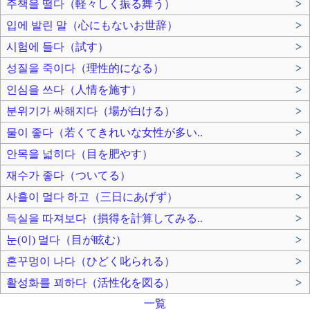
주책을 떨다（軽々しく振る舞う）
>
입에 발린 말（心にもないお世辞）
>
시험에 들다（試す）
>
성질을 죽이다（理性的になる）
>
인심을 쓰다（人情を施す）
>
분위기가 싸해지다（場が白ける）
>
물이 좋다（若くてきれいな女性が多い..
>
안목을 넓히다（目を肥やす）
>
재수가 좋다（ついてる）
>
사흘이 멀다 하고（三日にあげず）
>
득실을 따져보다（損得を計算してみる..
>
눈(이) 멀다（目が眩む）
>
혼꾸멍이 나다（ひどく叱られる）
>
활성화를 꾀하다（活性化を図る）
>
一覧