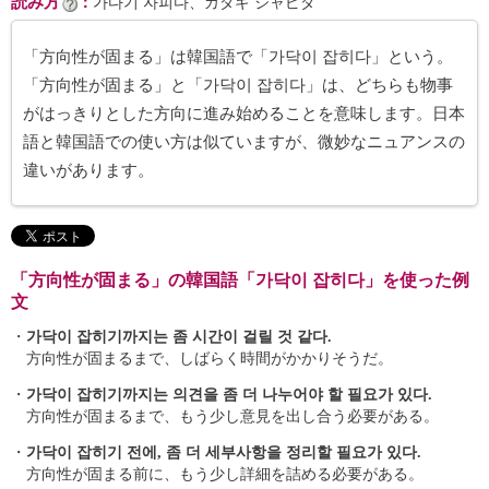
読み方
：
가다기 자피다、カダギ ジャピダ
「方向性が固まる」は韓国語で「가닥이 잡히다」という。
「方向性が固まる」と「가닥이 잡히다」は、どちらも物事
がはっきりとした方向に進み始めることを意味します。日本
語と韓国語での使い方は似ていますが、微妙なニュアンスの
違いがあります。
「方向性が固まる」の韓国語「가닥이 잡히다」を使った例
文
・
가닥이 잡히기까지는 좀 시간이 걸릴 것 같다.
方向性が固まるまで、しばらく時間がかかりそうだ。
・
가닥이 잡히기까지는 의견을 좀 더 나누어야 할 필요가 있다.
方向性が固まるまで、もう少し意見を出し合う必要がある。
・
가닥이 잡히기 전에, 좀 더 세부사항을 정리할 필요가 있다.
方向性が固まる前に、もう少し詳細を詰める必要がある。