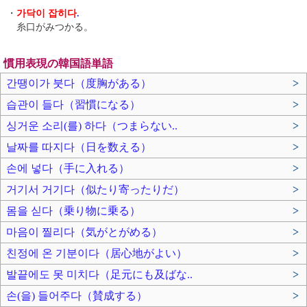
・
가닥이 잡히다
.
糸口がみつかる。
慣用表現の韓国語単語
간땡이가 붓다（度胸がある）
>
습관이 들다（習慣になる）
>
싱거운 소리(를) 하다（つまらない..
>
날짜를 따지다（日を数える）
>
손에 넣다（手に入れる）
>
거기서 거기다（似たり寄ったりだ）
>
몸을 싣다（乗り物に乗る）
>
마음이 찔리다（気がとがめる）
>
친정에 온 기분이다（居心地がよい）
>
발끝에도 못 미치다（足元にも及ばな..
>
손(을) 들어주다（賛成する）
>