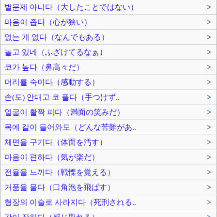
별문제 아니다（大したことではない）
>
마음이 좁다（心が狭い）
>
없는 게 없다（なんでもある）
>
놀고 있네（ふざけてるなぁ）
>
코가 높다（鼻高々だ）
>
머리를 숙이다（感動する）
>
손(도) 안대고 코 풀다（手つけず..
>
얼굴이 활짝 피다（満面の笑みだ）
>
목에 칼이 들어와도（どんな苦難があ..
>
체면을 구기다（体面を汚す）
>
마음이 편하다（気が楽だ）
>
전율을 느끼다（戦慄を覚える）
>
거품을 물다（口角泡を飛ばす）
>
형장의 이슬로 사라지다（死刑される..
>