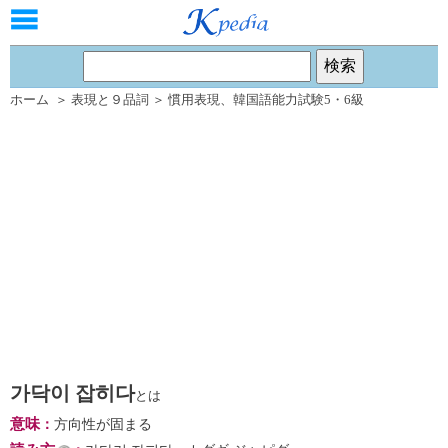
ホーム
＞
表現と９品詞
＞
慣用表現
、
韓国語能力試験5・6級
가닥이 잡히다
とは
意味
：
方向性が固まる