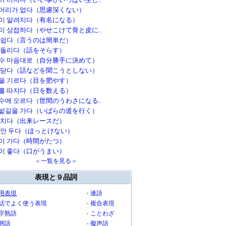
머리가 없다（思慮深くない）
이 알려지다（有名になる）
이 상접하다（やせこけて骨と皮に..
 쉽다（言うのは簡単だ）
 돌리다（話をそらす）
수 마음대로（自分勝手に決めて）
 닫다（話などを聞こうとしない）
을 기르다（目を肥やす）
를 따지다（日を数える）
수에 오르다（世間のうわさになる..
밭길을 가다（いばらの道を行く）
 치다（出来レースだ）
 안 두다（ほっとけない）
이 가다（時間がたつ）
이 좋다（口がうまい）
＜一覧を見る＞
表現と９品詞
用表現
連語
話でよく使う表現
複合表現
字熟語
ことわざ
態語
擬声語