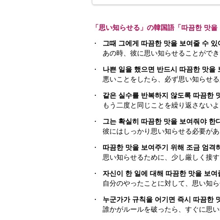
「思い知らせる」の韓国語「따끔한 맛을
・
그때 그에게 따끔한 맛을 보여줄 수 있
あの時、彼に思い知らせることができ
・
나쁜 일을 했으면 반드시 따끔한 맛을 
悪いことをしたら、必ず思い知らせる
・
같은 실수를 반복하지 않도록 따끔한 
もう二度と同じことを繰り返さないよ
・
그는 확실히 따끔한 맛을 보여줘야 한다
彼にはしっかり思い知らせる必要があ
・
따끔한 맛을 보여주기 위해 조금 엄격하
思い知らせるために、少し厳しく接す
・
자신이 한 일에 대해 따끔한 맛을 보여
自分のやったことに対して、思い知ら
・
누군가가 규칙을 어기면 즉시 따끔한 
誰かがルールを破ったら、すぐに思い