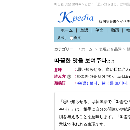
따끔한 맛을 보여주다とは：「思い知らせる」は韓国
韓国語辞書ケイペ
ホーム
単語
例文
動画
見出し
例文
：
カテゴリー
ホーム
＞
表現と９品詞
＞
따끔한 맛을 보여주다
とは
：
思い知らせる、痛い目に合わ
意味
：
読み方
따끄만 마슬 보여주다、tta-kkŭ-m
：
類義語
손(을) 보다
、
본때를 보이다
「思い知らせる」は韓国語で「따끔한 
주다）」は、相手に自分の間違いや結
訓を与えることを意味します。「따끔한
意味で使われる表現です。