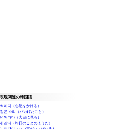
表現関連の韓国語
 썩이다（心配をかける）
 같은 소리（バカげたこと）
 넘어가다（大目に見る）
제 같다（昨日のことのようだ）
이 터지다（いい事がいっぱい生じ..