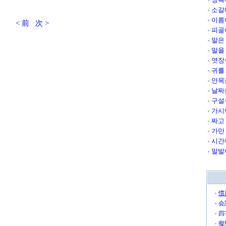
소갈
이름
< 前
次 >
피골
말은
말을
엿장
귀를
안목
날짜
구설
가시
짜고
가만
시간
말발
慣
会
四
擬