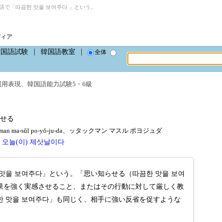
語で「따끔한 맛을 보여주다 」という。
ディア
韓国語試験
韓国語教室
全体
慣用表現
、
韓国語能力試験5・6級
せる
an ma-sŭl po-yŏ-ju-da、ッタックマン マスル ポヨジュダ
、
오늘(이) 제삿날이다
맛을 보여주다」という。「思い知らせる（따끔한 맛을 보여
果を強く実感させること、またはその行動に対して厳しく教
 맛을 보여주다」も同じく、相手に強い反省を促すような