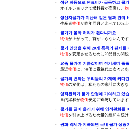
・
석유 파동으로 연료비가 급등하고 물가
オイルショックで燃料費が高騰し、
物
・
생산자물가가 지난해 같은 달과 견줘 1
生産者
物価
が昨年同月と比べて10%
・
물가가 올라 허리가 휜다니까요.
物価
が上がって、首が回らないんです
・
물가 안정을 위해 20개 품목의 관세를 
物価
を安定させるために20品目の関
・
요즘 물가며 기름값이며 전기세며 줄줄
最近
物価
に、油価に電気代に次々とあ
・
물가의 변화는 우리들의 가계에 커다란
物価
の変化は、私たちの家計に大きな
・
양적완화가 물가 안정에 기여하고 있습
量的緩和が
物価
安定に寄与しています
・
물가를 끌어 올리기 위해 양적완화를 
物価
を引き上げるため量的緩和を続け
・
원화 약세가 지속되면 국내 물가 상승