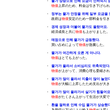
・
물가 상승으로 인해 요금이 인하되지 
物価
上昇のため、料金は引き下げられ
・
정부는 물가 안정을 위해 일부 요금을 
政府は
物価
安定のため一部料金を引き
・
경제 성장과 더불어 물가도 올랐어요.
経済成長と共に
物価
も上がりました。
・
매점으로 인해 물가가 급등했다.
買い占めによって
物価
が急騰した。
・
물가가 여간하게 오른 게 아니다.
物価
はとても上がった。
・
물가가 올라서 소비심리도 위축되었다
物価
が上がって、消費心理も委縮され
・
물가가 많이 올라서 지출이 많이 늘었다
物価
が大幅に上昇したため支出が大き
・
물가가 많이 올라가서 살기가 힘들어요
物価
がたくさん上がって生活が大変で
・
환율 절하로 인해 수입 물가가 상승했다
為替切り下げにより輸入
物価
が上昇し