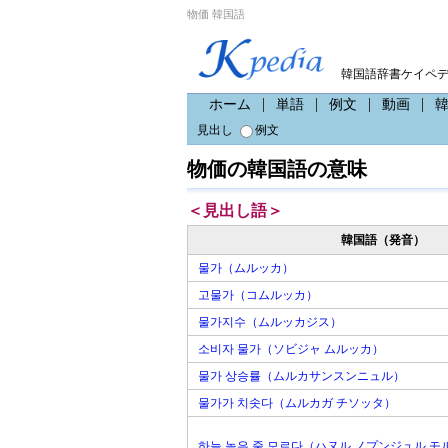
物価 韓国語
韓国語辞書ケイペ
ホーム
単語
例文
動画
見出し
例文
物価の韓国語の意味
＜見出し語＞
韓国語（発音）
물가（ムルッカ）
고물가（コムルッカ）
물가지수（ムルッカジス）
소비자 물가（ソビジャ ムルッカ）
물가 상승률（ムルカサンスンニュル）
물가가 치솟다（ムルカガ チソッタ）
하늘 높은 줄 모르다（ハヌル ノプンジュル モ