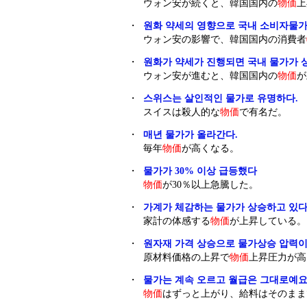
ウォン安が続くと、韓国国内の
物価
上
・
원화 약세의 영향으로 국내 소비자물
ウォン安の影響で、韓国国内の消費者
・
원화가 약세가 진행되면 국내 물가가 
ウォン安が進むと、韓国国内の
物価
が
・
스위스는 살인적인 물가로 유명하다.
スイスは殺人的な
物価
で有名だ。
・
매년 물가가 올라간다.
毎年
物価
が高くなる。
・
물가가 30% 이상 급등했다
物価
が30％以上急騰した。
・
가계가 체감하는 물가가 상승하고 있다
家計の体感する
物価
が上昇している。
・
원자재 가격 상승으로 물가상승 압력이
原材料価格の上昇で
物価
上昇圧力が高
・
물가는 계속 오르고 월급은 그대로예요
物価
はずっと上がり、給料はそのまま