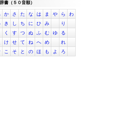
辞書（５０音順）
あ
か
さ
た
な
は
ま
や
ら
わ
い
き
し
ち
に
ひ
み
り
う
く
す
つ
ぬ
ふ
む
ゆ
る
え
け
せ
て
ね
へ
め
れ
お
こ
そ
と
の
ほ
も
よ
ろ