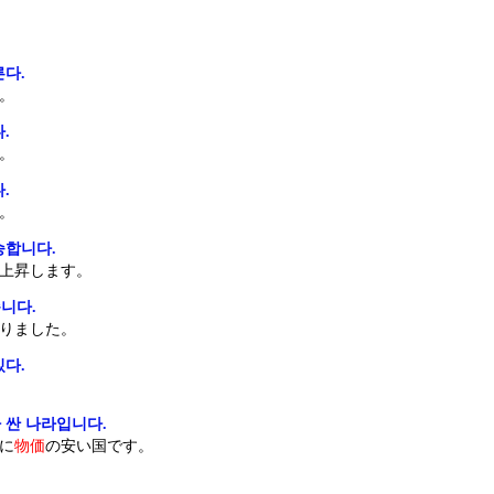
른다.
。
.
。
.
。
승합니다.
上昇します。
니다.
りました。
있다.
 싼 나라입니다.
に
物価
の安い国です。