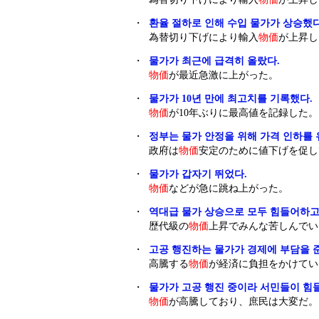
・
환율 절하로 인해 수입 물가가 상승했다
為替切り下げにより輸入
物価
が上昇し
・
물가가 최근에 급격히 올랐다.
物価
が最近急激に上がった。
・
물가가 10년 만에 최고치를 기록했다.
物価
が10年ぶりに最高値を記録した。
・
정부는 물가 안정을 위해 가격 인하를 
政府は
物価
安定のために値下げを促し
・
물가가 갑자기 뛰었다.
物価
などが急に跳ね上がった。
・
역대급 물가 상승으로 모두 힘들어하고
歴代級の
物価
上昇でみんな苦しんでい
・
고공 행진하는 물가가 경제에 부담을 
高騰する
物価
が経済に負担をかけてい
・
물가가 고공 행진 중이라 서민들이 힘
物価
が高騰しており、庶民は大変だ。