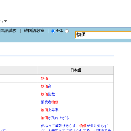
ディア
韓国語試験
韓国語教室
全体
日本語
物価
物価
高
物価
指数
消費者
物価
物価
上昇率
物価
が跳ね上がる
偉ぶって威張り散らす、
物価
が天井知らず
ルダ）
だ、天井知らずに値上がりする、出世街道を