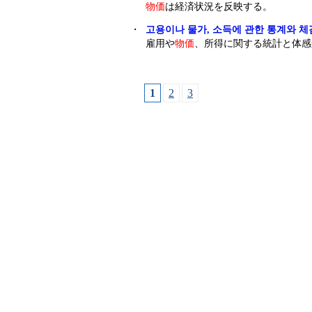
物価
は経済状況を反映する。
・
고용이나 물가, 소득에 관한 통계와 체
雇用や
物価
、所得に関する統計と体感
1
2
3