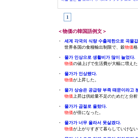
1
＜物価の韓国語例文＞
・
세계 각국의 식량 수출제한으로 곡물값
世界各国の食糧輸出制限で、穀
物価
格
・
물가 인상으로 생활비가 많이 늘었다.
物価
の値上げで生活費が大幅に増えた
・
물가가 인상됐다.
物価
が上昇した。
・
물가 상승은 공급량 부족 때문이라고 
物価
上昇は供給量不足のためだと分析
・
물가가 곱절로 올랐다.
物価
が倍になった。
・
물가가 너무 올라서 못살겠다.
物価
が上がりすぎて暮らしていけない