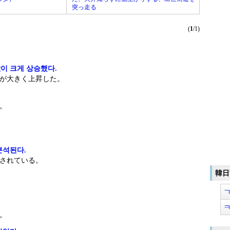
突っ走る
(
1
/1)
이 크게 상승했다.
が大きく上昇した。
。
분석된다.
されている。
韓日
。