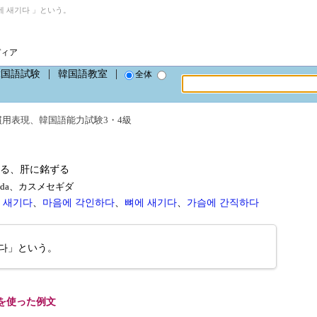
 새기다 」という。
ディア
韓国語試験
韓国語教室
全体
慣用表現
、
韓国語能力試験3・4級
る、肝に銘ずる
gi-da、カスメセギダ
 새기다
、
마음에 각인하다
、
뼈에 새기다
、
가슴에 간직하다
다」という。
を使った例文