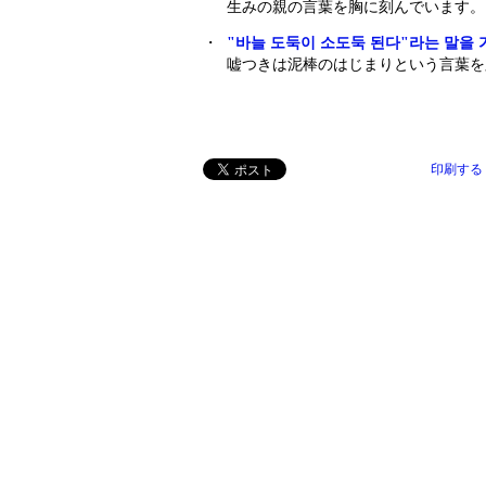
生みの親の言葉を胸に刻んでいます。
・
"바늘 도둑이 소도둑 된다"라는 말을 
嘘つきは泥棒のはじまりという言葉を
印刷する