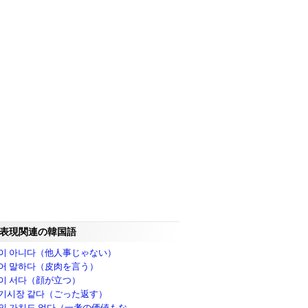
表現関連の韓国語
이 아니다（他人事じゃない）
어 말하다（皮肉を言う）
이 서다（顔が立つ）
기시장 같다（ごった返す）
의 가치도 없다（一考の価値もな..