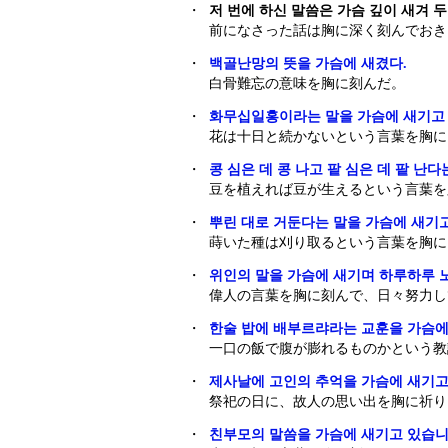
・
저 번에 하신 말씀은 가슴 깊이 새겨 
前になさった話は胸に深く刻んでおき
・
백골난망의 뜻을 가슴에 새겼다.
白骨難忘の意味を胸に刻んだ。
・
화무십일홍이라는 말을 가슴에 새기고 
花は十日と続かないという言葉を胸に
・
콩 심은 데 콩 나고 팥 심은 데 팥 난
豆を植えれば豆が生えるという言葉を
・
뿌린 대로 거둔다는 말을 가슴에 새기고
蒔いた種は刈り取るという言葉を胸に
・
위인의 말을 가슴에 새기며 하루하루 
偉人の言葉を胸に刻んで、日々努力し
・
한술 밥에 배부르랴라는 교훈을 가슴에
一口の飯で腹が膨れるものかという教
・
제사날에 고인의 추억을 가슴에 새기고
祭祀の日に、故人の思い出を胸に祈り
・
친부모의 말씀을 가슴에 새기고 있습니