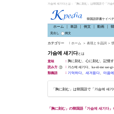
가슴에 새기다とは：「胸に刻む」は韓国語で「가슴에
韓国語辞書ケイペ
ホーム
単語
例文
動画
見出し
例文
：
カテゴリー
ホーム
＞
表現と９品詞
＞
가슴에 새기다
とは
：
胸に刻む、心に刻む、記憶す
意味
：
読み方
가스메 새기다、ka-sŭ-me sae-
：
類義語
기억하다
、
새겨듣다
、
마음에
「胸に刻む」は韓国語で「가슴에 새기
「胸に刻む」の韓国語「가슴에 새기다」