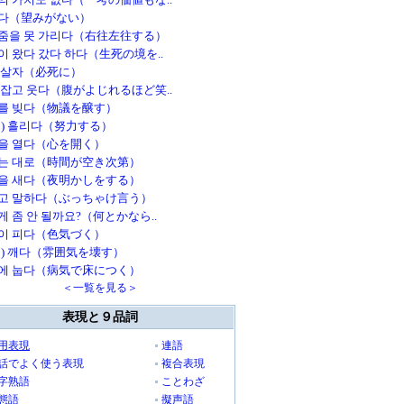
다（望みがない）
줌을 못 가리다（右往左往する）
이 왔다 갔다 하다（生死の境を..
 살자（必死に）
 잡고 웃다（腹がよじれるほど笑..
를 빚다（物議を醸す）
을) 흘리다（努力する）
을 열다（心を開く）
는 대로（時間が空き次第）
을 새다（夜明かしをする）
고 말하다（ぶっちゃけ言う）
게 좀 안 될까요?（何とかなら..
이 피다（色気づく）
을) 깨다（雰囲気を壊す）
에 눕다（病気で床につく）
＜一覧を見る＞
表現と９品詞
用表現
連語
話でよく使う表現
複合表現
字熟語
ことわざ
態語
擬声語