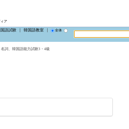
ディア
韓国語試験
韓国語教室
全体
、
名詞
、
韓国語能力試験3・4級