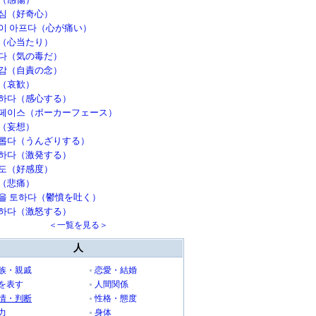
심（好奇心）
이 아프다（心が痛い）
（心当たり）
다（気の毒だ）
감（自責の念）
（哀歓）
하다（感心する）
페이스（ポーカーフェース）
（妄想）
롭다（うんざりする）
하다（激発する）
도（好感度）
（悲痛）
을 토하다（鬱憤を吐く）
하다（激怒する）
＜一覧を見る＞
人
族・親戚
恋愛・結婚
を表す
人間関係
情・判断
性格・態度
力
身体