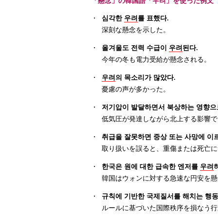
「懸念」の韓国語「우려」を使った例文
・
심각한
우려
를 표했다.
深刻な懸念を示した。
・
올겨울도 전력 수급이
우려
된다.
今年の冬も電力受給が懸念される。
・
우려
의 목소리가 많았다.
憂慮の声が多かった。
・
저기압이 발달하면서 북상하는 영향으
低気圧が発達しながら北上する影響で
・
취급을 잘못하면 중상 또는 사망에 이
取り扱いを誤ると、重傷または死亡に
・
한국은 원에 대한 급속한 엔저를
우려
韓国はウォンに対する急速な円安を懸
・
규칙에 기반한 국제질서를 해치는 행
ルールに基づいた国際秩序を損なう行