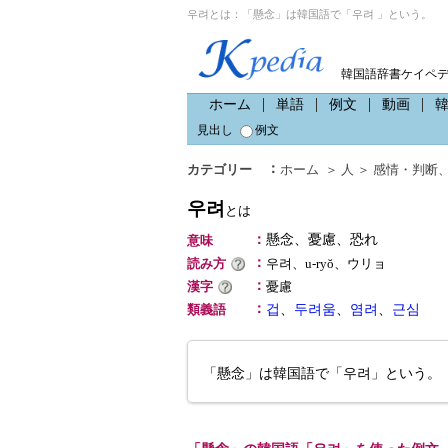
우려とは：「懸念」は韓国語で「우려 」という。
韓国語辞書ケイペ
ホーム
単語
例文
動画
見出し
例文
：
カテゴリー
ホーム
＞
人
＞
感情・判断
우려
とは
：
懸念、憂慮、恐れ
意味
：
読み方
우려、u-ryŏ、ウリョ
：
漢字
憂慮
：
類義語
겁
、
두려움
、
염려
、
근심
「懸念」は韓国語で「우려」という。