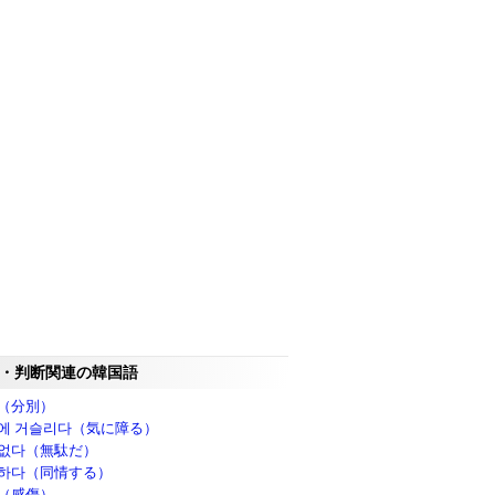
・判断関連の韓国語
（分別）
에 거슬리다（気に障る）
없다（無駄だ）
하다（同情する）
（感傷）