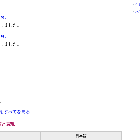
生
人
요.
しました。
요.
しました。
.
。
をすべてを見る
語と表現
日本語