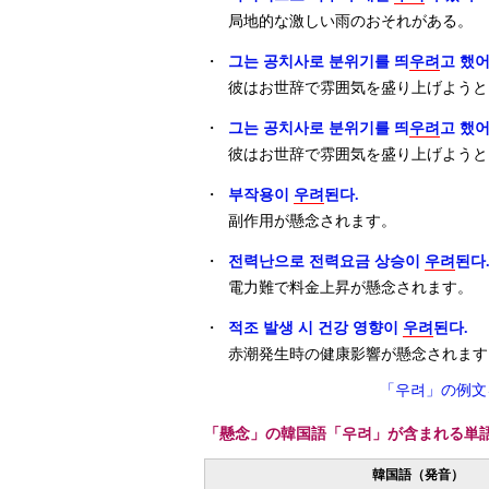
局地的な激しい雨のおそれがある。
・
그는 공치사로 분위기를 띄
우려
고 했어
彼はお世辞で雰囲気を盛り上げようと
・
그는 공치사로 분위기를 띄
우려
고 했어
彼はお世辞で雰囲気を盛り上げようと
・
부작용이
우려
된다.
副作用が懸念されます。
・
전력난으로 전력요금 상승이
우려
된다
電力難で料金上昇が懸念されます。
・
적조 발생 시 건강 영향이
우려
된다.
赤潮発生時の健康影響が懸念されます
「우려」の例文
「懸念」の韓国語「우려」が含まれる単
韓国語（発音）