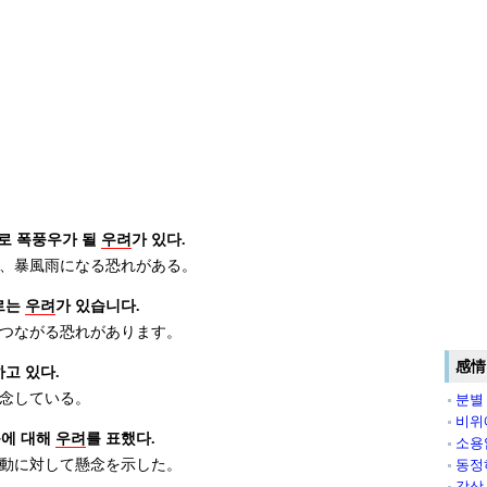
로 폭풍우가 될
우려
가 있다.
、暴風雨になる恐れがある。
르는
우려
가 있습니다.
つながる恐れがあります。
感情
하고 있다.
念している。
분별
비위
동에 대해
우려
를 표했다.
소용
動に対して懸念を示した。
동정
감상