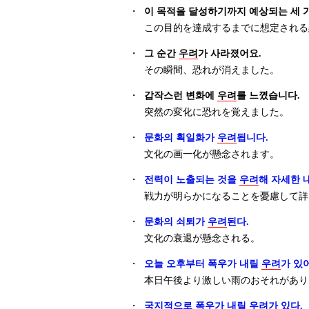
・
이 목적을 달성하기까지 예상되는 세 
この目的を達成するまでに想定される
・
그 순간
우려
가 사라졌어요.
その瞬間、恐れが消えました。
・
갑작스런 변화에
우려
를 느꼈습니다.
突然の変化に恐れを覚えました。
・
문화의 획일화가
우려
됩니다.
文化の画一化が懸念されます。
・
전력이 노출되는 것을
우려
해 자세한 
戦力が明らかになることを憂慮して詳
・
문화의 쇠퇴가
우려
된다.
文化の衰退が懸念される。
・
오늘 오후부터 폭우가 내릴
우려
가 있
本日午後より激しい雨のおそれがあり
・
국지적으로 폭우가 내릴
우려
가 있다.