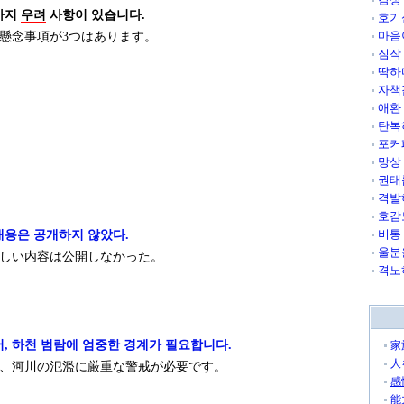
가지
우려
사항이 있습니다.
호기
마음
懸念事項が3つはあります。
짐작
딱하
자책
애환
탄복
포커
망상
권태
격발
호감
비통
내용은 공개하지 않았다.
울분
しい内容は公開しなかった。
격노
어, 하천 범람에 엄중한 경계가 필요합니다.
家
人
、河川の氾濫に厳重な警戒が必要です。
感
能