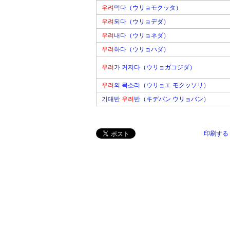
우려
먹다（ウリョモクッタ）
우려
되다（ウリョデダ）
우려
내다（ウリョネダ）
우려
하다（ウリョハダ）
우려
가 커지다（ウリョガコジダ）
우려
의 목소리（ウリョエ モクッソリ）
기대반
우려
반（キデバン ウリョバン）
印刷する