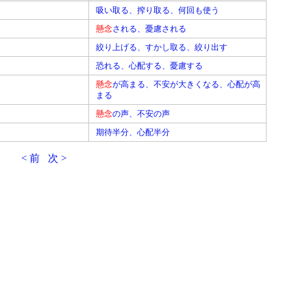
吸い取る、搾り取る、何回も使う
懸念
される、憂慮される
絞り上げる、すかし取る、絞り出す
恐れる、心配する、憂慮する
懸念
が高まる、不安が大きくなる、心配が高
まる
懸念
の声、不安の声
期待半分、心配半分
< 前
次 >