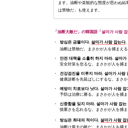
ます。油断や楽観的な態度が思わぬ結
は禁物だ」も使えます。
「油断大敵だ」の韓国語「설마가 사람 
・
방심은 금물이다.
설마가 사람 잡는다
.
油断は禁物だ。まさかが人を捕まえる
・
안전 대책을 소홀히 하지 마라. 설마가 
安全対策を怠るな。まさかが人を捕ま
・
건강검진을 미루지 마라. 설마가 사람 
健康診断を先延ばしにするな。まさか
・
예방이 치료보다 낫다. 설마가 사람 잡
予防は治療に勝る。まさかが人を捕ま
・
신중함을 잊지 마라. 설마가 사람 잡는 
慎重さを忘れるな。まさかが人を捕ま
・
방심은 최대의 적이다.
설마가 사람 잡
油断は最大の敵だ。まさかが人を捕ま