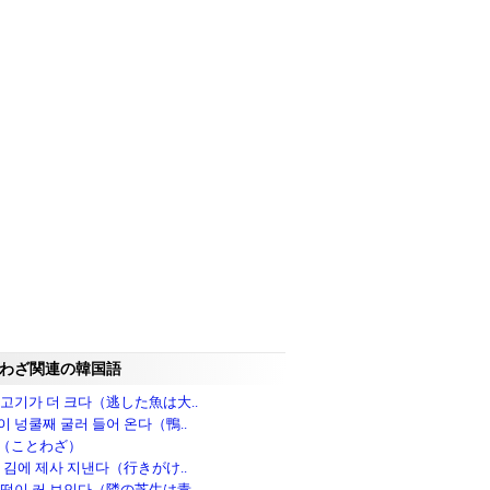
わざ関連の韓国語
 고기가 더 크다（逃した魚は大..
이 넝쿨째 굴러 들어 온다（鴨..
（ことわざ）
본 김에 제사 지낸다（行きがけ..
 떡이 커 보인다（隣の芝生は青..