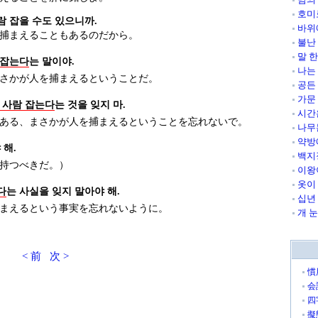
호미
람 잡을 수도 있으니까.
바위
捕まえることもあるのだから。
불난
말 
 잡는다
는 말이야.
나는
さかが人を捕まえるということだ。
공든
가문
 사람 잡는다
는 것을 잊지 마.
시간
ある、まさかが人を捕まえるということを忘れないで。
나무
약방
 해.
백지
持つべきだ。）
이왕
옷이
다
는 사실을 잊지 말아야 해.
십년
まえるという事実を忘れないように。
개 
< 前
次 >
慣
会
四
擬