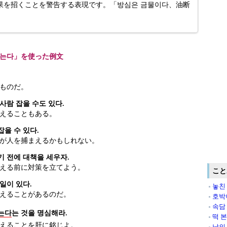
果を招くことを警告する表現です。「방심은 금물이다、油断
잡는다」を使った例文
ものだ。
사람 잡을 수도 있다.
えることもある。
잡을 수 있다.
が人を捕まえるかもしれない。
기 전에 대책을 세우자.
える前に対策を立てよう。
こと
일이 있다.
놓친
えることがあるのだ。
호박
속담
는다
는 것을 명심해라.
떡 
えることを肝に銘じよ。
남의