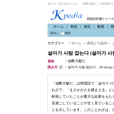
설마가 사람 잡는다とは：「油断大敵だ」は韓国語で
韓国語辞書ケイペ
ホーム
単語
例文
動画
見出し
例文
：
カテゴリー
ホーム
＞
表現と９品詞
＞
설마가 사람 잡는다 (설마가 사
：
油断大敵だ
意味
：
読み方
설마가 사람 잠는다、sŏl-ma-ga
「油断大敵だ」は韓国語で「설마가 사
わざで、「まさかが人を捕まえる」と
軽視していたことが重大な結果をもた
見過ごしていることや甘く見ているこ
とを示しています。このことわざは、