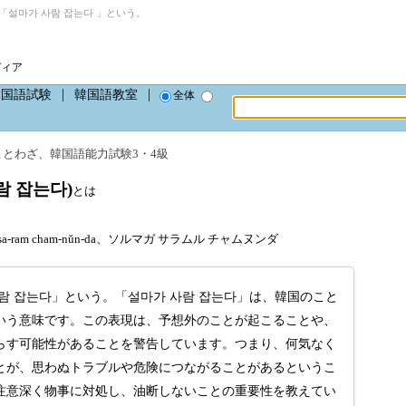
「설마가 사람 잡는다 」という。
ディア
韓国語試験
韓国語教室
全体
ことわざ
、
韓国語能力試験3・4級
람 잡는다)
とは
 sa-ram cham-nŭn-da、ソルマガ サラムル チャムヌンダ
람 잡는다」という。「설마가 사람 잡는다」は、韓国のこと
いう意味です。この表現は、予想外のことが起こることや、
らす可能性があることを警告しています。つまり、何気なく
とが、思わぬトラブルや危険につながることがあるというこ
注意深く物事に対処し、油断しないことの重要性を教えてい