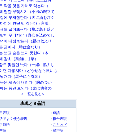
로 막을 것을 가래로 막는다（..
에 달걀 부딪치기（小男の腕立て..
 집에 부채질한다（火に油を注ぐ..
한마디에 천냥 빚 갚는다（言葉..
 새도 떨어뜨린다（飛ぶ鳥も落と..
 탑이 무너지랴（真心を込めてし..
 덕에 대접 받는다（親の七光り..
은 금이다（時は金なり）
는 보고 숲은 보지 못한다（木..
에 감초（薬舗に甘草）
장도 맞들면 낫다（一緒に協力し..
이면 다홍치마（どうせなら良いも..
 날개다（馬子にも衣装）
 묵은 체증이 내리다（胸のつか..
눈에는 똥만 보인다（鬼は他者の..
＜一覧を見る＞
表現と９品詞
用表現
連語
話でよく使う表現
複合表現
字熟語
ことわざ
態語
擬声語