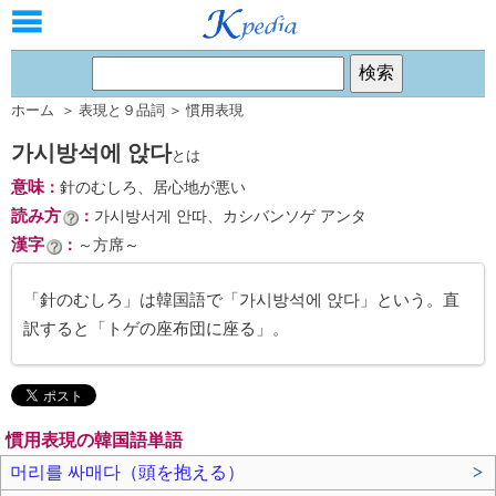
ホーム
＞
表現と９品詞
＞
慣用表現
가시방석에 앉다
とは
意味
：
針のむしろ、居心地が悪い
読み方
：
가시방서게 안따、カシバンソゲ アンタ
漢字
：
～方席～
「針のむしろ」は韓国語で「가시방석에 앉다」という。直
訳すると「トゲの座布団に座る」。
慣用表現の韓国語単語
머리를 싸매다（頭を抱える）
>