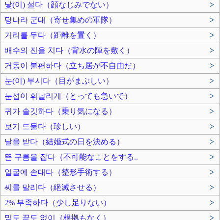
낯(이) 설다（顔なじみでない）
>
당나라 군대（寄せ集めの軍隊）
>
거리를 두다（距離を置く）
>
배수의 진을 치다（背水の陣を敷く）
>
거동이 불편하다（立ち居が不自由だ）
>
눈(이) 부시다（目がまぶしい）
>
눈섭이 휘날리게（とっても急いで）
>
귀가 솔깃하다（乗り気になる）
>
보기 드물다（珍しい）
>
날을 받다（結婚式の日を決める）
>
뜬 구름을 잡다（不可能なことをする..
>
얼굴에 손대다（整形手術する）
>
씨를 말리다（絶滅させる）
>
2% 부족하다（少し足りない）
>
밑도 끝도 없이（根拠もなく）
>