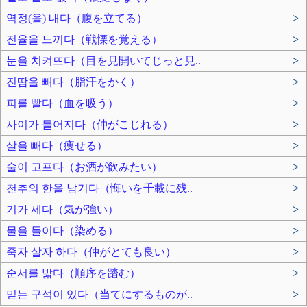
역정(을) 내다（腹を立てる）
>
전율을 느끼다（戦慄を覚える）
>
눈을 치켜뜨다（目を見開いてじっと見..
>
진땀을 빼다（脂汗をかく）
>
피를 빨다（血を吸う）
>
사이가 틀어지다（仲がこじれる）
>
살을 빼다（痩せる）
>
술이 고프다（お酒が飲みたい）
>
천추의 한을 남기다（悔いを千載に残..
>
기가 세다（気が強い）
>
물을 들이다（染める）
>
죽자 살자 하다（仲がとても良い）
>
순서를 밟다（順序を踏む）
>
믿는 구석이 있다（当てにするものが..
>