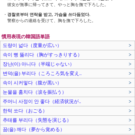
彼女が無事に帰ってきて、やっと胸を撫で下ろした。
・
경찰로부터 연락을 받고, 가슴을 쓰다듬었다.
警察からの連絡を受けて、胸を撫で下ろした。
慣用表現の韓国語単語
도량이 넓다（度量が広い）
>
속이 뻥 뚫리다（胸がすっきりする）
>
장난(이) 아니다（半端じゃない）
>
변덕(을) 부리다（ころころ気を変え..
>
속이 시커멓다（腹が黒い）
>
눈물을 훔치다（涙を振払う）
>
주머니 사정이 안 좋다（経済状況が..
>
한턱 쏘다（おごる）
>
추태를 부리다（失態を演じる）
>
꿈(을) 깨다（夢から覚める）
>