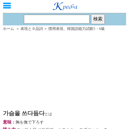
ホーム
＞
表現と９品詞
＞
慣用表現
、
韓国語能力試験5・6級
가슴을 쓰다듬다
とは
意味
：
胸を撫で下ろす