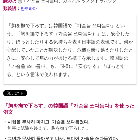
読み方
：
가스믈 쓰다듬따、カスムル ッスダドゥムッタ
類義語
：
안도하다
「胸を撫で下ろす」は韓国語で「가슴을 쓰다듬다」とい
う。「胸を撫で下ろす（가슴을 쓰다듬다）」は、安心した
り、ほっとしたりする気持ちを表す日本語の表現です。何か
心配していたことが解決したり、危機を乗り越えたりしたと
きに、安心して肩の力が抜ける様子を示します。韓国語の
「가슴을 쓰다듬다」も、同様に「安心する」「ほっとす
る」という意味で使われます。
「胸を撫で下ろす」の韓国語「가슴을 쓰다듬다」を使った
例文
・
시험을 무사히 마치고, 가슴을 쓰다듬었다.
無事に試験を終えて、胸を撫で下ろした。
・
그녀가 무사히 돌아오고 나서, 드디어 가슴을 쓰다듬었다.