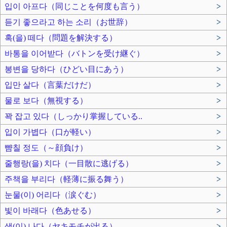
입이 아프다（同じことを何度も言う）
>
듣기 좋으라고 하는 소리（お世辞）
>
혹(을) 떼다（問題を解決する）
>
바통을 이어받다（バトンを受け継ぐ）
>
봉변을 당하다（ひどい目にあう）
>
입만 살다（言葉だけだ）
>
물로 보다（無視する）
>
꽉 잡고 있다（しっかり掌握している..
>
입이 가볍다（口が軽い）
>
뺨칠 정도（～顔負け）
>
줄행랑(을) 치다（一目散に逃げる）
>
주책을 부리다（軽薄に振る舞う）
>
눈물(이) 어리다（涙ぐむ）
>
빛이 바래다（色あせる）
>
샘(이) 나다（ヤキモチが出る）
>