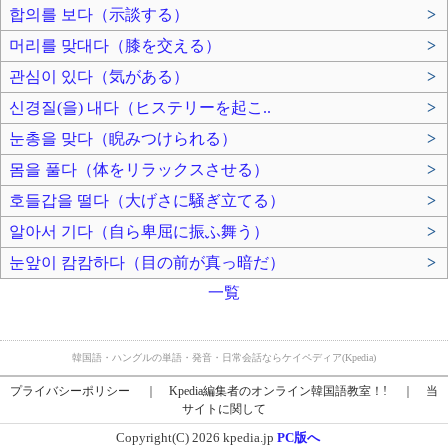
합의를 보다（示談する）
>
머리를 맞대다（膝を交える）
>
관심이 있다（気がある）
>
신경질(을) 내다（ヒステリーを起こ..
>
눈총을 맞다（睨みつけられる）
>
몸을 풀다（体をリラックスさせる）
>
호들갑을 떨다（大げさに騒ぎ立てる）
>
알아서 기다（自ら卑屈に振ふ舞う）
>
눈앞이 캄캄하다（目の前が真っ暗だ）
>
一覧
韓国語・ハングルの単語・発音・日常会話ならケイペディア(Kpedia)
プライバシーポリシー
｜
Kpedia編集者のオンライン韓国語教室！!
｜
当
サイトに関して
Copyright(C) 2026 kpedia.jp
PC版へ