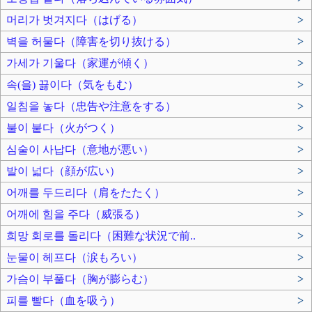
머리가 벗겨지다（はげる）
>
벽을 허물다（障害を切り抜ける）
>
가세가 기울다（家運が傾く）
>
속(을) 끓이다（気をもむ）
>
일침을 놓다（忠告や注意をする）
>
불이 붙다（火がつく）
>
심술이 사납다（意地が悪い）
>
발이 넓다（顔が広い）
>
어깨를 두드리다（肩をたたく）
>
어깨에 힘을 주다（威張る）
>
희망 회로를 돌리다（困難な状況で前..
>
눈물이 헤프다（涙もろい）
>
가슴이 부풀다（胸が膨らむ）
>
피를 빨다（血を吸う）
>