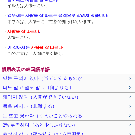
イルカは人懐っこい。
・
앵무새는 사람을 잘 따르는 성격으로 알려져 있습니다.
オウムは、人懐っこい性格で知られています。
・
사람을 잘 따르다
.
人懐っこい。
・
이 강아지는
사람을 잘 따르다
このご犬は、人間に良く懐く。
慣用表現の韓国語単語
믿는 구석이 있다（当てにするものが..
>
더도 말고 덜도 말고（何よりも）
>
돼먹지 않다（人間ができていない）
>
돌을 던지다（非難する）
>
눈 뜨고 당하다（うまいことやられる..
>
2% 부족하다（あと少し足りない）
>
초상집 같다（落ち込んでいる雰囲気）
>