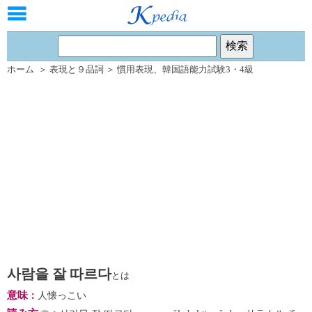
ホーム
＞
表現と９品詞
＞
慣用表現
、
韓国語能力試験3・4級
사람을 잘 따르다
とは
意味
：
人懐っこい