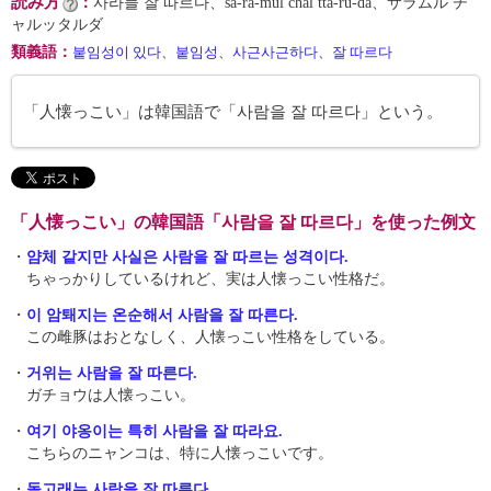
読み方
：
사라믈 잘 따르다、sa-ra-mŭl chal tta-rŭ-da、サラムル チ
ャルッタルダ
類義語
：
붙임성이 있다
、
붙임성
、
사근사근하다
、
잘 따르다
「人懐っこい」は韓国語で「사람을 잘 따르다」という。
「人懐っこい」の韓国語「사람을 잘 따르다」を使った例文
・
얌체 같지만 사실은 사람을 잘 따르는 성격이다.
ちゃっかりしているけれど、実は人懐っこい性格だ。
・
이 암퇘지는 온순해서 사람을 잘 따른다.
この雌豚はおとなしく、人懐っこい性格をしている。
・
거위는 사람을 잘 따른다.
ガチョウは人懐っこい。
・
여기 야옹이는 특히 사람을 잘 따라요.
こちらのニャンコは、特に人懐っこいです。
・
돌고래는 사람을 잘 따른다.