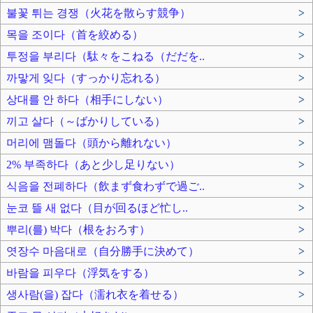
불꽃 튀는 경쟁（火花を散らす競争）
>
목을 조이다（首を絞める）
>
투정을 부리다（駄々をこねる（だだを..
>
까맣게 잊다（すっかり忘れる）
>
상대를 안 하다（相手にしない）
>
끼고 살다（～ばかりしている）
>
머리에 맴돌다（頭から離れない）
>
2% 부족하다（あと少し足りない）
>
식음을 전폐하다（飲まず食わずで過ご..
>
눈코 뜰 새 없다（目が回るほど忙し..
>
뿌리(를) 박다（根をおろす）
>
엿장수 마음대로（自分勝手に決めて）
>
바람을 피우다（浮気をする）
>
생사람(을) 잡다（濡れ衣を着せる）
>