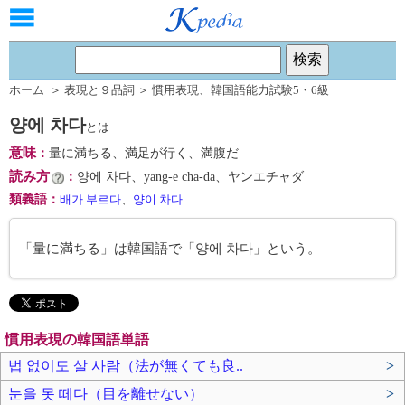
ホーム
＞
表現と９品詞
＞
慣用表現
、
韓国語能力試験5・6級
양에 차다
とは
意味
：
量に満ちる、満足が行く、満腹だ
読み方
：
양에 차다、yang-e cha-da、ヤンエチャダ
類義語
：
배가 부르다
、
양이 차다
「量に満ちる」は韓国語で「양에 차다」という。
慣用表現の韓国語単語
법 없이도 살 사람（法が無くても良..
>
눈을 못 떼다（目を離せない）
>