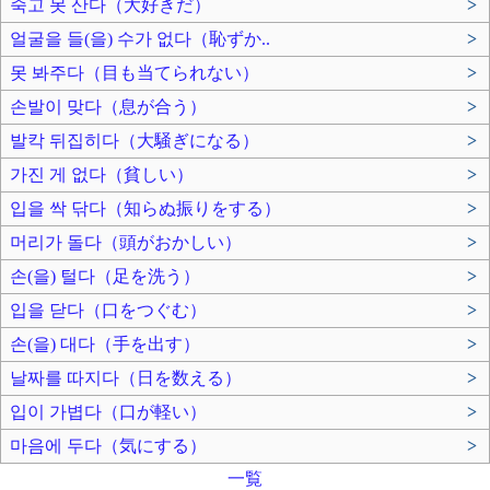
죽고 못 산다（大好きだ）
>
얼굴을 들(을) 수가 없다（恥ずか..
>
못 봐주다（目も当てられない）
>
손발이 맞다（息が合う）
>
발칵 뒤집히다（大騒ぎになる）
>
가진 게 없다（貧しい）
>
입을 싹 닦다（知らぬ振りをする）
>
머리가 돌다（頭がおかしい）
>
손(을) 털다（足を洗う）
>
입을 닫다（口をつぐむ）
>
손(을) 대다（手を出す）
>
날짜를 따지다（日を数える）
>
입이 가볍다（口が軽い）
>
마음에 두다（気にする）
>
一覧