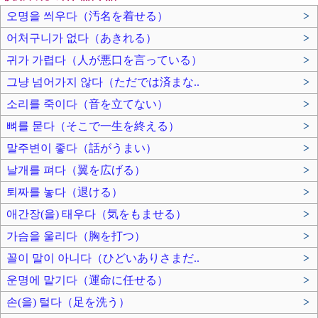
오명을 씌우다（汚名を着せる）
>
어처구니가 없다（あきれる）
>
귀가 가렵다（人が悪口を言っている）
>
그냥 넘어가지 않다（ただでは済まな..
>
소리를 죽이다（音を立てない）
>
뼈를 묻다（そこで一生を終える）
>
말주변이 좋다（話がうまい）
>
날개를 펴다（翼を広げる）
>
퇴짜를 놓다（退ける）
>
애간장(을) 태우다（気をもませる）
>
가슴을 울리다（胸を打つ）
>
꼴이 말이 아니다（ひどいありさまだ..
>
운명에 맡기다（運命に任せる）
>
손(을) 털다（足を洗う）
>