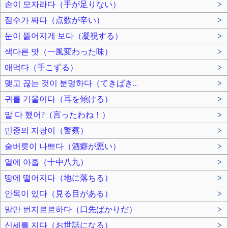
손이 모자라다（手が足りない）
>
점수가 짜다（点数が辛い）
>
눈이 뚫어지게 보다（凝視する）
>
색다른 맛（一風変わった味）
>
애먹다（手こずる）
>
맺고 끊는 것이 분명하다（てきぱき..
>
귀를 기울이다（耳を傾ける）
>
말 다 했어?（言ったわね！）
>
민중의 지팡이（警察）
>
술버릇이 나쁘다（酒癖が悪い）
>
열에 아홉（十中八九）
>
땅에 떨어지다（地に落ちる）
>
안목이 있다（見る目がある）
>
말만 번지르르하다（口先ばかりだ）
>
신세를 지다（お世話になる）
>