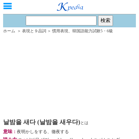
ホーム
＞
表現と９品詞
＞
慣用表現
、
韓国語能力試験5・6級
날밤을 새다 (날밤을 새우다)
とは
意味
：
夜明かしをする、徹夜する