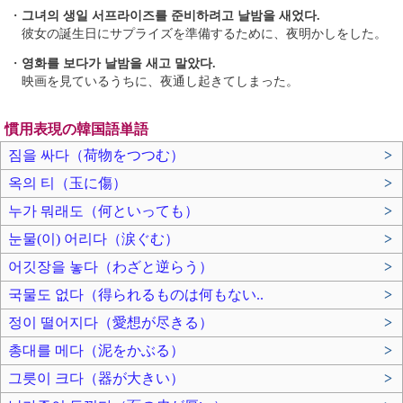
・
그녀의 생일 서프라이즈를 준비하려고 날밤을 새었다.
彼女の誕生日にサプライズを準備するために、夜明かしをした。
・
영화를 보다가 날밤을 새고 말았다.
映画を見ているうちに、夜通し起きてしまった。
慣用表現の韓国語単語
짐을 싸다（荷物をつつむ）
>
옥의 티（玉に傷）
>
누가 뭐래도（何といっても）
>
눈물(이) 어리다（涙ぐむ）
>
어깃장을 놓다（わざと逆らう）
>
국물도 없다（得られるものは何もない..
>
정이 떨어지다（愛想が尽きる）
>
총대를 메다（泥をかぶる）
>
그릇이 크다（器が大きい）
>