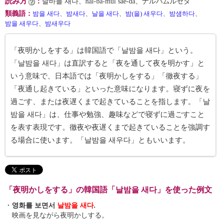
読み方
：
날바믈 새다、nal-ba-mŭl sae-da、ナルパムルセダ
類義語
：
밤을 새다
、
밤새다
、
날을 새다
、
밤(을) 새우다
、
밤샘하다
、
밤을 새우다
、
밤새우다
「夜明かしをする」は韓国語で「날밤을 새다」という。
「날밤을 새다」は直訳すると「夜を通して夜を明かす」と
いう意味で、日本語では「夜明かしをする」「徹夜する」
「夜通し起きている」といった意味になります。寝ずに夜を
過ごす、または夜遅くまで起きていることを指します。「날
밤을 새다」は、仕事や勉強、趣味などで寝ずに過ごすこと
を表す表現です。徹夜や夜遅くまで起きていることを強調す
る場合に使います。「날밤을 새우다」ともいいます。
「夜明かしをする」の韓国語「날밤을 새다」を使った例文
・
영화를 보면서
날밤을 새다
.
映画を見ながら夜明かしする。