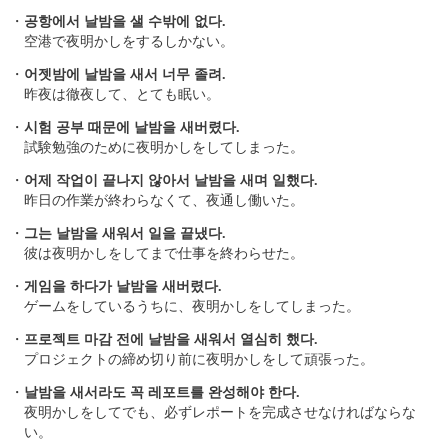
・
공항에서 날밤을 샐 수밖에 없다.
空港で夜明かしをするしかない。
・
어젯밤에 날밤을 새서 너무 졸려.
昨夜は徹夜して、とても眠い。
・
시험 공부 때문에 날밤을 새버렸다.
試験勉強のために夜明かしをしてしまった。
・
어제 작업이 끝나지 않아서 날밤을 새며 일했다.
昨日の作業が終わらなくて、夜通し働いた。
・
그는 날밤을 새워서 일을 끝냈다.
彼は夜明かしをしてまで仕事を終わらせた。
・
게임을 하다가 날밤을 새버렸다.
ゲームをしているうちに、夜明かしをしてしまった。
・
프로젝트 마감 전에 날밤을 새워서 열심히 했다.
プロジェクトの締め切り前に夜明かしをして頑張った。
・
날밤을 새서라도 꼭 레포트를 완성해야 한다.
夜明かしをしてでも、必ずレポートを完成させなければならな
い。