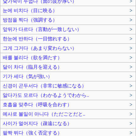
낯가죽이 두껍다（面の皮が厚い）
>
눈에 비치다（目に映る）
>
방점을 찍다（強調する）
>
앞뒤가 다르다（言動が一致しない）
>
한눈에 반하다（一目惚れする）
>
그게 그거다（あまり変わらない）
>
배를 불리다（欲を満たす）
>
달이 차다（臨月を迎える）
>
기가 세다（気が強い）
>
신경이 곤두서다（非常に敏感になる）
>
알다가도 모르다（わかるようでわから..
>
호흡을 맞추다（呼吸を合わす）
>
예사로 볼일이 아니다（ただごとだと..
>
사이가 멀어지다（疎遠になる）
>
팔짝 뛰다（強く否定する）
>