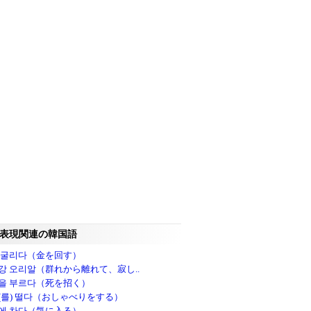
表現関連の韓国語
 굴리다（金を回す）
강 오리알（群れから離れて、寂し..
을 부르다（死を招く）
(를) 떨다（おしゃべりをする）
에 차다（気に入る）