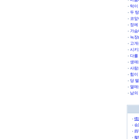
턱이
두 
코앞
정에
가슴
늑장
고개
시키
다를
생애
사람
힘이
당 
열매
남의
慣
会
四
擬