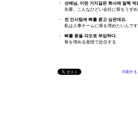
・
선배님, 이런 거지같은 회사에 말뚝 박
先輩、こんなひどい会社に骨をうずめ
・
전 인사팀에 뼈를 묻고 싶은데요.
私は人事チームに骨を埋めたいんです
・
뼈를 묻을 각오로 부임하다.
骨を埋める覚悟で赴任する
印刷する