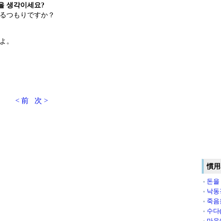
을 생각이세요?
るつもりですか？
よ。
< 前
次 >
慣用
돈을
낙동
죽음
수다
마음