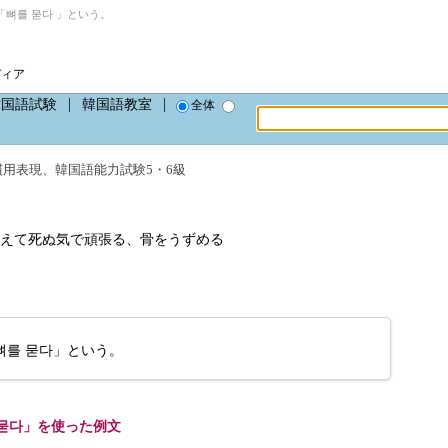
뼈를 묻다 」という。
ディア
韓国語試験
韓国語教室
全体
慣用表現
、
韓国語能力試験5・6級
えて死ぬ気で頑張る、骨をうずめる
뼈를 묻다」という。
묻다」を使った例文