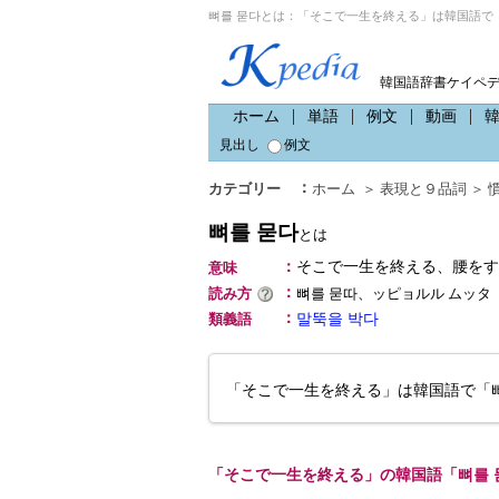
뼈를 묻다とは：「そこで一生を終える」は韓国語で「
韓国語辞書ケイペ
ホーム
単語
例文
動画
見出し
例文
：
カテゴリー
ホーム
＞
表現と９品詞
＞
뼈를 묻다
とは
：
そこで一生を終える、腰をす
意味
：
読み方
뼈를 묻따、ッピョルル ムッタ
：
類義語
말뚝을 박다
「そこで一生を終える」は韓国語で「
「そこで一生を終える」の韓国語「뼈를 