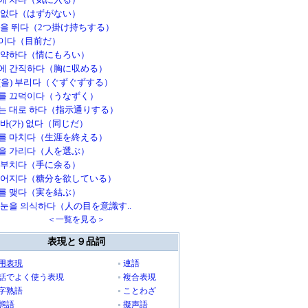
 없다（はずがない）
탕을 뛰다（2つ掛け持ちする）
이다（目前だ）
 약하다（情にもろい）
에 간직하다（胸に収める）
(을) 부리다（ぐずぐずする）
를 끄덕이다（うなずく）
는 대로 하다（指示通りする）
 바(가) 없다（同じだ）
를 마치다（生涯を終える）
을 가리다（人を選ぶ）
 부치다（手に余る）
떨어지다（糖分を欲している）
를 맺다（実を結ぶ）
 눈을 의식하다（人の目を意識す..
＜一覧を見る＞
表現と９品詞
用表現
連語
話でよく使う表現
複合表現
字熟語
ことわざ
態語
擬声語