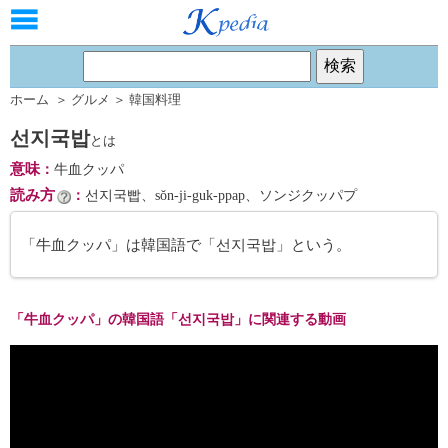
ホーム
＞
グルメ
＞
韓国料理
선지국밥
とは
意味
：
牛血クッパ
読み方
：
선지국빱、sŏn-ji-guk-ppap、ソンジクッパプ
「牛血クッパ」は韓国語で「선지국밥」という。
「牛血クッパ」の韓国語「선지국밥」に関連する動画