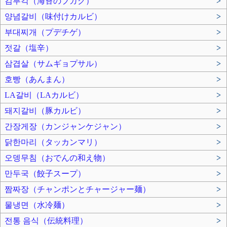
김부각（海苔のブガク）
>
양념갈비（味付けカルビ）
>
부대찌개（プデチゲ）
>
젓갈（塩辛）
>
삼겹살（サムギョプサル）
>
호빵（あんまん）
>
LA갈비（LAカルビ）
>
돼지갈비（豚カルビ）
>
간장게장（カンジャンケジャン）
>
닭한마리（タッカンマリ）
>
오뎅무침（おでんの和え物）
>
만두국（餃子スープ）
>
짬짜장（チャンポンとチャージャー麺）
>
물냉면（水冷麺）
>
전통 음식（伝統料理）
>