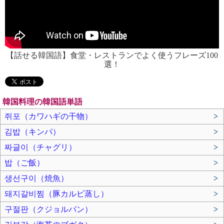
【話せる韓国語】食堂・レストランでよく使うフレーズ100
選！
韓国料理の韓国語単語
쥐포（カワハギの干物）
>
김밥（キンパ）
>
짜글이（チャグリ）
>
밥（ご飯）
>
생선구이（焼魚）
>
돼지갈비찜（豚カルビ蒸し）
>
구절판（クジョルパン）
>