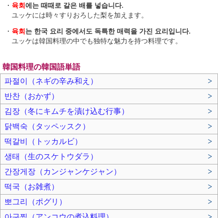
・
육회
에는 때때로 갈은 배를 넣습니다.
ユッケには時々すりおろした梨を加えます。
・
육회
는 한국 요리 중에서도 독특한 매력을 가진 요리입니다.
ユッケは韓国料理の中でも独特な魅力を持つ料理です。
韓国料理の韓国語単語
파절이（ネギの辛み和え）
>
반찬（おかず）
>
김장（冬にキムチを漬け込む行事）
>
닭백숙（タッペッスク）
>
떡갈비（トッカルビ）
>
생태（生のスケトウダラ）
>
간장게장（カンジャンケジャン）
>
떡국（お雑煮）
>
뽀그리（ポグリ）
>
아구찜（アンコウの煮込料理）
>