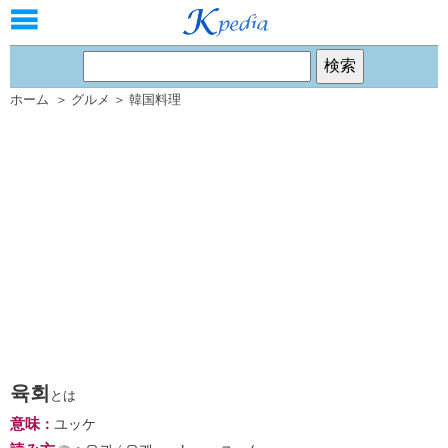
ホーム
＞
グルメ
＞
韓国料理
육회
とは
意味
：
ユッケ