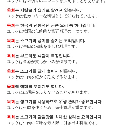
ユッケには細切りのニンニクを加えることがあります。
・
육회
는 저칼로리 요리로 알려져 있습니다.
ユッケは低カロリーな料理として知られています。
・
육회
는 한국의 전통적인 궁중 요리 중 하나입니다.
ユッケは韓国の伝統的な宮廷料理の一つです。
・
육회
는 소고기의 풍미를 즐기는 요리입니다.
ユッケは牛肉の風味を楽しむ料理です。
・
육회
는 부드러운 식감이 특징입니다.
ユッケは食感が柔らかいのが特徴です。
・
육회
는 소고기를 잘게 썰어서 만듭니다.
ユッケは牛肉を細かく刻んで作ります。
・
육회
에 참깨를 뿌리기도 합니다.
ユッケには胡麻をふりかけることがあります。
・
육회
는 생고기를 사용하므로 위생 관리가 중요합니다.
ユッケは生肉を使うため、衛生管理が重要です。
・
육회
는 소고기의 감칠맛을 최대한 살리는 요리입니다.
ユッケは牛肉の旨味を最大限に引き出す料理です。