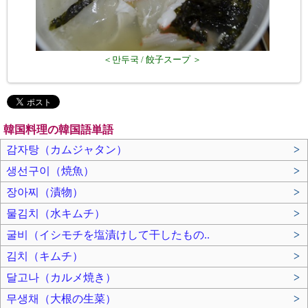
＜만두국 / 餃子スープ ＞
韓国料理の韓国語単語
감자탕（カムジャタン）
>
생선구이（焼魚）
>
장아찌（漬物）
>
물김치（水キムチ）
>
굴비（イシモチを塩漬けして干したもの..
>
김치（キムチ）
>
달고나（カルメ焼き）
>
무생채（大根の生菜 ）
>