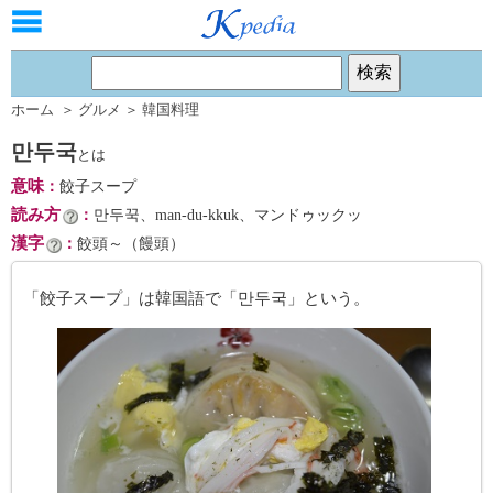
ホーム
＞
グルメ
＞
韓国料理
만두국
とは
意味
：
餃子スープ
読み方
：
만두꾹、man-du-kkuk、マンドゥックッ
漢字
：
餃頭～（饅頭）
「餃子スープ」は韓国語で「만두국」という。