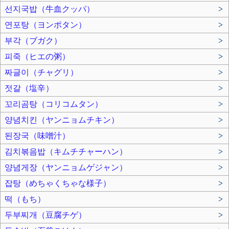
선지국밥（牛血クッパ）
>
연포탕（ヨンポタン）
>
부각（ブガク）
>
피죽（ヒエの粥）
>
짜글이（チャグリ）
>
젓갈（塩辛）
>
꼬리곰탕（コリコムタン）
>
양념치킨（ヤンニョムチキン）
>
된장국（味噌汁）
>
김치볶음밥（キムチチャーハン）
>
양념게장（ヤンニョムゲジャン）
>
잡탕（めちゃくちゃな様子）
>
떡（もち）
>
두부찌개（豆腐チゲ）
>