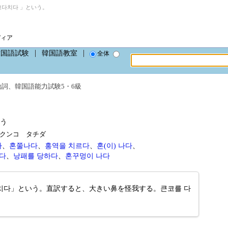
다치다 」という。
ディア
韓国語試験
韓国語教室
全体
動詞
、
韓国語能力試験5・6級
う
da、クンコ タチダ
다
、
혼쭐나다
、
홍역을 치르다
、
혼(이) 나다
、
다
、
낭패를 당하다
、
혼꾸멍이 나다
치다」という。直訳すると、大きい鼻を怪我する。큰코를 다