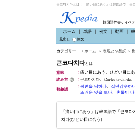
큰코다치다とは：「痛い目にあう」は韓国語で「큰코
韓国語辞書ケイペ
ホーム
単語
例文
動画
見出し
例文
：
カテゴリー
ホーム
＞
表現と９品詞
＞
큰코다치다
とは
：
痛い目にあう、ひどい目にあ
意味
：
読み方
큰코다치다、kŭn-ko ta-chi-
：
봉변을 당하다
、
십년감수하
類義語
뜨거운 맛을 보다
、
혼쭐이 나
「痛い目にあう」は韓国語で「큰코다
치다(ひどい目に合う)