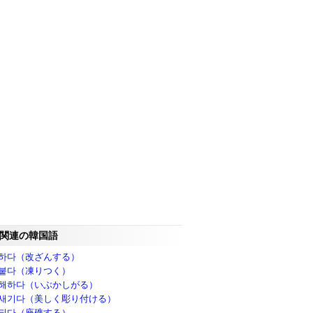
関連の韓国語
하다（改ざんする）
붙다（凍りつく）
해하다（いぶかしがる）
새기다（美しく彫り付ける）
되다（座礁する）