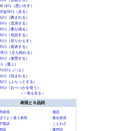
해 내다（思い出す）
박질하다（走る）
되다（囲まれる）
하다（流浪する）
하다（事が成る）
하다（包括する）
치다（切りかえす）
하다（発表する）
 죽다（立ち枯れる）
하다（進塁する）
다（運ぶ）
거리다（ハエ）
되다（悩まれる）
하다（ふらっとする）
하다（おべっかを使う）
＜一覧を見る＞
表現と９品詞
用表現
連語
話でよく使う表現
複合表現
字熟語
ことわざ
態語
擬声語