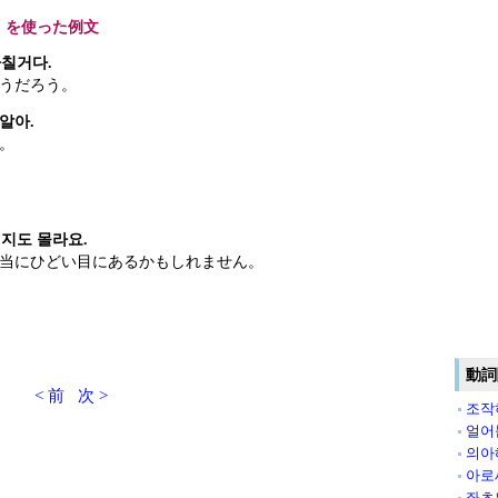
」を使った例文
칠거다.
うだろう。
알아.
。
지도 몰라요.
当にひどい目にあるかもしれません。
動詞
< 前
次 >
조작
얼어
의아
아로
좌초