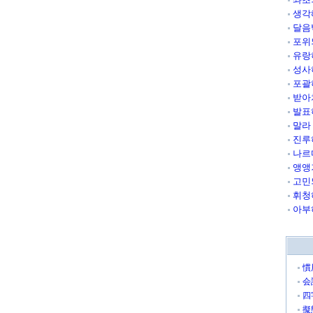
생각
달음
포위
유랑
성사
포괄
받아
발표
말라
진루
나르
앵앵
고민
휘청
아부
慣
会
四
擬