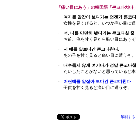
「痛い目にあう」の韓国語「큰코다치다
・
여자를 얕잡아 보다가는 언젠가 큰코다
女性を見くびると、いつか痛い目に遭
・
너, 나를 만만히 봤다가는 큰코다칠 줄 
お前、俺を甘く見たら酷い目にあうぞ
・
저 애를 얕보다간 큰코다친다.
あの子を甘く見ると痛い目に遭うぞ。
・
대수롭지 않게 여기다가 정말 큰코다칠
たいしたことがないと思っていると本
・
어린애를 얕잡아 보다간 큰코다친다
子供を甘く見ると痛い目に遭うぞ。
印刷する