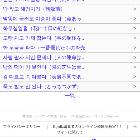
땅 짚고 헤엄치기（朝飯前）
>
말똥에 굴러도 이승이 좋다（命あっ..
>
화무십일홍（花に十日の紅なし）
>
도랑 치고 가재 잡는다（事の順序を..
>
한 우물을 파다（一番優れたものを売..
>
사람 팔자 시간 문제다（人の運命は..
>
남의 떡이 커 보인다（隣の芝生は青..
>
겉 다르고 속 다르다（表裏不同であ..
>
죽도 밥도 안 된다（どっちつかず）
>
一覧
韓国語・ハングルの単語・発音・日常会話ならケイペディア(Kpedia)
プライバシーポリシー
｜
Kpedia編集者のオンライン韓国語教室！!
｜
当
サイトに関して