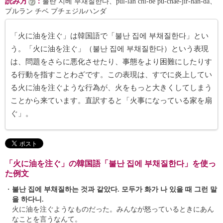
読み方
：
불란 지베 부채질한다、pul-lan chi-be pu-chae-jir-han-da、
プルラン チベ プチェジルハンダ
「火に油を注ぐ」は韓国語で「불난 집에 부채질한다」とい
う。「火に油を注ぐ」（불난 집에 부채질한다）という表現
は、問題をさらに悪化させたり、事態をより困難にしたりす
る行動を指すことわざです。この表現は、すでに炎上してい
る火に油を注ぐような行為が、火をもっと大きくしてしまう
ことから来ています。直訳すると「火事になっている家を扇
ぐ」。
「火に油を注ぐ」の韓国語「불난 집에 부채질한다」を使っ
た例文
・
불난 집에 부채질하는 것과 같았다. 모두가 화가 나 있을 때 그런 말
을 하다니.
火に油を注ぐようなものだった。みんなが怒っているときにあん
なことを言うなんて。