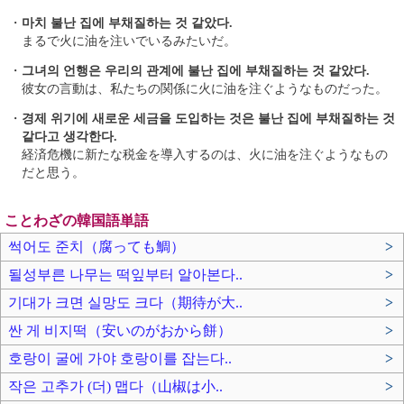
・
마치 불난 집에 부채질하는 것 같았다.
まるで火に油を注いでいるみたいだ。
・
그녀의 언행은 우리의 관계에 불난 집에 부채질하는 것 같았다.
彼女の言動は、私たちの関係に火に油を注ぐようなものだった。
・
경제 위기에 새로운 세금을 도입하는 것은 불난 집에 부채질하는 것
같다고 생각한다.
経済危機に新たな税金を導入するのは、火に油を注ぐようなもの
だと思う。
ことわざの韓国語単語
썩어도 준치（腐っても鯛）
>
될성부른 나무는 떡잎부터 알아본다..
>
기대가 크면 실망도 크다（期待が大..
>
싼 게 비지떡（安いのがおから餅）
>
호랑이 굴에 가야 호랑이를 잡는다..
>
작은 고추가 (더) 맵다（山椒は小..
>