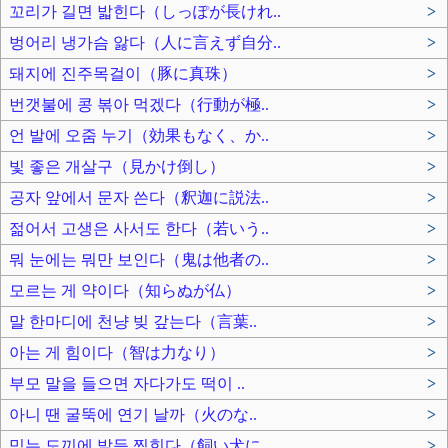
꼬리가 길면 밟힌다（しっぽが長けれ..
>
벙어리 냉가슴 앓다（人に言えず自分..
>
돼지에 진주목걸이（豚に真珠）
>
번갯불에 콩 볶아 먹겠다（行動が極..
>
언 발에 오줌 누기（効果もなく、か..
>
빛 좋은 개살구（見かけ倒し）
>
공자 앞에서 문자 쓴다（釈迦に説法..
>
젊어서 고생은 사서도 한다（若いう..
>
뭐 눈에는 뭐만 보인다（鬼は他者の..
>
모르는 게 약이다（知らぬが仏）
>
말 한마디에 천냥 빚 갚는다（言葉..
>
아는 게 힘이다（智は力なり）
>
부모 말을 들으면 자다가도 떡이 ..
>
아니 땐 굴뚝에 연기 날까（火のな..
>
믿는 도끼에 발등 찍힌다（飼い犬に..
>