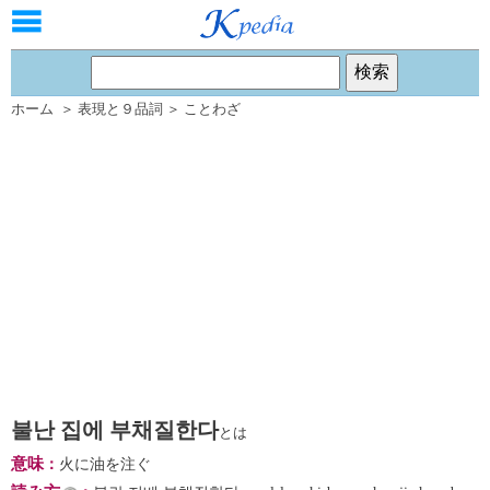
ホーム
＞
表現と９品詞
＞
ことわざ
불난 집에 부채질한다
とは
意味
：
火に油を注ぐ