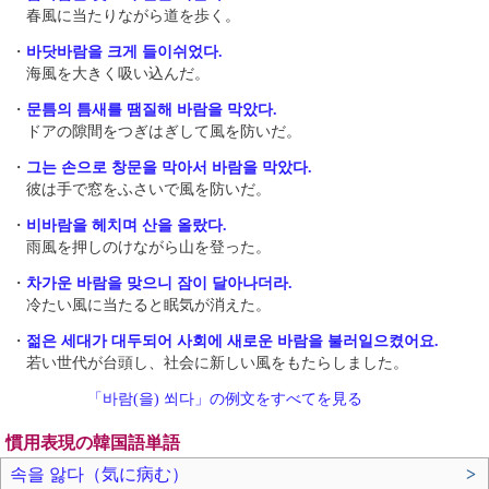
春風に当たりながら道を歩く。
・
바닷바람을 크게 들이쉬었다.
海風を大きく吸い込んだ。
・
문틈의 틈새를 땜질해 바람을 막았다.
ドアの隙間をつぎはぎして風を防いだ。
・
그는 손으로 창문을 막아서 바람을 막았다.
彼は手で窓をふさいで風を防いだ。
・
비바람을 헤치며 산을 올랐다.
雨風を押しのけながら山を登った。
・
차가운 바람을 맞으니 잠이 달아나더라.
冷たい風に当たると眠気が消えた。
・
젊은 세대가 대두되어 사회에 새로운 바람을 불러일으켰어요.
若い世代が台頭し、社会に新しい風をもたらしました。
「바람(을) 쐬다」の例文をすべてを見る
慣用表現の韓国語単語
속을 앓다（気に病む）
>