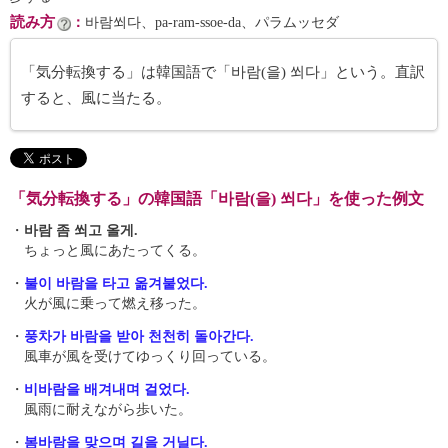
読み方
：
바람쐬다、pa-ram-ssoe-da、パラムッセダ
「気分転換する」は韓国語で「바람(을) 쐬다」という。直訳
すると、風に当たる。
「気分転換する」の韓国語「바람(을) 쐬다」を使った例文
・
바람 좀 쐬고 올게.
ちょっと風にあたってくる。
・
불이 바람을 타고 옮겨붙었다.
火が風に乗って燃え移った。
・
풍차가 바람을 받아 천천히 돌아간다.
風車が風を受けてゆっくり回っている。
・
비바람을 배겨내며 걸었다.
風雨に耐えながら歩いた。
・
봄바람을 맞으며 길을 거닐다.