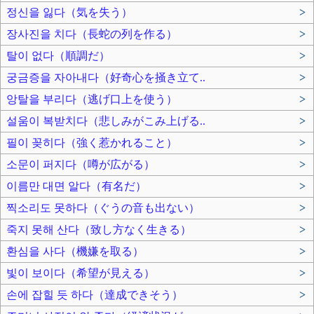
정신을 잃다（気を失う）
>
장사진을 치다（長蛇の列を作る）
>
탈이 없다（順調だ）
>
궁금증을 자아내다（好奇心を掻き立て..
>
앙탈을 부리다（逃げ口上を使う）
>
설움이 복받치다（悲しみがこみ上げる..
>
필이 꽂히다（強く惹かれること）
>
소문이 퍼지다（噂が広がる）
>
이름만 대면 알다（有名だ）
>
찍소리도 못하다（ぐうの音も出ない）
>
죽지 못해 산다（致し方なく生きる）
>
환심을 사다（機嫌を取る）
>
빛이 보이다（希望が見える）
>
손에 잡힐 듯 하다（達成できそう）
>