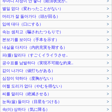
주머니 사정이 안 좋다（経済状況が..
>
별일 없다（変わったことがない）
>
머리가 잘 돌아가다（頭が回る）
>
입에 대다（口にする）
>
속는 셈치고（騙されたつもりで）
>
본보기를 보이다（手本を示す）
>
내실을 다지다（内的充実を期する）
>
피(를) 말리다（すごくイライラさせ..
>
공수표를 남발하다（実現不可能な約束..
>
값이 나가다（値打ちがある）
>
심장이 약하다（度胸がない）
>
어쩔 도리가 없다（やむを得ない）
>
씨를 말리다（絶滅させる）
>
눈독(을) 들이다（目星をつける）
>
속(이) 상하다（気に障る）
>