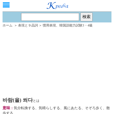
ホーム
＞
表現と９品詞
＞
慣用表現
、
韓国語能力試験3・4級
바람(을) 쐬다
とは
意味
：
気分転換する、気晴らしする、風にあたる、そぞろ歩く、散
歩する