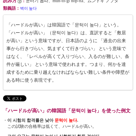
読み方
：
문터기 놉따、mun-tŏ-gi nop-tta、ムントギ ノプタ
類義語
：
벽이 높다
「ハードルが高い」は韓国語で「문턱이 높다」という。
「ハードルが高い」（문턱이 높다）は、直訳すると「敷居
が高い」という意味ですが、日本語のように 「過去の出来
事から行きづらい、気まずくて行きづらい」 という意味で
はなく、「レベルが高くて入りづらい、入るのが難しい、条
件が厳しい」 という意味で使われます。つまり、何かを達
成するために乗り越えなければならない難しい条件や障壁が
ある時に使う表現です。
「ハードルが高い」の韓国語「문턱이 높다」を使った例文
・
이 시험의 합격률은 낮아
문턱이 높다
.
この試験の合格率は低くて、ハードルが高い。