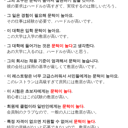
・
그의 요구는 문턱이 높아서 실현하기 힘들 것이다.
彼の要求はハードルが高すぎて、実現するのは難しいだろう。
・
그 일은 경험이 필요해 문턱이 높아요.
その仕事は経験が必要で、ハードルが高いです。
・
이 대학은 입학 문턱이 높아요.
この大学は入学の敷居が高いです。
・
그 대학에 들어가는 것은
문턱이 높다
고 생각한다.
あの大学に入るのは、ハードルが高いと思う。
・
그의 회사는 채용 기준이 엄격해서 문턱이 높습니다.
彼の会社は採用の基準が厳しくて敷居が高いです。
・
이 레스토랑은 너무 고급스러워서 서민들에게는 문턱이 높아요.
このレストランは高級すぎて庶民には敷居が高いです。
・
이 시험은 초보자에게는
문턱이 높다
.
初心者にはこの試験の敷居が高い。
・
회원제 클럽이라 일반인에게는
문턱이 높다
.
会員制のクラブなので、一般の人には敷居が高い。
・
특정 자격이 없으면 지원할 수 없어서
문턱이 높다
.
特定の資格がないと応募できないので、敷居が高い。