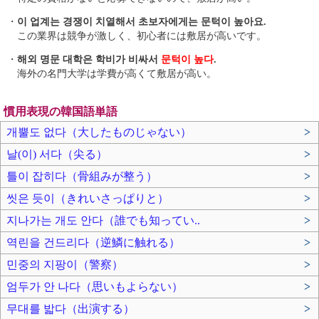
・
이 업계는 경쟁이 치열해서 초보자에게는 문턱이 높아요.
この業界は競争が激しく、初心者には敷居が高いです。
・
해외 명문 대학은 학비가 비싸서
문턱이 높다
.
海外の名門大学は学費が高くて敷居が高い。
慣用表現の韓国語単語
개뿔도 없다（大したものじゃない）
>
날(이) 서다（尖る）
>
틀이 잡히다（骨組みが整う）
>
씻은 듯이（きれいさっぱりと）
>
지나가는 개도 안다（誰でも知ってい..
>
역린을 건드리다（逆鱗に触れる）
>
민중의 지팡이（警察）
>
엄두가 안 나다（思いもよらない）
>
무대를 밟다（出演する）
>