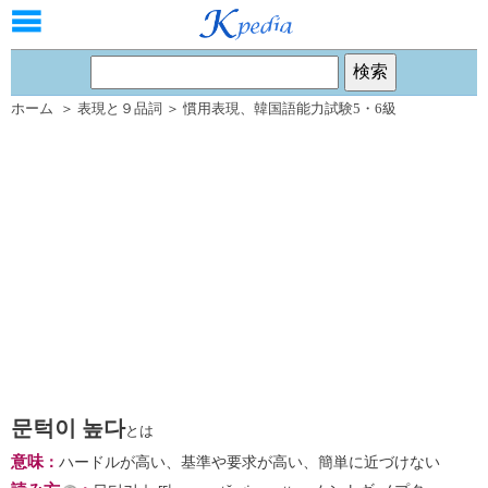
ホーム
＞
表現と９品詞
＞
慣用表現
、
韓国語能力試験5・6級
문턱이 높다
とは
意味
：
ハードルが高い、基準や要求が高い、簡単に近づけない