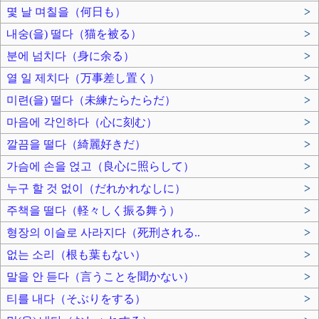
몇 날 며칠을（何日も）
>
내숭(을) 떨다（猫を被る）
>
분에 넘치다（身に余る）
>
열 일 제치다（万事差し置く）
>
미련(을) 떨다（未練たらたらだ）
>
마음에 각인하다（心に刻む）
>
깔끔을 떨다（綺麗好きだ）
>
가슴에 손을 얹고（良心に照らして）
>
누구 할 것 없이（だれかれなしに）
>
주책을 떨다（軽々しく振る舞う）
>
형장의 이슬로 사라지다（死刑される..
>
없는 소리（根も葉もない）
>
말을 안 듣다（言うことを聞かない）
>
티를 내다（そぶりをする）
>