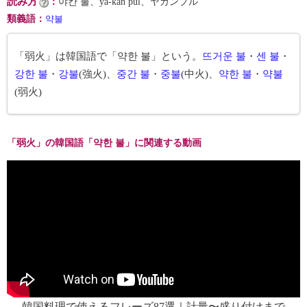
読み方
：
야칸 불、ya-kan pul、ヤカンプル
類義語
：
약불
「弱火」は韓国語で「약한 불」という。
뜨거운 불
・
센 불
・
강한 불
・
강불
(強火)、
중간 불
・
중불
(中火)、
약한 불
・
약불
(弱火)
「弱火」の韓国語「약한 불」に関連する動画
韓国料理で使えるフレーズ87選｜計量〜盛り付けまで