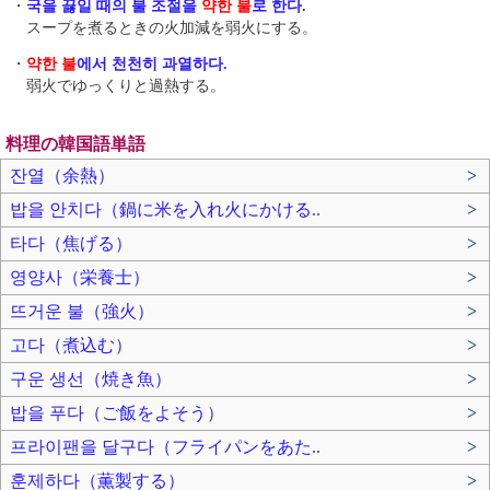
・
국을 끓일 때의 불 조절을
약한 불
로 한다.
スープを煮るときの火加減を弱火にする。
・
약한 불
에서 천천히 과열하다.
弱火でゆっくりと過熱する。
料理の韓国語単語
잔열（余熱）
>
밥을 안치다（鍋に米を入れ火にかける..
>
타다（焦げる）
>
영양사（栄養士）
>
뜨거운 불（強火）
>
고다（煮込む）
>
구운 생선（焼き魚）
>
밥을 푸다（ご飯をよそう）
>
프라이팬을 달구다（フライパンをあた..
>
훈제하다（薫製する）
>