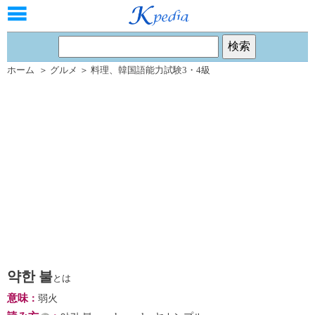
ホーム
＞
グルメ
＞
料理
、
韓国語能力試験3・4級
약한 불
とは
意味
：
弱火