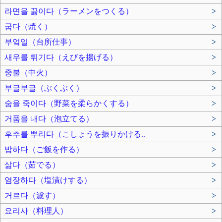
라면을 끓이다（ラーメンをつくる）
>
굽다（焼く）
>
부엌일（台所仕事）
>
새우를 튀기다（えびを揚げる）
>
중불（中火）
>
부글부글（ぶくぶく）
>
숨을 죽이다（野菜を柔らかくする）
>
거품을 내다（泡立てる）
>
후추를 뿌리다（こしょうを振りかける..
>
밥하다（ご飯を作る）
>
삶다（茹でる）
>
염장하다（塩漬けする）
>
거르다（濾す）
>
요리사（料理人）
>