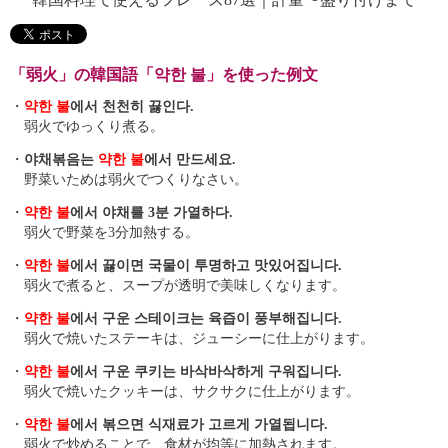
「弱火」の韓国語「약한 불」を使った例文
・
약한 불
에서 천천히 끓인다.
弱火でゆっくり煮る。
・
야채볶음는
약한 불
에서 만드세요.
野菜いためは弱火でつくりなさい。
・
약한 불
에서 야채를 3분 가열하다.
弱火で野菜を3分加熱する。
・
약한 불
에서 끓이면 국물이 투명하고 맛있어집니다.
弱火で煮ると、スープが透明で美味しくなります。
・
약한 불
에서 구운 스테이크는 육즙이 풍부해집니다.
弱火で焼いたステーキは、ジューシーに仕上がります。
・
약한 불
에서 구운 쿠키는 바삭바삭하게 구워집니다.
弱火で焼いたクッキーは、サクサクに仕上がります。
・
약한 불
에서 볶으면 식재료가 고르게 가열됩니다.
弱火で炒めることで、食材が均等に加熱されます。