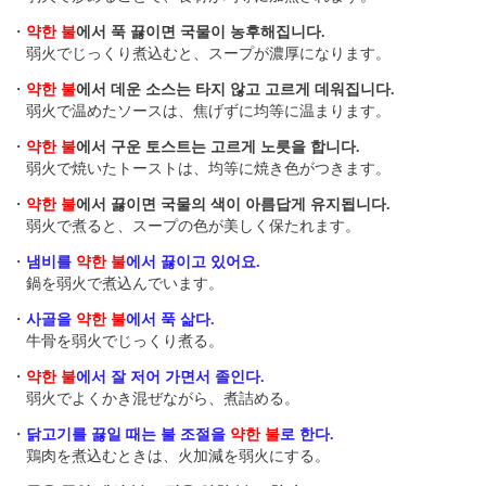
・
약한 불
에서 푹 끓이면 국물이 농후해집니다.
弱火でじっくり煮込むと、スープが濃厚になります。
・
약한 불
에서 데운 소스는 타지 않고 고르게 데워집니다.
弱火で温めたソースは、焦げずに均等に温まります。
・
약한 불
에서 구운 토스트는 고르게 노릇을 합니다.
弱火で焼いたトーストは、均等に焼き色がつきます。
・
약한 불
에서 끓이면 국물의 색이 아름답게 유지됩니다.
弱火で煮ると、スープの色が美しく保たれます。
・
냄비를
약한 불
에서 끓이고 있어요.
鍋を弱火で煮込んでいます。
・
사골을
약한 불
에서 푹 삶다.
牛骨を弱火でじっくり煮る。
・
약한 불
에서 잘 저어 가면서 졸인다.
弱火でよくかき混ぜながら、煮詰める。
・
닭고기를 끓일 때는 불 조절을
약한 불
로 한다.
鶏肉を煮込むときは、火加減を弱火にする。