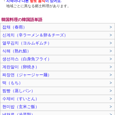
・
지역마다 다른
향토 음식
이 있어요.
地域ごとに異なる郷土料理があります。
韓国料理の韓国語単語
잡채（春雨）
>
신계치（辛ラーメン＆卵＆チーズ）
>
열무김치（ヨルムギムチ）
>
식해（熟れ鮨）
>
생선까스（白身魚フライ）
>
계란말이（卵焼き）
>
짜장면（ジャージャー麺）
>
떡（もち）
>
찜빵（蒸しパン）
>
수제비（すいとん）
>
현미밥（玄米ご飯）
>
냉채류（冷菜類）
>