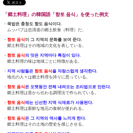
「郷土料理」の韓国語「향토 음식」を使った例文
・
묵밥은 충청도 향도 음식이다.
ムッパプは忠清道の郷土飲食（料理）だ。
・
향토 음식
이 그 지역의 문화를 보여 준다.
郷土料理はその地域の文化を表している。
・
향토 음식
의 맛은 지역마다 특징이 있다.
郷土料理の味は地域ごとに特徴がある。
・
지역 사람들은
향토 음식
을 자랑스럽게 생각한다.
地元の人々は郷土料理を誇りに思っている。
・
향토 음식
은 오랫동안 전해 내려오는 조리법으로 만든다.
郷土料理は昔から伝わる調理法で作られている。
・
향토 음식
에는 신선한 지역 식재료가 사용된다.
郷土料理は新鮮な地元の食材が使われる。
・
향토 음식
은 그 지역의 역사를 느끼게 한다.
郷土料理はその土地の歴史を感じさせる。