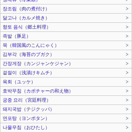
장조림（肉の煮付け）
>
달고나（カルメ焼き）
>
향토 음식（郷土料理）
>
족발（豚足）
>
묵（韓国風のこんにゃく）
>
김부각（海苔のブガク）
>
간장게장（カンジャンケジャン）
>
겉절이（浅漬けキムチ）
>
육회（ユッケ）
>
호박무침（カボチャーの和え物）
>
궁중 요리（宮廷料理）
>
돼지국밥（テジクッパ）
>
연포탕（ヨンポタン）
>
나물무침（おひたし）
>