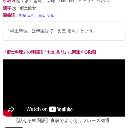
読み方
：
향토 음식、hyang-to-ŭm-shik、ヒャントウムシク
漢字
：
郷土飲食
類義語
：
향토 요리
、
로컬 푸드
「郷土料理」は韓国語で「향토 음식」という。
「郷土料理」の韓国語「향토 음식」に関連する動画
【話せる韓国語】食事でよく使うフレーズ80選！