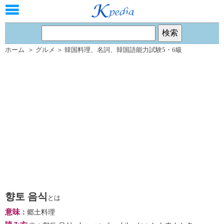
ホーム
＞
グルメ
＞
韓国料理
、
名詞
、
韓国語能力試験5・6級
향토 음식
とは
意味
：
郷土料理