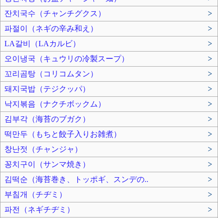
잔치국수（チャンチグクス）
>
파절이（ネギの辛み和え）
>
LA갈비（LAカルビ）
>
오이냉국（キュウリの冷製スープ）
>
꼬리곰탕（コリコムタン）
>
돼지국밥（テジクッパ）
>
낙지볶음（ナクチボックム）
>
김부각（海苔のブガク）
>
떡만두（もちと餃子入りお雑煮）
>
창난젓（チャンジャ）
>
꽁치구이（サンマ焼き）
>
김떡순（海苔巻き、トッポギ、スンデの..
>
부침개（チヂミ）
>
파전（ネギチヂミ）
>