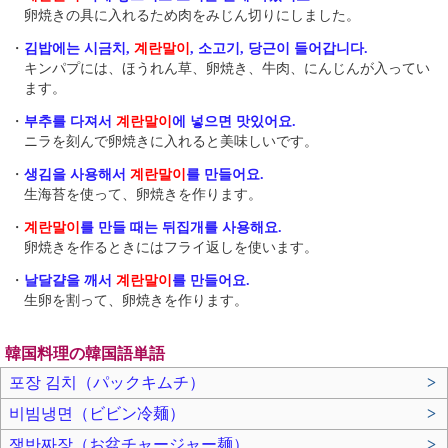
卵焼きの具に入れるため肉をみじん切りにしました。
・
김밥에는 시금치,
계란말이
, 소고기, 당근이 들어갑니다.
キンパプには、ほうれん草、卵焼き、牛肉、にんじんが入ってい
ます。
・
부추를 다져서
계란말이
에 넣으면 맛있어요.
ニラを刻んで卵焼きに入れると美味しいです。
・
생김을 사용해서
계란말이
를 만들어요.
生海苔を使って、卵焼きを作ります。
・
계란말이
를 만들 때는 뒤집개를 사용해요.
卵焼きを作るときにはフライ返しを使います。
・
날달걀을 깨서
계란말이
를 만들어요.
生卵を割って、卵焼きを作ります。
韓国料理の韓国語単語
포장 김치（パックキムチ）
>
비빔냉면（ビビン冷麺）
>
쟁반짜장（お盆チャージャー麺）
>