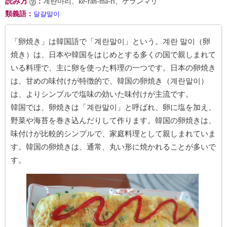
読み方
：
계란마리、ke-ran-ma-ri、ケランマリ
類義語
：
달걀말이
「卵焼き」は韓国語で「계란말이」という。계란 말이（卵
焼き）は、日本や韓国をはじめとする多くの国で親しまれて
いる料理で、主に卵を使った料理の一つです。日本の卵焼き
は、甘めの味付けが特徴的で、韓国の卵焼き（계란말이）
は、よりシンプルで塩味の効いた味付けが主流です。
韓国では、卵焼きは「계란말이」と呼ばれ、卵に塩を加え、
野菜や海苔を巻き込んだりして作ります。韓国の卵焼きは、
味付けが比較的シンプルで、家庭料理として親しまれていま
す。韓国の卵焼きは、通常、丸い形に焼かれることが多いで
す。