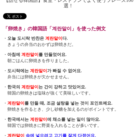
【話せる韓国語】食堂・レストランでよく使うフレーズ100
選！
「卵焼き」の韓国語「계란말이」を使った例文
・
오늘 도시락 반찬은
계란말이
다.
きょうの弁当のおかずは卵焼きだ。
・
아침에
계란말이
를 만들었어요.
朝ごはんに卵焼きを作りました。
・
도시락에는
계란말이
가 빠질 수 없어요.
弁当には卵焼きが欠かせません。
・
한국의
계란말이
는 간이 강하고 맛있어요.
韓国の卵焼きは塩味が強くて美味しいです。
・
계란말이
를 만들 때, 조금 설탕을 넣는 것이 포인트예요.
卵焼きを作るとき、少し砂糖を加えるのがポイントです。
・
한국에서는
계란말이
에 채소를 넣는 일이 많아요.
韓国では卵焼きに野菜を入れることが多いです。
・
계란말이
속에 넣으려고 고기를 잘게 다졌어요.