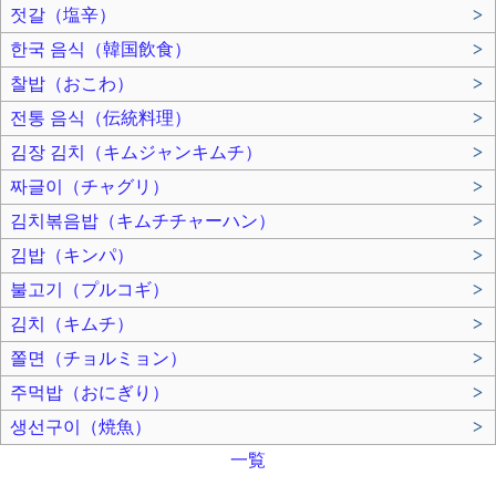
젓갈（塩辛）
>
한국 음식（韓国飲食）
>
찰밥（おこわ）
>
전통 음식（伝統料理）
>
김장 김치（キムジャンキムチ）
>
짜글이（チャグリ）
>
김치볶음밥（キムチチャーハン）
>
김밥（キンパ）
>
불고기（プルコギ）
>
김치（キムチ）
>
쫄면（チョルミョン）
>
주먹밥（おにぎり）
>
생선구이（焼魚）
>
一覧