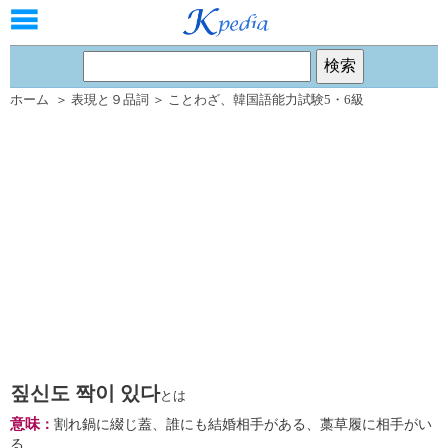
ホーム
＞
表現と９品詞
＞
ことわざ
、
韓国語能力試験5・6級
짚신도 짝이 있다
とは
意味
：
割れ鍋に綴じ蓋、誰にも結婚相手がある、藁草履に相手がい
る