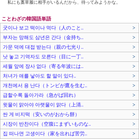
私にも藁草履に相手がいるんだから、待ってみようかな。
ことわざの韓国語単語
굿이나 보고 떡이나 먹다（人のこと..
>
부자는 망해도 삼년은 간다（金持ち..
>
가문 덕에 대접 받는다（親の七光り..
>
낫 놓고 기역자도 모른다（目に一丁..
>
세월 앞에 장사 없다（寄る年波には..
>
처녀가 애를 낳아도 할 말이 있다..
>
개천에서 용 난다（トンビが鷹を生む..
>
급할수록 돌아가라（急がば回れ）
>
윗물이 맑아야 아랫물이 맑다（上清..
>
싼 게 비지떡（安いのがおから餅）
>
시장이 반찬이다（空腹にまずいものな..
>
집 떠나면 고생이다（家を出れば苦労..
>