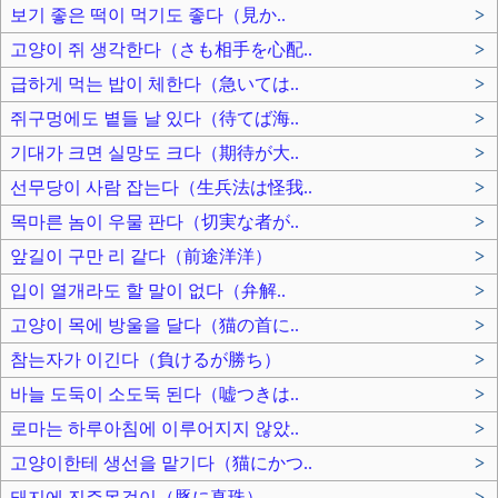
보기 좋은 떡이 먹기도 좋다（見か..
>
고양이 쥐 생각한다（さも相手を心配..
>
급하게 먹는 밥이 체한다（急いては..
>
쥐구멍에도 볕들 날 있다（待てば海..
>
기대가 크면 실망도 크다（期待が大..
>
선무당이 사람 잡는다（生兵法は怪我..
>
목마른 놈이 우물 판다（切実な者が..
>
앞길이 구만 리 같다（前途洋洋）
>
입이 열개라도 할 말이 없다（弁解..
>
고양이 목에 방울을 달다（猫の首に..
>
참는자가 이긴다（負けるが勝ち）
>
바늘 도둑이 소도둑 된다（嘘つきは..
>
로마는 하루아침에 이루어지지 않았..
>
고양이한테 생선을 맡기다（猫にかつ..
>
돼지에 진주목걸이（豚に真珠）
>