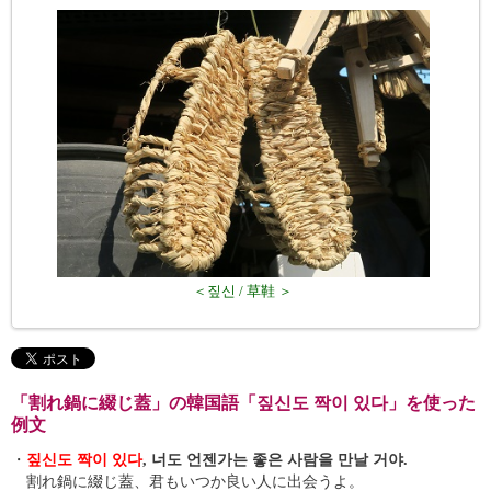
＜짚신 / 草鞋 ＞
「割れ鍋に綴じ蓋」の韓国語「짚신도 짝이 있다」を使った
例文
・
짚신도 짝이 있다
, 너도 언젠가는 좋은 사람을 만날 거야.
割れ鍋に綴じ蓋、君もいつか良い人に出会うよ。