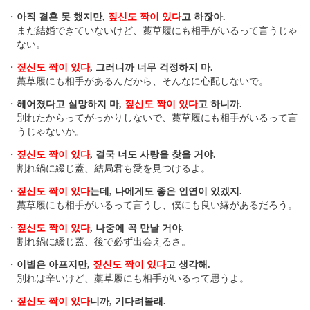
・
아직 결혼 못 했지만,
짚신도 짝이 있다
고 하잖아.
まだ結婚できていないけど、藁草履にも相手がいるって言うじゃ
ない。
・
짚신도 짝이 있다
, 그러니까 너무 걱정하지 마.
藁草履にも相手があるんだから、そんなに心配しないで。
・
헤어졌다고 실망하지 마,
짚신도 짝이 있다
고 하니까.
別れたからってがっかりしないで、藁草履にも相手がいるって言
うじゃないか。
・
짚신도 짝이 있다
, 결국 너도 사랑을 찾을 거야.
割れ鍋に綴じ蓋、結局君も愛を見つけるよ。
・
짚신도 짝이 있다
는데, 나에게도 좋은 인연이 있겠지.
藁草履にも相手がいるって言うし、僕にも良い縁があるだろう。
・
짚신도 짝이 있다
, 나중에 꼭 만날 거야.
割れ鍋に綴じ蓋、後で必ず出会えるさ。
・
이별은 아프지만,
짚신도 짝이 있다
고 생각해.
別れは辛いけど、藁草履にも相手がいるって思うよ。
・
짚신도 짝이 있다
니까, 기다려볼래.