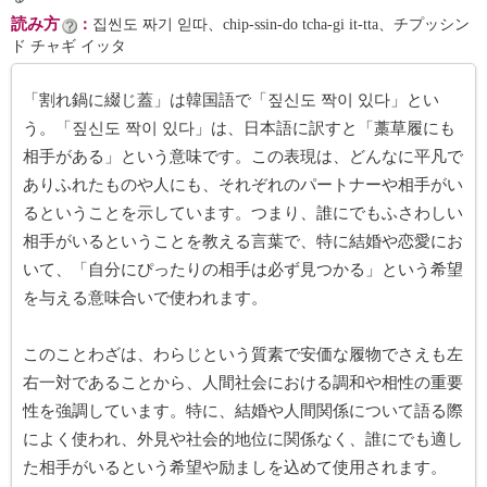
読み方
：
집씬도 짜기 읻따、chip-ssin-do tcha-gi it-tta、チプッシン
ド チャギ イッタ
「割れ鍋に綴じ蓋」は韓国語で「짚신도 짝이 있다」とい
う。「짚신도 짝이 있다」は、日本語に訳すと「藁草履にも
相手がある」という意味です。この表現は、どんなに平凡で
ありふれたものや人にも、それぞれのパートナーや相手がい
るということを示しています。つまり、誰にでもふさわしい
相手がいるということを教える言葉で、特に結婚や恋愛にお
いて、「自分にぴったりの相手は必ず見つかる」という希望
を与える意味合いで使われます。
このことわざは、わらじという質素で安価な履物でさえも左
右一対であることから、人間社会における調和や相性の重要
性を強調しています。特に、結婚や人間関係について語る際
によく使われ、外見や社会的地位に関係なく、誰にでも適し
た相手がいるという希望や励ましを込めて使用されます。