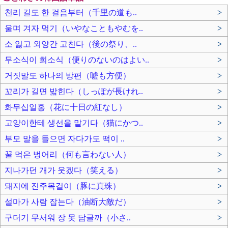
천리 길도 한 걸음부터（千里の道も..
>
울며 겨자 먹기（いやなこともやむを..
>
소 잃고 외양간 고친다（後の祭り、..
>
무소식이 희소식（便りのないのはよい..
>
거짓말도 하나의 방편（嘘も方便）
>
꼬리가 길면 밟힌다（しっぽが長けれ..
>
화무십일홍（花に十日の紅なし）
>
고양이한테 생선을 맡기다（猫にかつ..
>
부모 말을 들으면 자다가도 떡이 ..
>
꿀 먹은 벙어리（何も言わない人）
>
지나가던 개가 웃겠다（笑える）
>
돼지에 진주목걸이（豚に真珠）
>
설마가 사람 잡는다（油断大敵だ）
>
구더기 무서워 장 못 담글까（小さ..
>