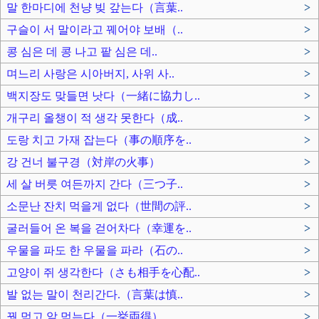
말 한마디에 천냥 빚 갚는다（言葉..
>
구슬이 서 말이라고 꿰어야 보배（..
>
콩 심은 데 콩 나고 팥 심은 데..
>
며느리 사랑은 시아버지, 사위 사..
>
백지장도 맞들면 낫다（一緒に協力し..
>
개구리 올챙이 적 생각 못한다（成..
>
도랑 치고 가재 잡는다（事の順序を..
>
강 건너 불구경（対岸の火事）
>
세 살 버릇 여든까지 간다（三つ子..
>
소문난 잔치 먹을게 없다（世間の評..
>
굴러들어 온 복을 걷어차다（幸運を..
>
우물을 파도 한 우물을 파라（石の..
>
고양이 쥐 생각한다（さも相手を心配..
>
발 없는 말이 천리간다.（言葉は慎..
>
꿩 먹고 알 먹는다（一挙両得）
>