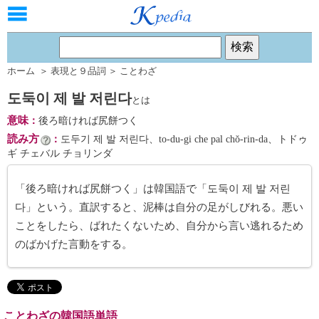
ホーム
＞
表現と９品詞
＞
ことわざ
도둑이 제 발 저린다
とは
意味
：
後ろ暗ければ尻餅つく
読み方
：
도두기 제 발 저린다、to-du-gi che pal chŏ-rin-da、トドゥ
ギ チェバル チョリンダ
「後ろ暗ければ尻餅つく」は韓国語で「도둑이 제 발 저린
다」という。直訳すると、泥棒は自分の足がしびれる。悪い
ことをしたら、ばれたくないため、自分から言い逃れるため
のばかげた言動をする。
ことわざの韓国語単語