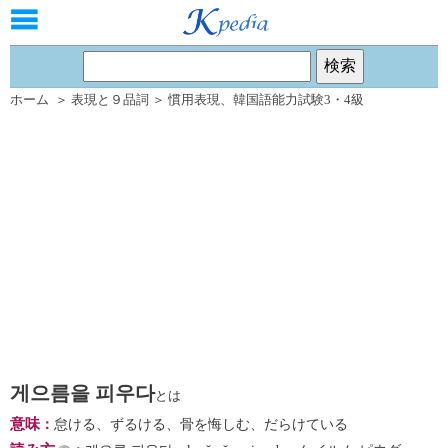
ホーム
＞
表現と９品詞
＞
慣用表現
、
韓国語能力試験3・4級
게으름을 피우다
とは
意味
：
怠ける、ずるける、骨を悔しむ、だらけている