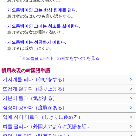
怠け者の彼は運動が嫌いだ。
・
게으름뱅이인 그는 항상 핑계를 댄다.
怠け者の彼はいつも言い訳をする。
・
게으름뱅이인 그녀는 청소를 싫어한다.
怠け者の彼女は掃除が嫌いだ。
・
게으름뱅이는 성공하기 어렵다.
怠け者は成功しにくい。
「게으름을 피우다」の例文をすべてを見る
慣用表現の韓国語単語
기지개를 펴다（伸びをする）
>
뜨겁게 달구다（盛り上げる）
>
기분이 들다（気がする）
>
심장이 강하다（度胸がある）
>
입에 침이 마르다（しきりに褒める）
>
혀를 굴리다（外国人のように英語を話..
>
주머니를 털다（財布をはたく）
>