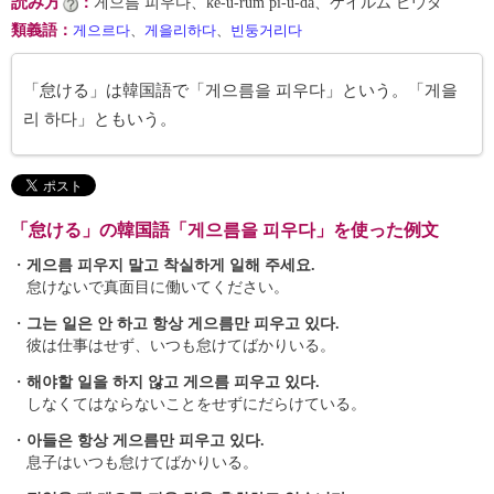
読み方
：
게으름 피우다、ke-ŭ-rŭm pi-u-da、ケイルム ピウダ
類義語
：
게으르다
、
게을리하다
、
빈둥거리다
「怠ける」は韓国語で「게으름을 피우다」という。「게을
리 하다」ともいう。
「怠ける」の韓国語「게으름을 피우다」を使った例文
・
게으름 피우지 말고 착실하게 일해 주세요.
怠けないで真面目に働いてください。
・
그는 일은 안 하고 항상 게으름만 피우고 있다.
彼は仕事はせず、いつも怠けてばかりいる。
・
해야할 일을 하지 않고 게으름 피우고 있다.
しなくてはならないことをせずにだらけている。
・
아들은 항상 게으름만 피우고 있다.
息子はいつも怠けてばかりいる。