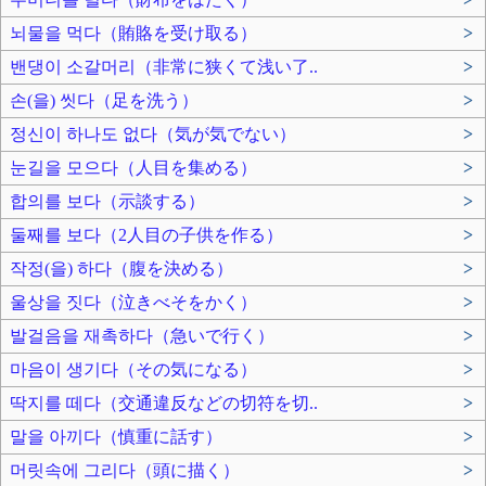
뇌물을 먹다（賄賂を受け取る）
>
밴댕이 소갈머리（非常に狭くて浅い了..
>
손(을) 씻다（足を洗う）
>
정신이 하나도 없다（気が気でない）
>
눈길을 모으다（人目を集める）
>
합의를 보다（示談する）
>
둘째를 보다（2人目の子供を作る）
>
작정(을) 하다（腹を決める）
>
울상을 짓다（泣きべそをかく）
>
발걸음을 재촉하다（急いで行く）
>
마음이 생기다（その気になる）
>
딱지를 떼다（交通違反などの切符を切..
>
말을 아끼다（慎重に話す）
>
머릿속에 그리다（頭に描く）
>