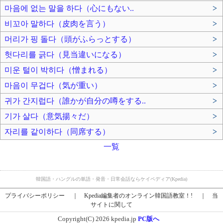
마음에 없는 말을 하다（心にもない..
>
비꼬아 말하다（皮肉を言う）
>
머리가 핑 돌다（頭がふらっとする）
>
헛다리를 긁다（見当違いになる）
>
미운 털이 박히다（憎まれる）
>
마음이 무겁다（気が重い）
>
귀가 간지럽다（誰かが自分の噂をする..
>
기가 살다（意気揚々だ）
>
자리를 같이하다（同席する）
>
一覧
韓国語・ハングルの単語・発音・日常会話ならケイペディア(Kpedia)
プライバシーポリシー
｜
Kpedia編集者のオンライン韓国語教室！!
｜
当
サイトに関して
Copyright(C) 2026 kpedia.jp
PC版へ