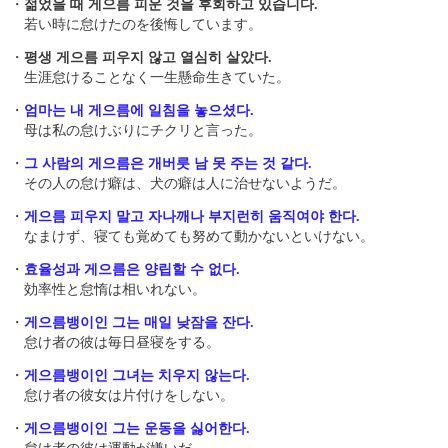
・
젊었을 때 게으름 피운 것을 후회하고 있습니다.
若い時に怠けたのを後悔しています。
・
평생 게으름 피우지 않고 열심히 살았다.
生涯怠けることなく一生懸命生きていた。
・
엄마는 내 게으름에 일침을 놓으셨다.
母は私の怠けぶりにチクリと言った。
・
그 사람의 게으름은 개버릇 남 못 주는 것 같다.
その人の怠け癖は、犬の癖は人に治せないようだ。
・
게으름 피우지 말고 자나깨나 부지런히 움직여야 한다.
なまけず、寝ても覚めても努めて動かないといけない。
・
효율성과 게으름은 양립할 수 없다.
効率性と怠惰は相いれない。
・
게으름뱅이인 그는 매일 낮잠을 잔다.
怠け者の彼は毎日昼寝をする。
・
게으름뱅이인 그녀는 치우지 않는다.
怠け者の彼女は片付けをしない。
・
게으름뱅이인 그는 운동을 싫어한다.