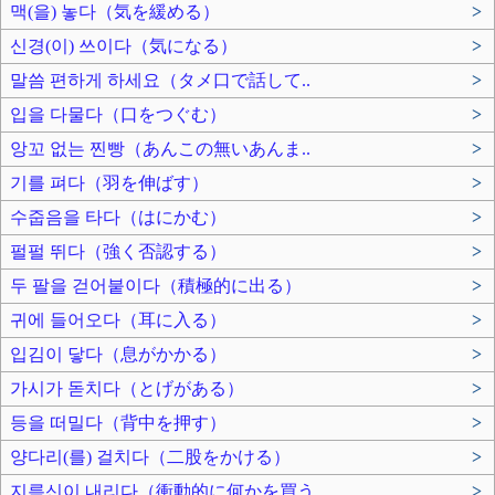
맥(을) 놓다（気を緩める）
>
신경(이) 쓰이다（気になる）
>
말씀 편하게 하세요（タメ口で話して..
>
입을 다물다（口をつぐむ）
>
앙꼬 없는 찐빵（あんこの無いあんま..
>
기를 펴다（羽を伸ばす）
>
수줍음을 타다（はにかむ）
>
펄펄 뛰다（強く否認する）
>
두 팔을 걷어붙이다（積極的に出る）
>
귀에 들어오다（耳に入る）
>
입김이 닿다（息がかかる）
>
가시가 돋치다（とげがある）
>
등을 떠밀다（背中を押す）
>
양다리(를) 걸치다（二股をかける）
>
지름신이 내리다（衝動的に何かを買う..
>