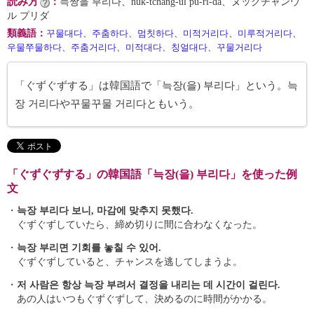
読み方
：
늑짱을 부리다、nŭk-tchang-ŭl pu-ri-da、ヌックチャンウ
ル プリダ
類義語
：
꾸물대다
、
주춤하다
、
멈칫하다
、
미적거리다
、
미루적거리다
、
우물쭈물하다
、
주춤거리다
、
미적대다
、
칭얼대다
、
꾸물거리다
「ぐずぐずする」は韓国語で「늑장(을) 부리다」という。늑
장 거리다や꾸물꾸물 거리다ともいう。
「ぐずぐずする」の韓国語「늑장(을) 부리다」を使った例
文
・
늑장 부리다 보니, 마감에 맞추지 못했다.
ぐずぐずしていたら、締め切りに間に合わなくなった。
・
늑장 부리면 기회를 놓칠 수 있어.
ぐずぐずしていると、チャンスを逃してしまうよ。
・
저 사람은 항상 늑장 부려서 결정을 내리는 데 시간이 걸린다.
あの人はいつもぐずぐずして、決めるのに時間がかかる。