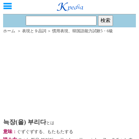
ホーム
＞
表現と９品詞
＞
慣用表現
、
韓国語能力試験5・6級
늑장(을) 부리다
とは
意味
：
ぐずぐずする、もたもたする