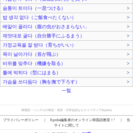
숨통이 트이다（一息つける）
>
밥 생각 없다（ご飯食べたくない）
>
배알이 꼴리다（腹の虫がおさまらない..
>
제멋대로 굴다（自分勝手にふるまう）
>
가정교육을 잘 받다（育ちがいい）
>
목이 날아가다（首が飛ぶ）
>
비위를 맞추다（機嫌を取る）
>
틀에 박히다（型にはまる）
>
가슴을 쓰다듬다（胸を撫で下ろす）
>
一覧
韓国語・ハングルの単語・発音・日常会話ならケイペディア(Kpedia)
プライバシーポリシー
｜
Kpedia編集者のオンライン韓国語教室！!
｜
当
サイトに関して