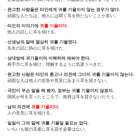
・
완고한 사람들은 타인에게 귀를 기울이지 않는 경우가 많다.
頑固な人たちは、他人には聞く耳を持たないことが多い。
・
타인의 이야기에
귀를 기울이다
.
他人の話しに耳を傾ける。
・
선생님의 말에 열심히 귀를 기울였다.
先生の話に熱心に耳を傾けた。
・
상대방에 귀기울이며 이해하려 애써야 한다.
相手方に耳を傾け、理解するように気遣うべきだ。
・
완고한 사람은 타인의 충고나 의견에 그다지 귀를 기울이지 않는다.
頑固な人は他人の忠告や意見にあまり耳を貸さない。
・
국민이 무슨 말을 해 봤자, 정부는 귀를 기울이지 않겠지.
国民が何を言ったところで、政府は耳を貸さないだろう。
・
남의 의견에
귀를 기울이다
.
人の意見に耳を傾ける。
・
일일이 그의 말에 귀를 기울일 필요는 없다.
いちいち彼の言葉に耳を貸す必要はない。