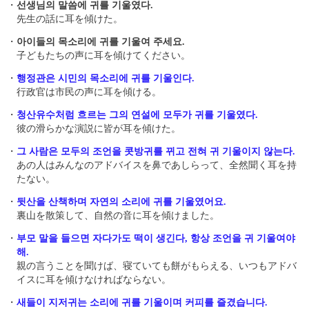
・
선생님의 말씀에 귀를 기울였다.
先生の話に耳を傾けた。
・
아이들의 목소리에 귀를 기울여 주세요.
子どもたちの声に耳を傾けてください。
・
행정관은 시민의 목소리에 귀를 기울인다.
行政官は市民の声に耳を傾ける。
・
청산유수처럼 흐르는 그의 연설에 모두가 귀를 기울였다.
彼の滑らかな演説に皆が耳を傾けた。
・
그 사람은 모두의 조언을 콧방귀를 뀌고 전혀 귀 기울이지 않는다.
あの人はみんなのアドバイスを鼻であしらって、全然聞く耳を持
たない。
・
뒷산을 산책하며 자연의 소리에 귀를 기울였어요.
裏山を散策して、自然の音に耳を傾けました。
・
부모 말을 들으면 자다가도 떡이 생긴다, 항상 조언을 귀 기울여야
해.
親の言うことを聞けば、寝ていても餅がもらえる、いつもアドバ
イスに耳を傾けなければならない。
・
새들이 지저귀는 소리에 귀를 기울이며 커피를 즐겼습니다.