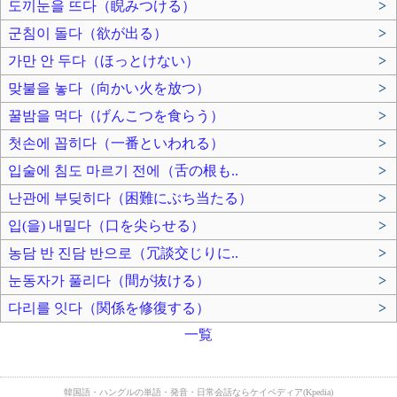
도끼눈을 뜨다（睨みつける）
>
군침이 돌다（欲が出る）
>
가만 안 두다（ほっとけない）
>
맞불을 놓다（向かい火を放つ）
>
꿀밤을 먹다（げんこつを食らう）
>
첫손에 꼽히다（一番といわれる）
>
입술에 침도 마르기 전에（舌の根も..
>
난관에 부딪히다（困難にぶち当たる）
>
입(을) 내밀다（口を尖らせる）
>
농담 반 진담 반으로（冗談交じりに..
>
눈동자가 풀리다（間が抜ける）
>
다리를 잇다（関係を修復する）
>
一覧
韓国語・ハングルの単語・発音・日常会話ならケイペディア(Kpedia)