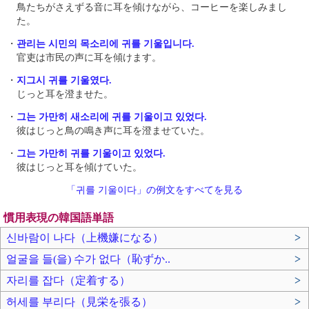
鳥たちがさえずる音に耳を傾けながら、コーヒーを楽しみまし
た。
・
관리는 시민의 목소리에 귀를 기울입니다.
官吏は市民の声に耳を傾けます。
・
지그시 귀를 기울였다.
じっと耳を澄ませた。
・
그는 가만히 새소리에 귀를 기울이고 있었다.
彼はじっと鳥の鳴き声に耳を澄ませていた。
・
그는 가만히 귀를 기울이고 있었다.
彼はじっと耳を傾けていた。
「귀를 기울이다」の例文をすべてを見る
慣用表現の韓国語単語
신바람이 나다（上機嫌になる）
>
얼굴을 들(을) 수가 없다（恥ずか..
>
자리를 잡다（定着する）
>
허세를 부리다（見栄を張る）
>