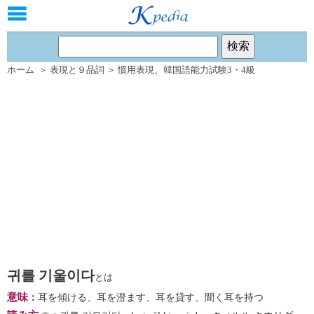
ホーム
＞
表現と９品詞
＞
慣用表現
、
韓国語能力試験3・4級
귀를 기울이다
とは
意味
：
耳を傾ける、耳を澄ます、耳を貸す、聞く耳を持つ