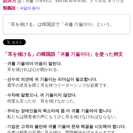
読み方
：
귀를 기우리다、kwi-rŭl ki-u-ri-da、クィルル キウリダ
類義語
：
귀담아 듣다
「耳を傾ける」は韓国語で「귀를 기울이다」という。
「耳を傾ける」の韓国語「귀를 기울이다」を使った例文
・
귀를 기울여야 마음이 열린다.
耳を傾ければ心が開かれる。
・
선수의 의견에 귀 기울이는 리더십이 필요합니다.
選手の意見を聞く耳を持つリーダーシップが必要です。
・
수차례 말했으나, 귀 기울이지 않았다.
何度も言ったが 耳を傾けなかった。
・
우리는 장애인들의 목소리에 좀 더 귀를 기울여야 합니다.
私たちは障害者の声にもう少し耳を傾けなければならない。
・
기업은 고객의 불만에 귀를 기울여 문제 해결을 시도해야 합니다.
企業は顧客の不満に耳を傾け、問題解決を試みるべきです。