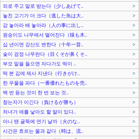
되로 주고 말로 받는다（少しあげて..
>
놓친 고기가 더 크다（逃した魚は大..
>
감 놓아라 배 놓아라（人の事に出し..
>
원숭이도 나무에서 떨어진다（猿も木..
>
십 년이면 강산도 변한다（十年一昔..
>
숯이 검정 나무란다（目くそが鼻くそ..
>
부모 말을 들으면 자다가도 떡이 ..
>
떡 본 김에 제사 지낸다（行きがけ..
>
한 우물을 파다（一番優れたものを売..
>
백 번 듣는 것이 한 번 보는 것..
>
참는자가 이긴다（負けるが勝ち）
>
처녀가 애를 낳아도 할 말이 있다..
>
아니 땐 굴뚝에 연기 날까（火のな..
>
시간은 흐르는 물과 같다（時は、流..
>