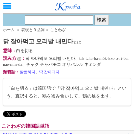
ホーム
＞
表現と９品詞
＞
ことわざ
닭 잡아먹고 오리발 내민다
とは
意味
：
白を切る
読み方
：
닥 짜바먹꼬 오리발 내민다、tak tcha-ba-mŏk-kko o-ri-bal
nae-min-da、チャク チャバモコ オリバルル ネミンダ
類義語
：
발뺌하다
、
딱 잡아떼다
「白を切る」は韓国語で「닭 잡아먹고 오리발 내민다」とい
う。直訳すると、鶏を盗み食いして、鴨の足を出す。
ことわざの韓国語単語