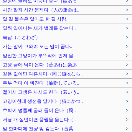
말똥에 굴러도 이승이 좋다（命あっ..
>
사람 팔자 시간 문제다（人の運命は..
>
열 길 물속은 알아도 한 길 사람..
>
일찍 일어나는 새가 벌레를 잡는다..
>
속담（ことわざ）
>
가는 말이 고와야 오는 말이 곱다..
>
얌전한 고양이가 부뚜막에 먼저 올..
>
고생 끝에 낙이 온다（苦あれば楽あ..
>
같은 값이면 다홍치마（同じ値段なら..
>
두부 먹다 이 빠진다（油断している..
>
젊어서 고생은 사서도 한다（若いう..
>
고양이한테 생선을 맡기다（猫にかつ..
>
호박이 넝쿨째 굴러 들어 온다（鴨..
>
서당 개 삼년이면 풍월을 읊는다（..
>
말 한마디에 천냥 빚 갚는다（言葉..
>