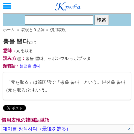
ホーム
＞
表現と９品詞
＞
慣用表現
뽕을 뽑다
とは
意味
：
元を取る
読み方
：
뽕을 뽑따、ッポンウル ッポプッタ
類義語
：
본전을 뽑다
「元を取る」は韓国語で「뽕을 뽑다」という。본전을 뽑다
(元を取る)ともいう。
慣用表現の韓国語単語
대미를 장식하다（最後を飾る）
>