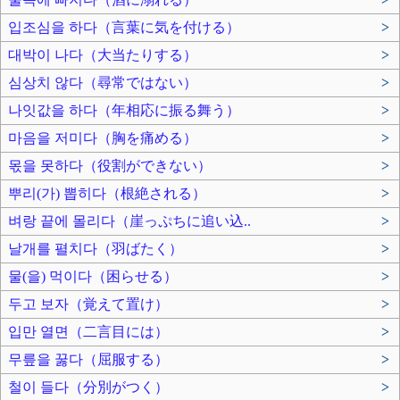
입조심을 하다（言葉に気を付ける）
>
대박이 나다（大当たりする）
>
심상치 않다（尋常ではない）
>
나잇값을 하다（年相応に振る舞う）
>
마음을 저미다（胸を痛める）
>
몫을 못하다（役割ができない）
>
뿌리(가) 뽑히다（根絶される）
>
벼랑 끝에 몰리다（崖っぷちに追い込..
>
날개를 펼치다（羽ばたく）
>
물(을) 먹이다（困らせる）
>
두고 보자（覚えて置け）
>
입만 열면（二言目には）
>
무릎을 꿇다（屈服する）
>
철이 들다（分別がつく）
>