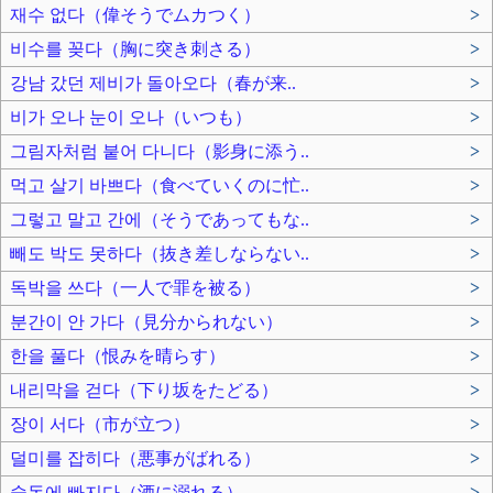
재수 없다（偉そうでムカつく）
>
비수를 꽂다（胸に突き刺さる）
>
강남 갔던 제비가 돌아오다（春が来..
>
비가 오나 눈이 오나（いつも）
>
그림자처럼 붙어 다니다（影身に添う..
>
먹고 살기 바쁘다（食べていくのに忙..
>
그렇고 말고 간에（そうであってもな..
>
빼도 박도 못하다（抜き差しならない..
>
독박을 쓰다（一人で罪を被る）
>
분간이 안 가다（見分かられない）
>
한을 풀다（恨みを晴らす）
>
내리막을 걷다（下り坂をたどる）
>
장이 서다（市が立つ）
>
덜미를 잡히다（悪事がばれる）
>
술독에 빠지다（酒に溺れる）
>