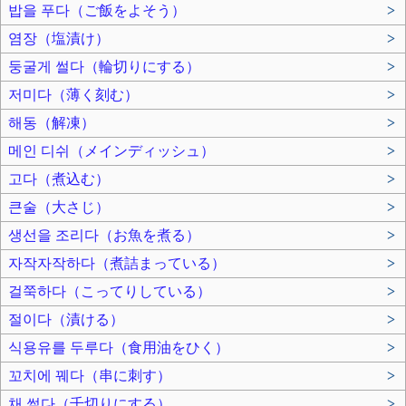
밥을 푸다（ご飯をよそう）
>
염장（塩漬け）
>
둥굴게 썰다（輪切りにする）
>
저미다（薄く刻む）
>
해동（解凍）
>
메인 디쉬（メインディッシュ）
>
고다（煮込む）
>
큰술（大さじ）
>
생선을 조리다（お魚を煮る）
>
자작자작하다（煮詰まっている）
>
걸쭉하다（こってりしている）
>
절이다（漬ける）
>
식용유를 두루다（食用油をひく）
>
꼬치에 꿰다（串に刺す）
>
채 썰다（千切りにする）
>