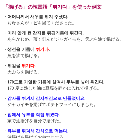
「揚げる」の韓国語「튀기다」を使った例文
・
어머니께서 새우를 튀겨 주셨다.
お母さんがエビを揚てくださった。
・
미리 얇게 썬 감자를 튀김기름에 튀긴다.
あらかじめ、薄く刻んだジャガイモを、天ぷら油で揚げる。
・
생선을 기름에
튀기다
.
魚を油で揚げる。
・
튀김을
튀기다
.
天ぷらを揚げる。
・
170도로 가열한 기름에 살며시 두부를 넣어 튀긴다.
170 度に熱した油に豆腐を静かに入れて揚げる。
・
감자를 튀겨서 감자튀김으로 만들었어요.
ジャガイモを揚げてポテトフライにしました。
・
집에서 유부 를 직접 튀겼다.
家で油揚げを自分で揚げた。
・
유부 를 튀겨서 간식으로 먹는다.
油揚げを揚げておやつにする。