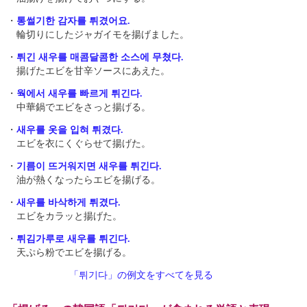
・
통썰기한 감자를 튀겼어요.
輪切りにしたジャガイモを揚げました。
・
튀긴 새우를 매콤달콤한 소스에 무쳤다.
揚げたエビを甘辛ソースにあえた。
・
웍에서 새우를 빠르게 튀긴다.
中華鍋でエビをさっと揚げる。
・
새우를 옷을 입혀 튀겼다.
エビを衣にくぐらせて揚げた。
・
기름이 뜨거워지면 새우를 튀긴다.
油が熱くなったらエビを揚げる。
・
새우를 바삭하게 튀겼다.
エビをカラッと揚げた。
・
튀김가루로 새우를 튀긴다.
天ぷら粉でエビを揚げる。
「튀기다」の例文をすべてを見る