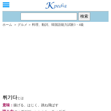
ホーム
＞
グルメ
＞
料理
、
動詞
、
韓国語能力試験3・4級
튀기다
とは
意味
：
揚げる、はじく、跳ね飛ばす