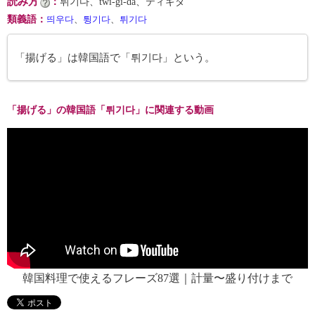
読み方
：
튀기다、twi-gi-da、ティギダ
類義語
：
띄우다
、
튕기다
、
튀기다
「揚げる」は韓国語で「튀기다」という。
「揚げる」の韓国語「튀기다」に関連する動画
韓国料理で使えるフレーズ87選｜計量〜盛り付けまで