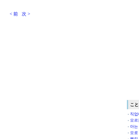
< 前
次 >
こと
직업
모르
아는
모로
뿌린