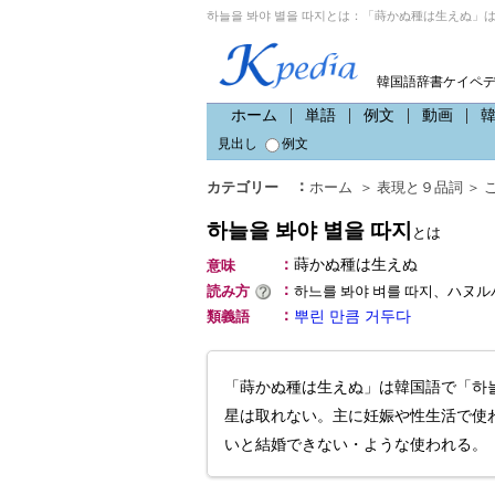
하늘을 봐야 별을 따지とは：「蒔かぬ種は生えぬ」は
韓国語辞書ケイペ
ホーム
単語
例文
動画
見出し
例文
：
カテゴリー
ホーム
＞
表現と９品詞
＞
하늘을 봐야 별을 따지
とは
：
蒔かぬ種は生えぬ
意味
：
読み方
하느를 봐야 벼를 따지、ハヌ
：
類義語
뿌린 만큼 거두다
「蒔かぬ種は生えぬ」は韓国語で「하늘
星は取れない。主に妊娠や性生活で使
いと結婚できない・ような使われる。