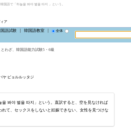
韓国語で「하늘을 봐야 별을 따지 」という。
ディア
韓国語試験
韓国語教室
全体
ことわざ
、
韓国語能力試験5・6級
ルバヤ ビョルルッタジ
을 봐야 별을 따지」という。直訳すると、空を見なければ
われて、セックスをしないと妊娠できない、女性を見つけな