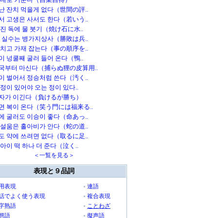
난 잔치 먹을게 없다（世間の評..
서 고생은 사서도 한다（若いう..
빠진 독에 물 붓기（焼け石に水..
번 실수는 병가지상사（勝敗は兵..
 치고 가재 잡는다（事の順序を..
이 넝쿨째 굴러 들어 온다（鴨..
국부터 마신다（捕らぬ狸の皮算用..
이 벌어서 정승처럼 쓴다（汚く..
정이 있어야 오는 정이 있다..
자가 이긴다（負けるが勝ち）
면 복이 온다（笑う門には福来る..
에 굴러도 이승이 좋다（命あっ..
 설움은 홀아비가 안다（蛇の道..
도 약에 쓰려면 없다（取るに足..
아이 떡 하나 더 준다（泣く..
＜一覧を見る＞
表現と９品詞
用表現
連語
話でよく使う表現
複合表現
字熟語
ことわざ
態語
擬声語