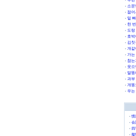
소문
젊어
밑 
한 
도랑
호박
김칫
개같
가는 
참는
웃으
말똥
과부
개똥
우는 
慣
会
四
擬