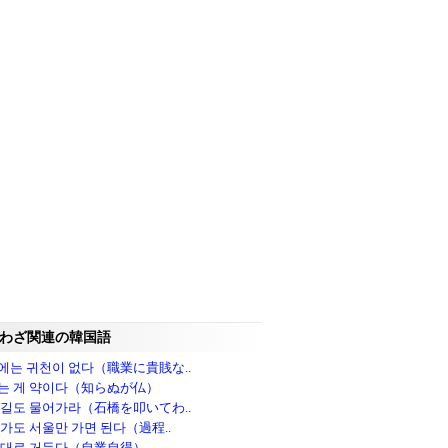
わざ関連の韓国語
에는 귀천이 없다（職業に貴賎な..
는 게 약이다（知らぬが仏）
 길도 물어가라（石橋を叩いてわ..
 가도 서울만 가면 된다（過程..
 대로 거둔다（自業自得）