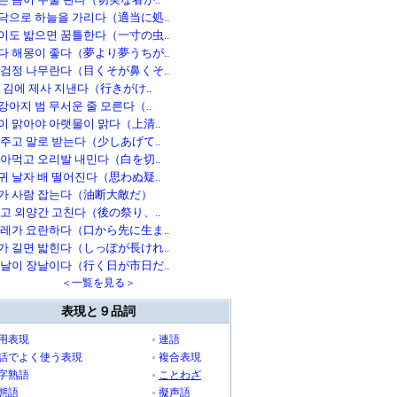
닥으로 하늘을 가리다（適当に処..
이도 밟으면 꿈틀한다（一寸の虫..
다 해몽이 좋다（夢より夢うちが..
 검정 나무란다（目くそが鼻くそ..
본 김에 제사 지낸다（行きがけ..
강아지 범 무서운 줄 모른다（..
이 맑아야 아랫물이 맑다（上清..
 주고 말로 받는다（少しあげて..
잡아먹고 오리발 내민다（白を切..
귀 날자 배 떨어진다（思わぬ疑..
가 사람 잡는다（油断大敵だ）
잃고 외양간 고친다（後の祭り、..
수레가 요란하다（口から先に生ま..
가 길면 밟힌다（しっぽが長けれ..
 날이 장날이다（行く日が市日だ..
＜一覧を見る＞
表現と９品詞
用表現
連語
話でよく使う表現
複合表現
字熟語
ことわざ
態語
擬声語