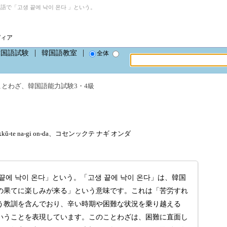
語で「고생 끝에 낙이 온다 」という。
ディア
韓国語試験
韓国語教室
全体
ことわざ
、
韓国語能力試験3・4級
kkŭ-te na-gi on-da、コセンックテ ナギ オンダ
에 낙이 온다」という。「고생 끝에 낙이 온다」は、韓国
の果てに楽しみが来る」という意味です。これは「苦労すれ
う教訓を含んでおり、辛い時期や困難な状況を乗り越える
いうことを表現しています。このことわざは、困難に直面し