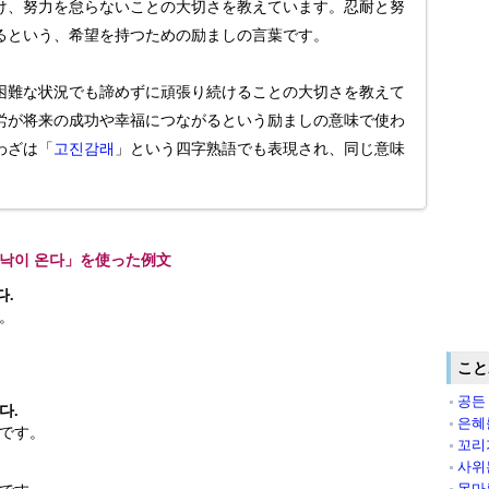
け、努力を怠らないことの大切さを教えています。忍耐と努
るという、希望を持つための励ましの言葉です。
困難な状況でも諦めずに頑張り続けることの大切さを教えて
労が将来の成功や幸福につながるという励ましの意味で使わ
わざは「
고진감래
」という四字熟語でも表現され、同じ意味
 낙이 온다」を使った例文
다.
。
こと
공든
다.
은혜
です。
꼬리
사위
목마