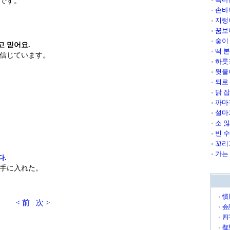
です。
손바
지렁
꿈보
숯이
고 믿어요.
떡 
信じています。
하룻
윗물
되로
닭 
까마
설마
소 
빈 
꼬리
가는
다.
手に入れた。
慣
< 前
次 >
会
四
擬