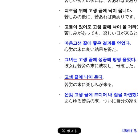
苦しい努力の後には、苦あれば楽あり
・
괴로움 뒤에 고생 끝에 낙이 옵니다.
苦しみの後に、苦あれば楽ありです。
・
고통이 있어도 고생 끝에 낙이 올 거라
苦しみがあっても、楽しい日が来ると
・
마음고생 끝에 좋은 결과를 얻었다.
心労の末に良い結果を得た。
・
그녀는 고생 끝에 성공해 펑펑 울었다.
彼女は苦労の末に成功し、号泣した。
・
고생 끝에 낙이 온다
.
苦労の末に楽しみが来る。
・
온갖 고생 끝에 드디어 내 집을 마련했
あらゆる苦労の末、ついに自分の家を
印刷する