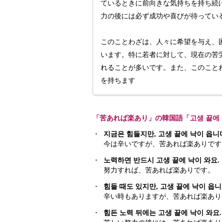
ているときに前向きな気持ちを持ち続
力の後には必ず成功や喜びが待ってい
このことわざは、人々に希望を与え、
います。特に若者に対して、現在の苦
れることが多いです。また、このこと
を持ちます
「苦あれば楽あり」の韓国語「고생 끝에
・
지금은 힘들지만, 고생 끝에 낙이 옵니
今は辛いですが、苦あれば楽ありです
・
노력하면 반드시 고생 끝에 낙이 와요.
努力すれば、苦あれば楽ありです。
・
힘들 때도 있지만, 고생 끝에 낙이 옵니
辛い時もありますが、苦あれば楽あり
・
힘든 노력 뒤에는 고생 끝에 낙이 와요.