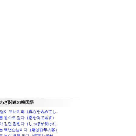
わざ関連の韓国語
 탑이 무너지랴（真心を込めてし..
를 원수로 갚다（恩を仇で返す）
가 길면 잡힌다（しっぽが長けれ..
는 백년손님이다（婿は百年の客）
른 놈이 우물 판다（切実な者が..