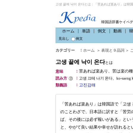
고생 끝에 낙이 온다とは：「苦あれば楽あり」は韓国
韓国語辞書ケイペ
ホーム
単語
例文
動画
見出し
例文
：
カテゴリー
ホーム
＞
表現と９品詞
＞
고생 끝에 낙이 온다
とは
：
苦あれば楽あり、苦は楽の種
意味
：
読み方
고생 끄테 나기 온다、ko-saeng 
：
類義語
고진감래
「苦あれば楽あり」は韓国語で「고생 끝
のことわざで、日本語に訳すと「苦労
ば、その後には必ず報いがある」とい
と、やがて良い結果や幸せが訪れると