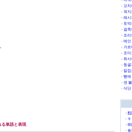
꼬치
꼭지
레시
토막
걸쭉
조리
메인
。
거르
조미
취사
둥굴
칼집
빵에
센 
식단
料
キ
れる単語と表現
韓
食