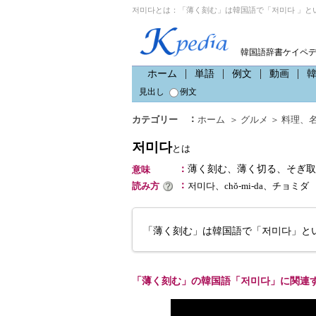
저미다とは：「薄く刻む」は韓国語で「저미다 」と
韓国語辞書ケイペ
ホーム
単語
例文
動画
見出し
例文
：
カテゴリー
ホーム
＞
グルメ
＞
料理
、
저미다
とは
：
薄く刻む、薄く切る、そぎ取
意味
：
読み方
저미다、chŏ-mi-da、チョミダ
「薄く刻む」は韓国語で「저미다」と
「薄く刻む」の韓国語「저미다」に関連