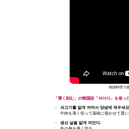
韓国料理で使
「薄く刻む」の韓国語「저미다」を使っ
・
쇠고기를 얇게 저며서 양념에 재우세요
牛肉を薄く切って薬味に寝かせて置い
・
생선 살을 얇게 저민다.
魚の身を薄く切る。