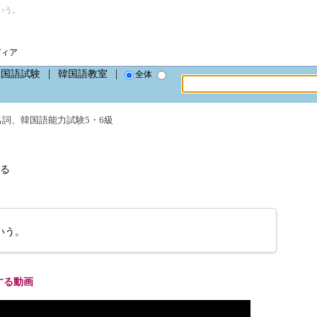
いう。
ディア
韓国語試験
韓国語教室
全体
名詞
、
韓国語能力試験5・6級
る
いう。
する動画