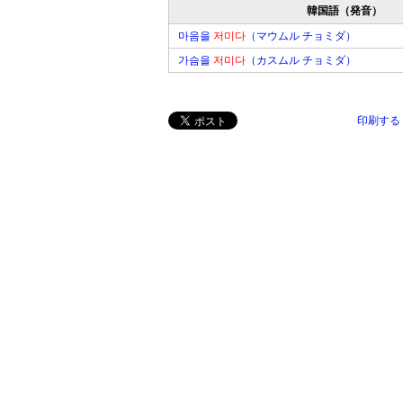
韓国語（発音）
마음을
저미다
（マウムル チョミダ）
가슴을
저미다
（カスムル チョミダ）
印刷する