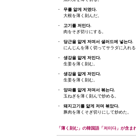
・
무를 얇게 저몄다.
大根を薄く刻んだ。
・
고기를 저민다.
肉をそぎ切りにする。
・
당근을 얇게 저며서 샐러드에 넣는다.
にんじんを薄く切ってサラダに入れる
・
생강을 얇게 저민다.
生姜を薄く刻む。
・
생강을 얇게 저민다.
生姜を薄く刻む。
・
양파를 얇게 저며서 볶는다.
玉ねぎを薄く刻んで炒める。
・
돼지고기를 얇게 저며 볶았다.
豚肉を薄くそぎ切りにして炒めた。
「薄く刻む」の韓国語「저미다」が含ま