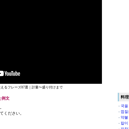
えるフレーズ87選｜計量〜盛り付けまで
料理
た例文
국을
.
껍질
てください。
약불
칼이
자작