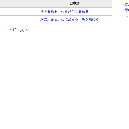
日本語
飲
果
胸を痛める、心をひどく痛める
ス
胸に染みる、心に染みる、胸を痛める
< 前
次 >