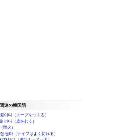
関連の韓国語
 끓이다（スープをつくる）
을 까다（皮をむく）
（弱火）
 잘 들다（ナイフはよく切れる）
자작하다（煮詰まっている）