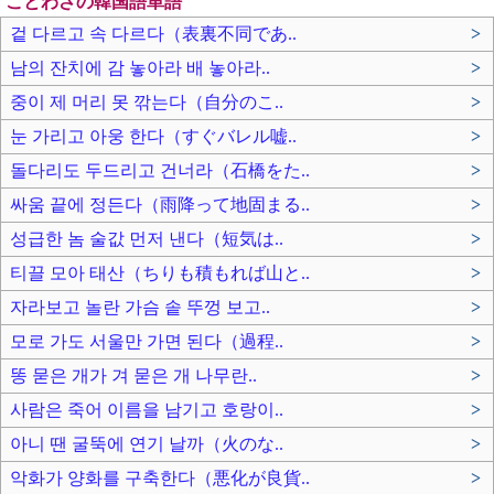
ことわざの韓国語単語
겉 다르고 속 다르다（表裏不同であ..
>
남의 잔치에 감 놓아라 배 놓아라..
>
중이 제 머리 못 깎는다（自分のこ..
>
눈 가리고 아웅 한다（すぐバレル嘘..
>
돌다리도 두드리고 건너라（石橋をた..
>
싸움 끝에 정든다（雨降って地固まる..
>
성급한 놈 술값 먼저 낸다（短気は..
>
티끌 모아 태산（ちりも積もれば山と..
>
자라보고 놀란 가슴 솥 뚜껑 보고..
>
모로 가도 서울만 가면 된다（過程..
>
똥 묻은 개가 겨 묻은 개 나무란..
>
사람은 죽어 이름을 남기고 호랑이..
>
아니 땐 굴뚝에 연기 날까（火のな..
>
악화가 양화를 구축한다（悪化が良貨..
>