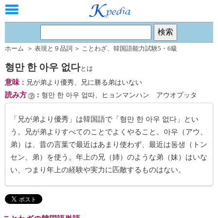
ホーム
＞
表現と９品詞
＞
ことわざ
、
韓国語能力試験5・6級
형만 한 아우 없다
とは
意味
：
兄が弟より優秀、兄に勝る弟はいない
読み方
：
형만 한 아우 업따、ヒョンマンハン アウオプッタ
「兄が弟より優秀」は韓国語で「형만 한 아우 없다」とい
う。兄が弟よりすべてのことでよくやること。아우（アウ、
弟）は、昔の言葉で最近はあまり使わず、最近は동생（トン
セン、弟）を使う。年上の兄（姉）のような弟（妹）はいな
い、つまり年上の経験や実力に匹敵するものはない。