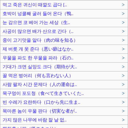
먹고 죽은 귀신이 때깔도 곱다 [..
>
호박이 넝쿨째 굴러 들어 온다（鴨..
>
눈 감으면 코 베어 가는 세상（生..
>
사공이 많으면 배가 산으로 간다（..
>
중이 고기맛을 알다（肉の味を知る）
>
제 버릇 개 못 준다（悪い癖はなか..
>
우물을 파도 한 우물을 파라（石の..
>
기대가 크면 실망도 크다（期待が大..
>
꿀 먹은 벙어리（何も言わない人）
>
사람 팔자 시간 문제다（人の運命は..
>
목구멍이 포도청（食べて生きていくた..
>
빈 수레가 요란하다（口から先に生ま..
>
목마른 놈이 우물 판다（切実な者が..
>
가지 많은 나무에 바람 잘 날 없..
>