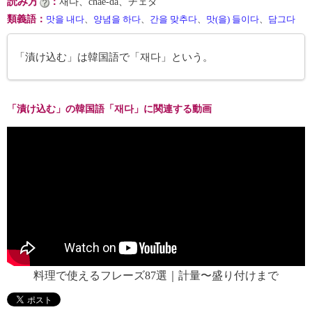
読み方
：
재다、chae-da、チェダ
類義語
：
맛을 내다
、
양념을 하다
、
간을 맞추다
、
맛(을) 들이다
、
담그다
「漬け込む」は韓国語で「재다」という。
「漬け込む」の韓国語「재다」に関連する動画
料理で使えるフレーズ87選｜計量〜盛り付けまで