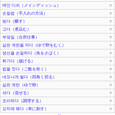
메인 디쉬（メインディッシュ）
>
손질법（手入れの方法）
>
빚다（醸す）
>
고다（煮込む）
>
부엌일（台所仕事）
>
삶은 계란을 까다（ゆで卵をむく）
>
생선을 손질하다（魚をさばく）
>
튀기다（揚げる）
>
밥을 짓다（ご飯を炊く）
>
네모나게 썰다（四角く切る）
>
삶은 계란（ゆで卵）
>
섞다（混ぜる）
>
조리하다（調理する）
>
꼬치에 꿰다（串に刺す）
>