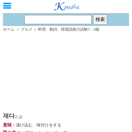
ホーム
＞
グルメ
＞
料理
、
動詞
、
韓国語能力試験5・6級
재다
とは
意味
：
漬け込む、味付けをする