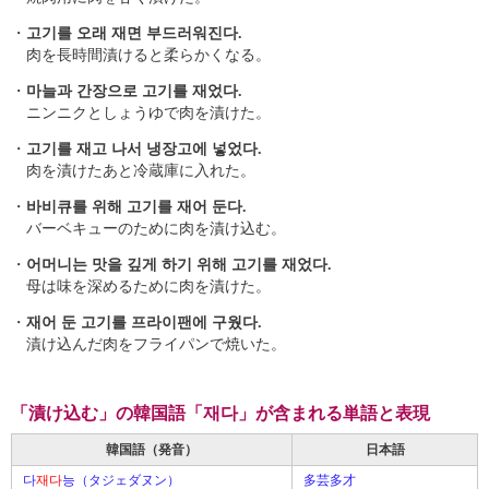
・
고기를 오래 재면 부드러워진다.
肉を長時間漬けると柔らかくなる。
・
마늘과 간장으로 고기를 재었다.
ニンニクとしょうゆで肉を漬けた。
・
고기를 재고 나서 냉장고에 넣었다.
肉を漬けたあと冷蔵庫に入れた。
・
바비큐를 위해 고기를 재어 둔다.
バーベキューのために肉を漬け込む。
・
어머니는 맛을 깊게 하기 위해 고기를 재었다.
母は味を深めるために肉を漬けた。
・
재어 둔 고기를 프라이팬에 구웠다.
漬け込んだ肉をフライパンで焼いた。
「漬け込む」の韓国語「재다」が含まれる単語と表現
韓国語（発音）
日本語
다
재다
능（タジェダヌン）
多芸多才