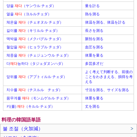
양을
재다
（ヤンウル チェダ）
量を計る
열을
재다
（ヨルルチェダ）
熱を測る
체온을
재다
（チェオヌル チェダ）
体温を測る、体温を計る
길이를
재다
（キリルル チェダ）
長さを測る
맥박을
재다
（メクパグル チェダ）
脈拍を測る
혈압을
재다
（ヒョラブル チェダ）
血圧を測る
체중을
재다
（チェジュンウル チェダ）
体重を量る
다
재다
능하다（タジェダヌンハダ）
多芸多才だ
よく考えて判断する、前後の
앞뒤를
재다
（アプトィルル チェダ）
ことをわきまえる、損得を考
える
치수를
재다
（チスルル チェダ）
寸法を測る、サイズを測る
몸무게를
재다
（モンムゲルル チェダ）
体重を量る
키(를)
재다
（キルル チェダ）
丈を測る
料理の韓国語単語
불 조절（火加減）
>