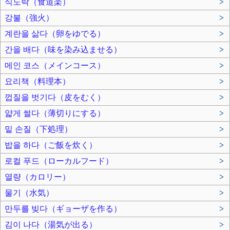
식도락（食道楽）
>
강불（強火）
>
계란을 삶다（卵をゆでる）
>
간을 배다（味を染み込ませる）
>
메인 코스（メインコース）
>
요리책（料理本）
>
껍질을 벗기다（皮をむく）
>
얇게 썰다（薄切りにする）
>
밑 손질（下処理）
>
밥을 하다（ご飯を炊く）
>
로컬 푸드（ローカルフード）
>
열량（カロリー）
>
물기（水気）
>
만두를 빚다（ギョーザを作る）
>
김이 나다（湯気が出る）
>