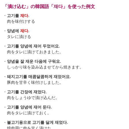
「漬け込む」の韓国語「재다」を使った例文
・
고기를
재다
.
肉を味付けする
・
양념에
재다
.
タレに漬ける
・
고기를 양념에 재어 두었어요.
肉をタレに漬けておきました。
・
양념을 잘 재운 다음에 구워요.
しっかり味を染み込ませてから焼きます。
・
돼지고기를 매콤달콤하게 재었어요.
豚肉を甘辛く味付けしました。
・
고기를 간장에 재었다.
肉をしょうゆで漬け込んだ。
・
고기를 양념에 재어 둔다.
肉をタレに漬けておく。
・
불고기용으로 고기를 달게 재었다.
焼肉用に肉を甘く漬けた。