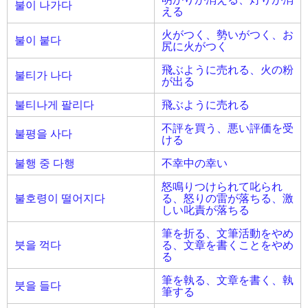
불이 나가다
える
火がつく、勢いがつく、お
불이 붙다
尻に火がつく
飛ぶように売れる、火の粉
불티가 나다
が出る
불티나게 팔리다
飛ぶように売れる
不評を買う、悪い評価を受
불평을 사다
ける
불행 중 다행
不幸中の幸い
怒鳴りつけられて叱られ
불호령이 떨어지다
る、怒りの雷が落ちる、激
しい叱責が落ちる
筆を折る、文筆活動をやめ
붓을 꺽다
る、文章を書くことをやめ
る
筆を執る、文章を書く、執
붓을 들다
筆する