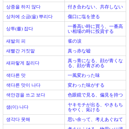
상종을 하지 않다
付き合わない、共存しない
상처에 소금(을) 뿌리다
傷口に塩を塗る
一番高い時に買う、一番高
상투(를) 잡다
い相場の時に投資する
새발의 피
雀の涙
새빨간 거짓말
真っ赤な嘘
真っ青になる、顔が青くな
새파랗게 질리다
る、顔が青ざめる
색다른 맛
一風変わった味
색다른 맛이 나다
変わった味がする
색안경을 쓰고 보다
色眼鏡で見る、偏見を持つ
ヤキモチが出る、やきもち
샘(이) 나다
をやく、妬ける
생각다 못해
思い余って、考えあぐねて