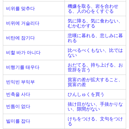
機嫌を取る、岩を合わせ
비위를 맞추다
る、人の心をくすぐる
気に障る、気に食わない、
비위에 거슬리다
むかむかする
悲嘆に暮れる、悲しみに暮
비탄에 잠기다
れる
比べるべくもない、比では
비할 바가 아니다
ない
おだてる、持ち上げる、お
비행기를 태우다
世辞を言う
貧富の差が拡大すること、
빈익빈 부익부
貧富の差
빈축을 사다
ひんしゅくを買う
抜け目がない、手抜かりな
빈틈이 없다
い、隙間がない
けちをつける、文句をつけ
빌미를 잡다
る