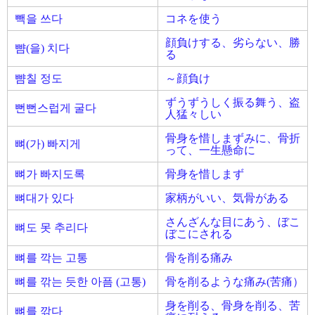
빽을 쓰다
コネを使う
顔負けする、劣らない、勝
뺨(을) 치다
る
뺨칠 정도
～顔負け
ずうずうしく振る舞う、盗
뻔뻔스럽게 굴다
人猛々しい
骨身を惜しまずみに、骨折
뼈(가) 빠지게
って、一生懸命に
뼈가 빠지도록
骨身を惜しまず
뼈대가 있다
家柄がいい、気骨がある
さんざんな目にあう、ぼこ
뼈도 못 추리다
ぼこにされる
뼈를 깍는 고통
骨を削る痛み
뼈를 깎는 듯한 아픔 (고통)
骨を削るような痛み(苦痛）
身を削る、骨身を削る、苦
뼈를 깎다