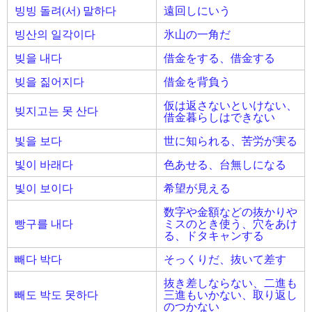
빙빙 돌려(서) 말하다
遠回しにいう
빙산의 일각이다
氷山の一角だ
빚을 내다
借金をする、借金する
빚을 짊어지다
借金を背負う
仮は返さないといけない、
빚지고는 못 산다
借金暮らしはできない
빛을 보다
世に知られる、苦労が実る
빛이 바래다
色あせる、台無しになる
빛이 보이다
希望が見える
数字や金額などの抜かりや
빵구를 내다
ミスのとき使う、穴をあけ
る、ドタキャンする
빼다 박다
そっくりだ、抜いて差す
抜き差しならない、二進も
빼도 박도 못하다
三進もいかない、取り返し
のつかない