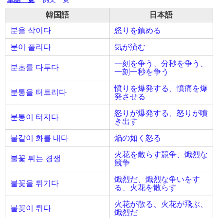
韓国語
日本語
분을 삭이다
怒りを鎮める
분이 풀리다
気が済む
一刻を争う、分秒を争う、
분초를 다투다
一刻一秒を争う
憤りを爆発する、憤痛を爆
분통을 터트리다
発させる
怒りが爆発する、怒りが噴
분통이 터지다
き出す
불같이 화를 내다
焔の如く怒る
火花を散らす競争、熾烈な
불꽃 튀는 경쟁
競争
熾烈だ、熾烈な争いをす
불꽃을 튀기다
る、火花を散らす
火花が散る、火花が飛ぶ、
불꽃이 튀다
熾烈だ