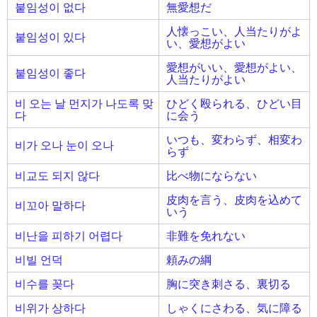
붙임성이 없다
無愛想だ
人懐っこい、人当たりがよ
붙임성이 있다
い、愛想がよい
愛想がいい、愛想がよい、
붙임성이 좋다
人当たりがよい
비 오는 날 먼지가 나도록 맞
ひどく殴られる、ひどい目
다
に会う
いつも、変わらず、相変わ
비가 오나 눈이 오나
らず
비교도 되지 않다
比べ物にならない
皮肉を言う、皮肉を込めて
비꼬아 말하다
いう
비난을 피하기 어렵다
非難を免れない
비빌 언덕
頼みの綱
비수를 꽂다
胸に突き刺さる、裏切る
비위가 상하다
しゃくにさわる、気に障る