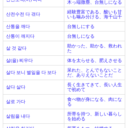
木っ端微塵、台無しになる
経験豊富である、酸いも甘
산전수전 다 겪다
いも噛み分ける、海千山千
산통을 깨다
台無しにする
산통이 깨지다
台無しになる
助かった、助かる、救われ
살 것 같다
た
살(을) 찌우다
体を太らせる、肥えさせる
呆れた、とんでもないこと
살다 보니 별일을 다 보다
だ、ありえないことだ
長く生きてきて、長い人生
살다 살다
で初めて
食べ物が身になる、肉にな
살로 가다
る
所帯を持つ、新しい暮らし
살림을 내다
を始める