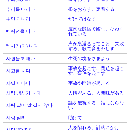
뿌리를 내리다
根をおろす、定着する
뿐만 아니라
だけではなく
皮肉な態度で臨む、ひねく
삐딱선을 타다
れている
声が裏返るってこと、失敗
삑사리(가) 나다
する、歌で音を外しす
사경을 헤매다
生死の境をさまよう
事故を起こす、問題を起こ
사고를 치다
す、事件を起こす
사달이 나다
事故や問題が起こる
사람 냄새가 나다
人情がある、人間味がある
話を無視する、話にならな
사람 말이 말 같지 않다
い
사람 살려
助けて
人を陥れる、計略にかけ
사람(을) 잡다