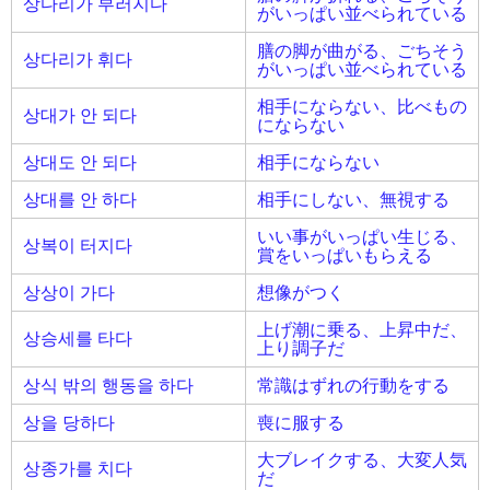
상다리가 부러지다
がいっぱい並べられている
膳の脚が曲がる、ごちそう
상다리가 휘다
がいっぱい並べられている
相手にならない、比べもの
상대가 안 되다
にならない
상대도 안 되다
相手にならない
상대를 안 하다
相手にしない、無視する
いい事がいっぱい生じる、
상복이 터지다
賞をいっぱいもらえる
상상이 가다
想像がつく
上げ潮に乗る、上昇中だ、
상승세를 타다
上り調子だ
상식 밖의 행동을 하다
常識はずれの行動をする
상을 당하다
喪に服する
大ブレイクする、大変人気
상종가를 치다
だ