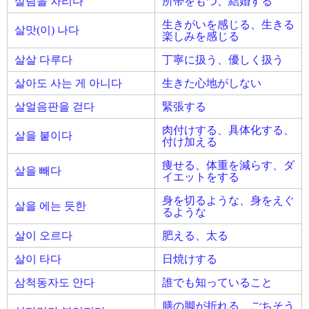
살림을 차리다
所帯をもつ、結婚する
生きがいを感じる、生きる
살맛(이) 나다
楽しみを感じる
살살 다루다
丁寧に扱う、優しく扱う
살아도 사는 게 아니다
生きた心地がしない
살얼음판을 걷다
緊張する
肉付けする、具体化する、
살을 붙이다
付け加える
痩せる、体重を減らす、ダ
살을 빼다
イエットをする
身を切るような、身をえぐ
살을 에는 듯한
るような
살이 오르다
肥える、太る
살이 타다
日焼けする
삼척동자도 안다
誰でも知っていること
膳の脚が折れる、ごちそう