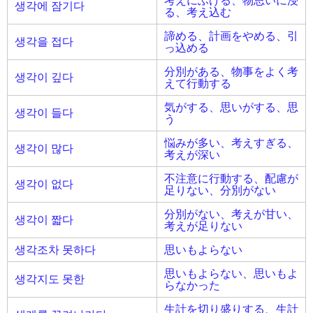
考えにふける、物思いに浸
생각에 잠기다
る、考え込む
諦める、計画をやめる、引
생각을 접다
っ込める
分別がある、物事をよく考
생각이 깊다
えて行動する
気がする、思いがする、思
생각이 들다
う
悩みが多い、考えすぎる、
생각이 많다
考えが深い
不注意に行動する、配慮が
생각이 없다
足りない、分別がない
分別がない、考えが甘い、
생각이 짧다
考えが足りない
생각조차 못하다
思いもよらない
思いもよらない、思いもよ
생각지도 못한
らなかった
生計を切り盛りする、生計