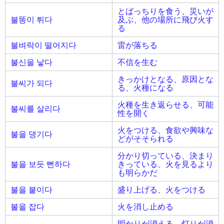
とばっちりを食う、災いが
불똥이 튀다
及ぶ、他の場所に飛び火す
る
불벼락이 떨어지다
雷が落ちる
불신을 낳다
不信を生む
きっかけとなる、原因とな
불씨가 되다
る、火種になる
火種を生き返らせる、可能
불씨를 살리다
性を開く
火をつける、食欲や興味な
불을 댕기다
どがそそられる
分かり切っている、決まり
불을 보듯 뻔하다
きっている、火を見るより
も明らかだ
불을 붙이다
盛り上げる、火をつける
불을 잡다
火を消し止める
明かりが消える、灯りが消