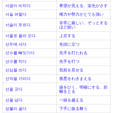
서광이 비치다
希望が見える、栄光がさす
서슬 퍼렇다
権力や勢力がとても強い
非常に厳しい、ぞっとする
서슬이 푸르다
ほど鋭い
서울로 올라 오다
上京する
선두에 서다
先頭に立つ
선수를 빼앗기다
先手を打たれる
선수를 치다
先手を打つ
선심을 쓰다
気前を見せる
선악을 가리다
善悪をわきまえる
線をひく、明確にする、距
선을 긋다
離をとる
선을 넘다
一線を越える
섣불리 굴다
下手に振る舞う