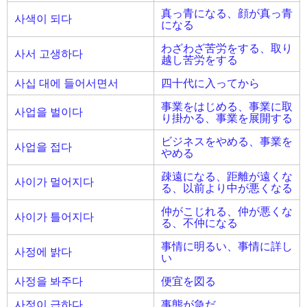
真っ青になる、顔が真っ青
사색이 되다
になる
わざわざ苦労をする、取り
사서 고생하다
越し苦労をする
사십 대에 들어서면서
四十代に入ってから
事業をはじめる、事業に取
사업을 벌이다
り掛かる、事業を展開する
ビジネスをやめる、事業を
사업을 접다
やめる
疎遠になる、距離が遠くな
사이가 멀어지다
る、以前より中が悪くなる
仲がこじれる、仲が悪くな
사이가 틀어지다
る、不仲になる
事情に明るい、事情に詳し
사정에 밝다
い
사정을 봐주다
便宜を図る
사정이 급하다
事態が急だ