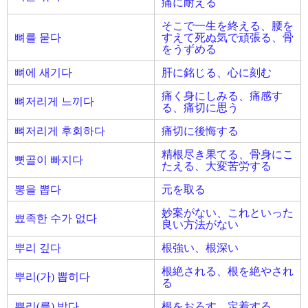
痛に耐える
そこで一生を終える、腰を
뼈를 묻다
すえて死ぬ気で頑張る、骨
をうずめる
뼈에 새기다
肝に銘じる、心に刻む
痛く身にしみる、痛感す
뼈저리게 느끼다
る、痛切に思う
뼈저리게 후회하다
痛切に後悔する
精根尽き果てる、骨身にこ
뼛골이 빠지다
たえる、大変苦労する
뽕을 뽑다
元を取る
妙案がない、これといった
뾰족한 수가 없다
良い方法がない
뿌리 깊다
根強い、根深い
根絶される、根を絶やされ
뿌리(가) 뽑히다
る
뿌리(를) 박다
根をおろす、定着する