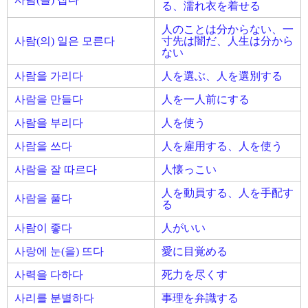
る、濡れ衣を着せる
人のことは分からない、一
사람(의) 일은 모른다
寸先は闇だ、人生は分から
ない
사람을 가리다
人を選ぶ、人を選別する
사람을 만들다
人を一人前にする
사람을 부리다
人を使う
사람을 쓰다
人を雇用する、人を使う
사람을 잘 따르다
人懐っこい
人を動員する、人を手配す
사람을 풀다
る
사람이 좋다
人がいい
사랑에 눈(을) 뜨다
愛に目覚める
사력을 다하다
死力を尽くす
사리를 분별하다
事理を弁識する