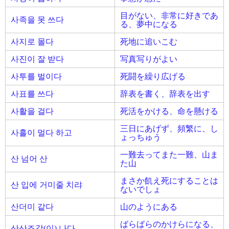
目がない、非常に好きであ
사족을 못 쓰다
る、夢中になる
사지로 몰다
死地に追いこむ
사진이 잘 받다
写真写りがよい
사투를 벌이다
死闘を繰り広げる
사표를 쓰다
辞表を書く、辞表を出す
사활을 걸다
死活をかける、命を懸ける
三日にあげず、頻繁に、し
사흘이 멀다 하고
ょっちゅう
一難去ってまた一難、山ま
산 넘어 산
た山
まさか飢え死にすることは
산 입에 거미줄 치랴
ないでしょ
산더미 같다
山のようにある
ばらばらのかけらになる、
산산조각(이) 나다