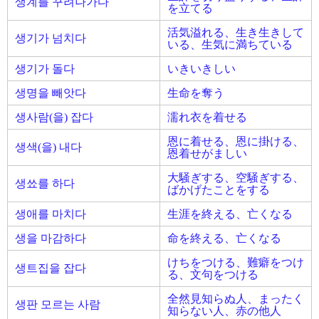
생계를 꾸려나가다
を立てる
活気溢れる、生き生きして
생기가 넘치다
いる、生気に満ちている
생기가 돌다
いきいきしい
생명을 빼앗다
生命を奪う
생사람(을) 잡다
濡れ衣を着せる
恩に着せる、恩に掛ける、
생색(을) 내다
恩着せがましい
大騒ぎする、空騒ぎする、
생쑈를 하다
ばかげたことをする
생애를 마치다
生涯を終える、亡くなる
생을 마감하다
命を終える、亡くなる
けちをつける、難癖をつけ
생트집을 잡다
る、文句をつける
全然見知らぬ人、まったく
생판 모르는 사람
知らない人、赤の他人