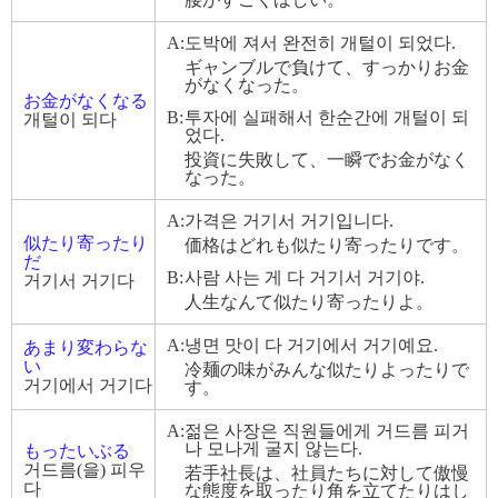
A:
도박에 져서 완전히 개털이 되었다.
ギャンブルで負けて、すっかりお金
がなくなった。
お金がなくなる
B:
투자에 실패해서 한순간에 개털이 되
개털이 되다
었다.
投資に失敗して、一瞬でお金がなく
なった。
A:
가격은 거기서 거기입니다.
似たり寄ったり
価格はどれも似たり寄ったりです。
だ
B:
사람 사는 게 다 거기서 거기야.
거기서 거기다
人生なんて似たり寄ったりよ。
A:
냉면 맛이 다 거기에서 거기예요.
あまり変わらな
い
冷麺の味がみんな似たりよったりで
거기에서 거기다
す。
A:
젊은 사장은 직원들에게 거드름 피거
나 모나게 굴지 않는다.
もったいぶる
거드름(을) 피우
若手社長は、社員たちに対して傲慢
다
な態度を取ったり角を立てたりはし