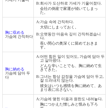
B:
회사가 도산하로 가세가 기울어졌다.
会社の倒産で家運が傾いてしまっ
た。
A:
가슴 속에 간직하다.
大切にしまっておく。
胸に収める
B:
오랫동안 마음속 깊이 간직하겠습니
가슴에 간직하다
다.
長い間心の奥深くに留めておきま
す。
A:
어떤 힘든 일이 있어도, 가슴에 담아 두
고 살아왔다.
どんな辛いことでも、胸に納めて生
胸に納める
きてきた。
가슴에 담아 두
B:
그녀는 항상 감정을 가슴에 담아 두고,
다
잘 드러내지 않는다.
彼女はいつも感情を胸に納めて、あ
まり表に出さない。
A:
가슴에 맺힌 미움과 원한도 내려놓다.
胸につかえた憎しみと恨みも下ろ