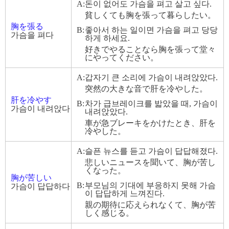
A:
돈이 없어도 가슴을 펴고 살고 싶다.
貧しくても胸を張って暮らしたい。
胸を張る
B:
좋아서 하는 일이면 가슴을 펴고 당당
가슴을 펴다
하게 하세요.
好きでやることなら胸を張って堂々
にやってください。
A:
갑자기 큰 소리에 가슴이 내려앉았다.
突然の大きな音で肝を冷やした。
肝を冷やす
B:
차가 급브레이크를 밟았을 때, 가슴이
가슴이 내려앉다
내려앉았다.
車が急ブレーキをかけたとき、肝を
冷やした。
A:
슬픈 뉴스를 듣고 가슴이 답답해졌다.
悲しいニュースを聞いて、胸が苦し
くなった。
胸が苦しい
B:
부모님의 기대에 부응하지 못해 가슴
가슴이 답답하다
이 답답하게 느껴진다.
親の期待に応えられなくて、胸が苦
しく感じる。