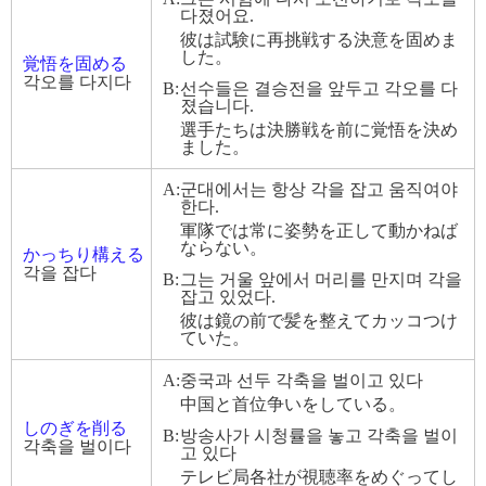
다졌어요.
彼は試験に再挑戦する決意を固めま
した。
覚悟を固める
각오를 다지다
B:
선수들은 결승전을 앞두고 각오를 다
졌습니다.
選手たちは決勝戦を前に覚悟を決め
ました。
A:
군대에서는 항상 각을 잡고 움직여야
한다.
軍隊では常に姿勢を正して動かねば
ならない。
かっちり構える
각을 잡다
B:
그는 거울 앞에서 머리를 만지며 각을
잡고 있었다.
彼は鏡の前で髪を整えてカッコつけ
ていた。
A:
중국과 선두 각축을 벌이고 있다
中国と首位争いをしている。
しのぎを削る
B:
방송사가 시청률을 놓고 각축을 벌이
각축을 벌이다
고 있다
テレビ局各社が視聴率をめぐってし