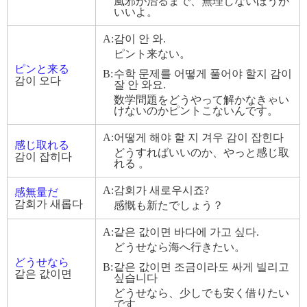
風邪が治るまで、無理しないほうが
いいよ。
A:
감이 안 와.
ピント来ない。
ピンと来る
B:
수학 문제를 어떻게 풀어야 할지 감이
감이 오다
잘 안 와요.
数学問題をどうやって解かなきゃい
けないのかピントこないんです。
A:
어떻게 해야 할 지 겨우 감이 잡힌다
感じ取れる
どうすればいいのか、やっと感じ取
감이 잡히다
れる 。
A:
감회가 새로우시죠?
感無量だ
감회가 새롭다
感慨も新たでしょう？
A:
같은 값이면 바다에 가고 싶다.
どうせなら海へ行きたい。
どうせなら
B:
같은 값이면 조금이라도 싸게 빌리고
같은 값이면
싶습니다
どうせなら、少しでも安く借りたい
です