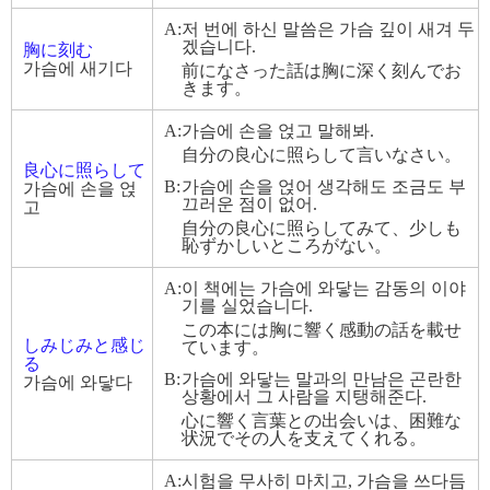
A:
저 번에 하신 말씀은 가슴 깊이 새겨 두
겠습니다.
胸に刻む
가슴에 새기다
前になさった話は胸に深く刻んでお
きます。
A:
가슴에 손을 얹고 말해봐.
自分の良心に照らして言いなさい。
良心に照らして
B:
가슴에 손을 얹어 생각해도 조금도 부
가슴에 손을 얹
끄러운 점이 없어.
고
自分の良心に照らしてみて、少しも
恥ずかしいところがない。
A:
이 책에는 가슴에 와닿는 감동의 이야
기를 실었습니다.
この本には胸に響く感動の話を載せ
しみじみと感じ
ています。
る
B:
가슴에 와닿는 말과의 만남은 곤란한
가슴에 와닿다
상황에서 그 사람을 지탱해준다.
心に響く言葉との出会いは、困難な
状況でその人を支えてくれる。
A:
시험을 무사히 마치고, 가슴을 쓰다듬