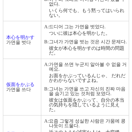
없다.
いくら何でも、もう黙ってはいられ
ない。
A:
드디어 그는 가면을 벗었다.
ついに彼は本心を明かした。
本心を明かす
B:
그녀가 가면을 벗는 것은 시간 문제다.
가면을 벗다
彼女が本心を明かすのは時間の問題
だ。
A:
가면을 쓰면 누군지 알아볼 수 없을 거
예요.
お面をかぶっているんじゃ、 だれだ
かわからないですよね。
仮面をかぶる
B:
그녀는 가면을 쓰고 자신의 진짜 마음
가면을 쓰다
을 숨기고 있는 것처럼 보였다.
彼女は仮面をかぶって、自分の本当
の気持ちを隠しているように見え
た。
A:
요즘 그렇게 성실한 사람은 가뭄에 콩
나듯이 드물다.