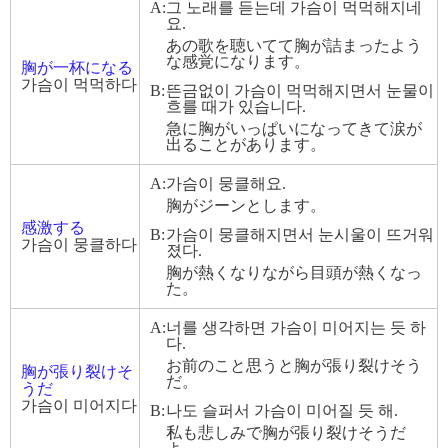
A:
그 노래를 듣는데 가슴이 먹먹해지네
요.
あの歌を聴いてて胸が詰まったよう
な感覚になります。
胸が一杯になる
가슴이 먹먹하다
B:
뜬금없이 가슴이 먹먹해지면서 눈물이
흐를 때가 있습니다.
急に胸がいっぱいになってきて涙が
出ることがあります。
A:
가슴이 뭉클해요.
胸がジーンとします。
感激する
B:
가슴이 뭉클해지면서 눈시울이 뜨거워
가슴이 뭉클하다
졌다.
胸が熱くなりながら目頭が熱くなっ
た。
A:
너를 생각하면 가슴이 미어지는 듯 하
다.
お前のこと思うと胸が張り裂けそう
胸が張り裂けそ
だ。
うだ
가슴이 미어지다
B:
나도 슬퍼서 가슴이 미어질 듯 해.
私も悲しみで胸が張り裂けそうだ