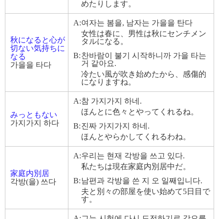
めたりします。
A:
여자는 봄을, 남자는 가을을 탄다
女性は春に、男性は秋にセンチメン
秋になると心が
タルになる。
切ない気持ちに
B:
찬바람이 불기 시작하니까 가을 타는
なる
거 같아요.
가을을 타다
冷たい風が吹き始めたから、感傷的
になりますね。
A:
참 가지가지 하네.
ほんとに色々とやってくれるね。
みっともない
가지가지 하다
B:
진짜 가지가지 하네.
ほんとやらかしてくれるわね。
A:
우리는 현재 각방을 쓰고 있다.
私たちは現在家庭内別居中だ。
家庭内別居
B:
남편과 각방을 쓴 지 오 일째입니다.
각방(을) 쓰다
夫と別々の部屋を使い始めて5日目で
す。
A:
그는 시험에 다시 도전하기로 각오를