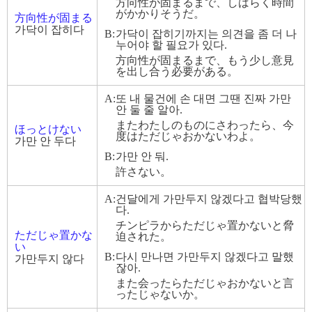
方向性が固まるまで、しばらく時間
がかかりそうだ。
方向性が固まる
가닥이 잡히다
B:
가닥이 잡히기까지는 의견을 좀 더 나
누어야 할 필요가 있다.
方向性が固まるまで、もう少し意見
を出し合う必要がある。
A:
또 내 물건에 손 대면 그땐 진짜 가만
안 둘 줄 알아.
またわたしのものにさわったら、今
ほっとけない
度はただじゃおかないわよ。
가만 안 두다
B:
가만 안 둬.
許さない。
A:
건달에게 가만두지 않겠다고 협박당했
다.
チンピラからただじゃ置かないと脅
ただじゃ置かな
迫された。
い
B:
다시 만나면 가만두지 않겠다고 말했
가만두지 않다
잖아.
また会ったらただじゃおかないと言
ったじゃないか。