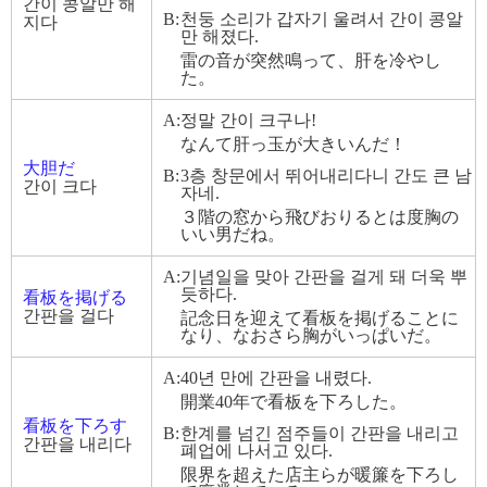
간이 콩알만 해
B:
천둥 소리가 갑자기 울려서 간이 콩알
지다
만 해졌다.
雷の音が突然鳴って、肝を冷やし
た。
A:
정말 간이 크구나!
なんて肝っ玉が大きいんだ！
大胆だ
B:
3층 창문에서 뛰어내리다니 간도 큰 남
간이 크다
자네.
３階の窓から飛びおりるとは度胸の
いい男だね。
A:
기념일을 맞아 간판을 걸게 돼 더욱 뿌
듯하다.
看板を掲げる
간판을 걸다
記念日を迎えて看板を掲げることに
なり、なおさら胸がいっぱいだ。
A:
40년 만에 간판을 내렸다.
開業40年で看板を下ろした。
看板を下ろす
B:
한계를 넘긴 점주들이 간판을 내리고
간판을 내리다
폐업에 나서고 있다.
限界を超えた店主らが暖簾を下ろし