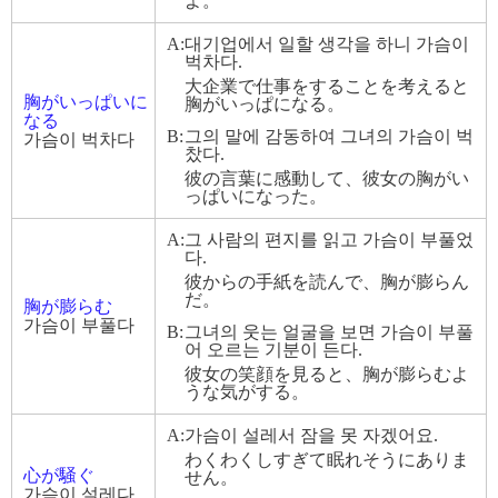
よ。
A:
대기업에서 일할 생각을 하니 가슴이
벅차다.
大企業で仕事をすることを考えると
胸がいっぱいに
胸がいっぱになる。
なる
B:
그의 말에 감동하여 그녀의 가슴이 벅
가슴이 벅차다
찼다.
彼の言葉に感動して、彼女の胸がい
っぱいになった。
A:
그 사람의 편지를 읽고 가슴이 부풀었
다.
彼からの手紙を読んで、胸が膨らん
だ。
胸が膨らむ
가슴이 부풀다
B:
그녀의 웃는 얼굴을 보면 가슴이 부풀
어 오르는 기분이 든다.
彼女の笑顔を見ると、胸が膨らむよ
うな気がする。
A:
가슴이 설레서 잠을 못 자겠어요.
わくわくしすぎて眠れそうにありま
心が騒ぐ
せん。
가슴이 설레다