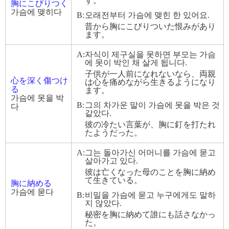
す。
胸にこびりつく
가슴에 맺히다
B:
오래전부터 가슴에 맺힌 한 있어요.
昔から胸にこびりついた恨みがあり
ます。
A:
자식이 제구실을 못하면 부모는 가슴
에 못이 박인 채 살게 됩니다.
子供が一人前になれないなら、両親
心を深く傷つけ
は心を痛めながら生きるようになり
る
ます。
가슴에 못을 박
B:
그의 차가운 말이 가슴에 못을 박은 것
다
같았다.
彼の冷たい言葉が、胸に釘を打たれ
たようだった。
A:
그는 돌아가신 어머니를 가슴에 묻고
살아가고 있다.
彼は亡くなった母のことを胸に納め
て生きている。
胸に納める
가슴에 묻다
B:
비밀을 가슴에 묻고 누구에게도 말하
지 않았다.
秘密を胸に納めて誰にも話さなかっ
た。