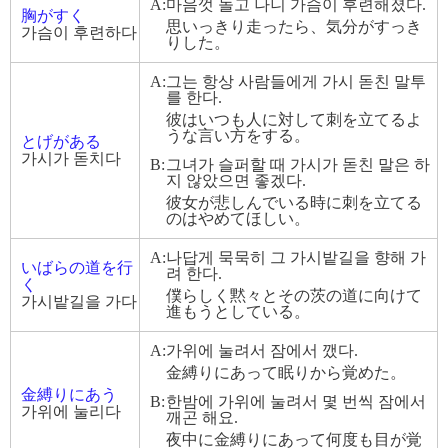
A:
마음껏 놀고 나니 가슴이 후련해졌다.
胸がすく
思いっきり走ったら、気分がすっき
가슴이 후련하다
りした。
A:
그는 항상 사람들에게 가시 돋친 말투
를 한다.
彼はいつも人に対して刺を立てるよ
うな言い方をする。
とげがある
가시가 돋치다
B:
그녀가 슬퍼할 때 가시가 돋친 말은 하
지 않았으면 좋겠다.
彼女が悲しんでいる時に刺を立てる
のはやめてほしい。
A:
나답게 묵묵히 그 가시밭길을 향해 가
いばらの道を行
려 한다.
く
僕らしく黙々とその茨の道に向けて
가시밭길을 가다
進もうとしている。
A:
가위에 눌려서 잠에서 깼다.
金縛りにあって眠りから覚めた。
金縛りにあう
B:
한밤에 가위에 눌려서 몇 번씩 잠에서
가위에 눌리다
깨곤 해요.
夜中に金縛りにあって何度も目が覚