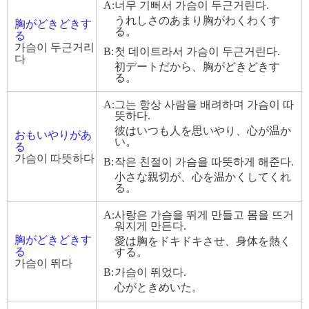
A:
너무 기뻐서 가슴이 두근거린다.
うれしさのあまり胸がわくわくす
胸がどきどきす
る。
る
가슴이 두근거리
B:
첫 데이트라서 가슴이 두근거린다.
다
初デートだから、胸がどきどきす
る。
A:
그는 항상 사람을 배려하며 가슴이 따
뜻하다.
彼はいつも人を思いやり、心が温か
おもいやりがあ
い。
る
가슴이 따뜻하다
B:
작은 친절이 가슴을 따뜻하게 해준다.
小さな親切が、心を温かくしてくれ
る。
A:
사랑은 가슴을 뛰게 만들고 몸을 뜨거
워지게 만든다.
胸がどきどきす
愛は胸をドキドキさせ、身体を熱く
る
する。
가슴이 뛰다
B:
가슴이 뛰었다.
心がときめいた。