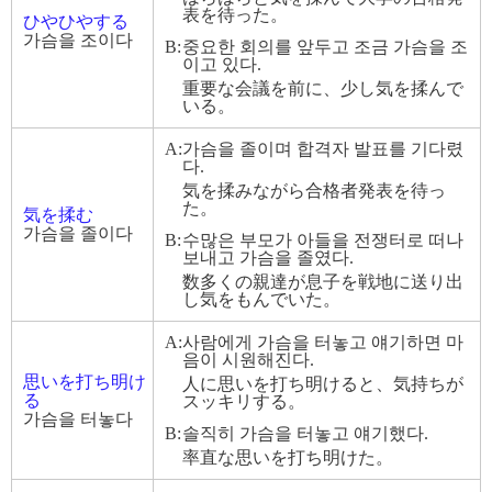
表を待った。
ひやひやする
가슴을 조이다
B:
중요한 회의를 앞두고 조금 가슴을 조
이고 있다.
重要な会議を前に、少し気を揉んで
いる。
A:
가슴을 졸이며 합격자 발표를 기다렸
다.
気を揉みながら合格者発表を待っ
た。
気を揉む
가슴을 졸이다
B:
수많은 부모가 아들을 전쟁터로 떠나
보내고 가슴을 졸였다.
数多くの親達が息子を戦地に送り出
し気をもんでいた。
A:
사람에게 가슴을 터놓고 얘기하면 마
음이 시원해진다.
思いを打ち明け
人に思いを打ち明けると、気持ちが
る
スッキリする。
가슴을 터놓다
B:
솔직히 가슴을 터놓고 얘기했다.
率直な思いを打ち明けた。