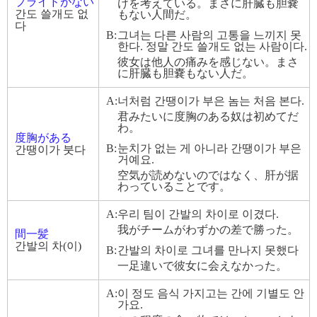
プライドがない
けを考えている。まさに肝臓も胆嚢
간도 쓸개도 없
もない人間だ。
다
B:
그녀는 다른 사람의 고통을 느끼지 못
한다. 정말 간도 쓸개도 없는 사람이다.
彼女は他人の痛みを感じない。まさ
に肝臓も胆嚢もない人だ。
A:
너처럼 간땡이가 부은 놈는 처음 본다.
君みたいに度胸のある奴は初めてだ
わ。
度胸がある
B:
눈치가 없는 게 아니라 간땡이가 부은
간땡이가 붓다
거예요.
空気が読めないのではなく、肝が据
わっていることです。
A:
우리 팀이 간발의 차이로 이겼다.
我がチームがわずかの差で勝った。
間一髪
간발의 차(이)
B:
간발의 차이로 그녀를 만나지 못했다
一足違いで彼女に会えなかった。
A:
이 정도 음식 가지고는 간에 기별도 안
가요.