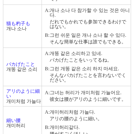
A:
개나 소나 다 참가할 수 있는 것은 아니
다.
だれでもかれでも参加できるわけで
猫も杓子も
はない。
개나 소나
B:
그런 쉬운 일은 개나 소나 할 수 있다.
そんな簡単な仕事は誰でもできる。
A:
개똥 같은 소리하고 있네.
バカげたことをいってるね。
バカげたこと
B:
그런 개똥 같은 소리 하지 마세요.
개똥 같은 소리
そんなバカげたことを言わないでく
ださい。
アリのように細
A:
그녀는 허리가 개미처럼 가늘어요.
い
彼女は腰がアリのように細いです。
개미처럼 가늘다
A:
개미허리처럼 가늘다.
アリの腰のように細い。
細い腰
개미허리
B:
개미허리같다.
腰がすごくほしい。