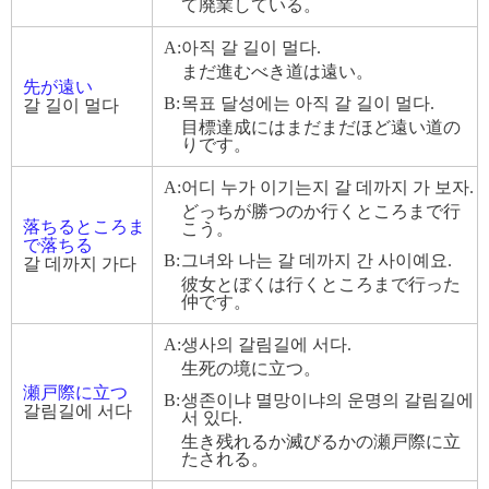
て廃業している。
A:
아직 갈 길이 멀다.
まだ進むべき道は遠い。
先が遠い
B:
목표 달성에는 아직 갈 길이 멀다.
갈 길이 멀다
目標達成にはまだまだほど遠い道の
りです。
A:
어디 누가 이기는지 갈 데까지 가 보자.
どっちが勝つのか行くところまで行
落ちるところま
こう。
で落ちる
B:
그녀와 나는 갈 데까지 간 사이예요.
갈 데까지 가다
彼女とぼくは行くところまで行った
仲です。
A:
생사의 갈림길에 서다.
生死の境に立つ。
瀬戸際に立つ
B:
생존이냐 멸망이냐의 운명의 갈림길에
갈림길에 서다
서 있다.
生き残れるか滅びるかの瀬戸際に立
たされる。