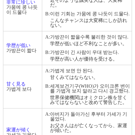
近そのような誠実な人は、大変稀
非常に珍しい
だ。
가뭄에 콩 나듯
이 드물다
B:
이런 기회는 가뭄에 콩 나듯이 드물다.
こんなチャンスは大変稀にしか訪れ
ない。
A:
가방끈이 짧을수록 불리한 것이 많다.
学歴が低いほど不利なことが多い。
学歴が低い
가방끈이 짧다
B:
가방끈이 긴 사람이 우대 받는다.
学歴が高い人が優待を受ける。
A:
가볍게 보면 안 된다.
甘くみてはならない。
甘く見る
B:
세계보건기구(WHO)가 오미크론 변이
가볍게 보다
를 가볍게 보지 말라고 다시 경고했다.
世界保健機関はオミクロン株を甘く
みてはならないと改めて警告した。
A:
아버지가 돌아가신 후부터 가세가 기
울었다.
お父さんはが亡くなってから、家運
家運が傾く
が傾いた。
가세가 기울다