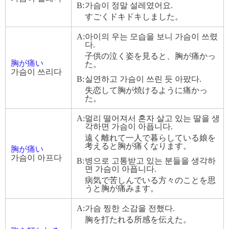
B:
가슴이 정말 설레였어요.
すごくドキドキしました。
A:
아이의 우는 모습을 보니 가슴이 쓰렸
다.
子供の泣く姿を見ると、胸が痛かっ
胸が痛い
た。
가슴이 쓰리다
B:
실연하고 가슴이 쓰린 듯 아팠다.
失恋して胸が焼けるように痛かっ
た。
A:
멀리 떨어져서 혼자 살고 있는 딸을 생
각하면 가슴이 아픕니다.
遠く離れて一人で暮らしている娘を
考えると胸が痛くなります。
胸が痛い
가슴이 아프다
B:
병으로 고통받고 있는 분들을 생각하
면 가슴이 아픕니다.
病気で苦しんでいる方々のことを思
うと胸が痛みます。
A:
가슴 찡한 소감을 전했다.
胸を打たれる所感を伝えた。