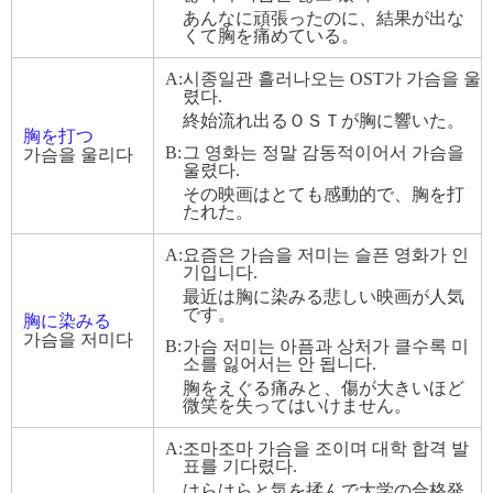
あんなに頑張ったのに、結果が出な
くて胸を痛めている。
A:
시종일관 흘러나오는 OST가 가슴을 울
렸다.
終始流れ出るＯＳＴが胸に響いた。
胸を打つ
B:
그 영화는 정말 감동적이어서 가슴을
가슴을 울리다
울렸다.
その映画はとても感動的で、胸を打
たれた。
A:
요즘은 가슴을 저미는 슬픈 영화가 인
기입니다.
最近は胸に染みる悲しい映画が人気
です。
胸に染みる
가슴을 저미다
B:
가슴 저미는 아픔과 상처가 클수록 미
소를 잃어서는 안 됩니다.
胸をえぐる痛みと、傷が大きいほど
微笑を失ってはいけません。
A:
조마조마 가슴을 조이며 대학 합격 발
표를 기다렸다.
はらはらと気を揉んで大学の合格発