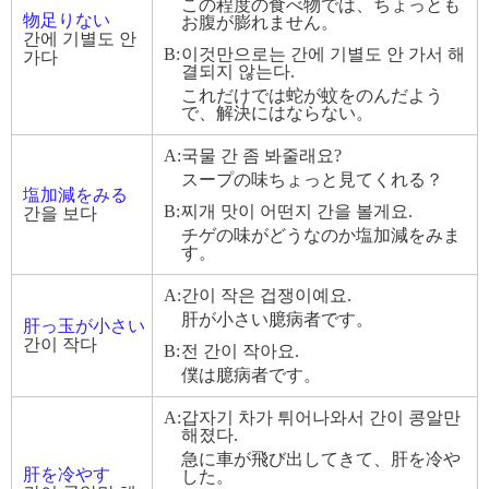
この程度の食べ物では、ちょっとも
物足りない
お腹が膨れません。
간에 기별도 안
B:
이것만으로는 간에 기별도 안 가서 해
가다
결되지 않는다.
これだけでは蛇が蚊をのんだよう
で、解決にはならない。
A:
국물 간 좀 봐줄래요?
スープの味ちょっと見てくれる？
塩加減をみる
B:
찌개 맛이 어떤지 간을 볼게요.
간을 보다
チゲの味がどうなのか塩加減をみま
す。
A:
간이 작은 겁쟁이예요.
肝が小さい臆病者です。
肝っ玉が小さい
간이 작다
B:
전 간이 작아요.
僕は臆病者です。
A:
갑자기 차가 튀어나와서 간이 콩알만
해졌다.
急に車が飛び出してきて、肝を冷や
肝を冷やす
した。