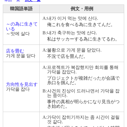
韓国語単語
例文・用例
A:
내가 이거 먹는 맛에 산다.
～の為に生きて
俺これを食べる為に生きてんだ。
いる
B:
내가 축구하는 맛에 산다.
～맛에 살다
私はサッカーする為に生きてるわ。
A:
불황으로 가게 문을 닫았다.
店を畳む
가게 문을 닫다
不況で店を畳んだ。
A:
프로젝트가 복잡했지만 회의를 통해
가닥을 잡았다 .
プロジェクトが複雑だったが会議で
糸口を掴んだ。
方向性を見出す
가닥을 잡다
B:
사건의 진상이 드러나면서 가닥을 잡
는 중이다.
事件の真相が明らかになり見当がつ
き始めた。
A:
가닥이 잡히기까지는 좀 시간이 걸릴
것 같다.