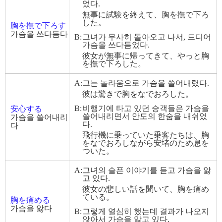
었다.
無事に試験を終えて、胸を撫で下ろ
した。
胸を撫で下ろす
가슴을 쓰다듬다
B:
그녀가 무사히 돌아오고 나서, 드디어
가슴을 쓰다듬었다.
彼女が無事に帰ってきて、やっと胸
を撫で下ろした。
A:
그는 놀라움으로 가슴을 쓸어내렸다.
彼は驚きで胸をなでおろした。
B:
비행기에 타고 있던 승객들은 가슴을
安心する
쓸어내리면서 안도의 한숨을 내쉬었
가슴을 쓸어내리
다.
다
飛行機に乗っていた乗客たちは、胸
をなでおろしながら安堵のため息を
ついた。
A:
그녀의 슬픈 이야기를 듣고 가슴을 앓
고 있다.
彼女の悲しい話を聞いて、胸を痛め
ている。
胸を痛める
가슴을 앓다
B:
그렇게 열심히 했는데 결과가 나오지
않아서 가슴을 앓고 있다.