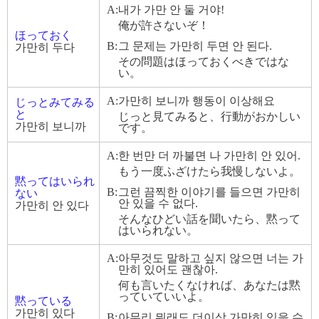
A:
내가 가만 안 둘 거야!
俺が許さないぞ！
ほっておく
B:
그 문제는 가만히 두면 안 된다.
가만히 두다
その問題はほっておくべきではな
い。
A:
가만히 보니까 행동이 이상해요
じっとみてみる
と
じっと見てみると、行動がおかしい
가만히 보니까
です。
A:
한 번만 더 까불면 나 가만히 안 있어.
もう一度ふざけたら我慢しないよ。
黙ってはいられ
B:
그런 끔찍한 이야기를 들으면 가만히
ない
안 있을 수 없다.
가만히 안 있다
そんなひどい話を聞いたら、黙って
はいられない。
A:
아무것도 말하고 싶지 않으면 너는 가
만히 있어도 괜찮아.
何も言いたくなければ、あなたは黙
っていていいよ。
黙っている
가만히 있다
B:
아무리 뭐래도 더이상 가만히 있을 수