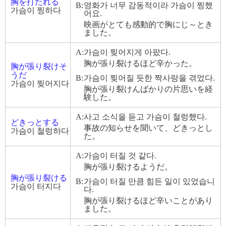
胸を打たれる
B:
영화가 너무 감동적이라 가슴이 찡했
가슴이 찡하다
어요.
映画がとても感動的で胸にじ～とき
ました。
A:
가슴이 찢어지게 아팠다.
胸が張り裂けるほど辛かった。
胸が張り裂けそ
うだ
B:
가슴이 찢어질 듯한 짝사랑을 겪었다.
가슴이 찢어지다
胸が張り裂けんばかりの片思いを経
験した。
A:
사고 소식을 듣고 가슴이 철렁했다.
どきっとする
事故の知らせを聞いて、どきっとし
가슴이 철렁하다
た。
A:
가슴이 터질 것 같다.
胸が張り裂けるようだ。
胸が張り裂ける
B:
가슴이 터질 만큼 힘든 일이 있었습니
가슴이 터지다
다.
胸が張り裂けるほど辛いことがあり
ました。