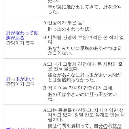
했다.
車が急に飛び出してきて、肝を冷や
した。
A:
간덩이가 부은 놈!
肝っ玉のすわった奴!
肝が据わって度
B:
너처럼 간뎅이 부은 녀석은 본 적이 없
胸がある
다.
간덩이가 붓다
あなたみたいに度胸のあるやつは見
たことない。
A:
그녀가 그렇게 간덩이가 큰 사람인 줄
은 전혀 몰랐다.
彼女があんなに肝っ玉が太い人間だ
肝っ玉が太い
とは全然知らなかった。
간덩이가 크다
B:
저 아이는 작지만 간덩이가 크네.
あの子は小さいのに肝っ玉が太い
ね。
A:
그는 동료를 배신하고, 자기 이익만 생
각하고 있다. 정말 간도 쓸개도 없는 사
람이다.
彼は仲間を裏切って、自分の利益だ